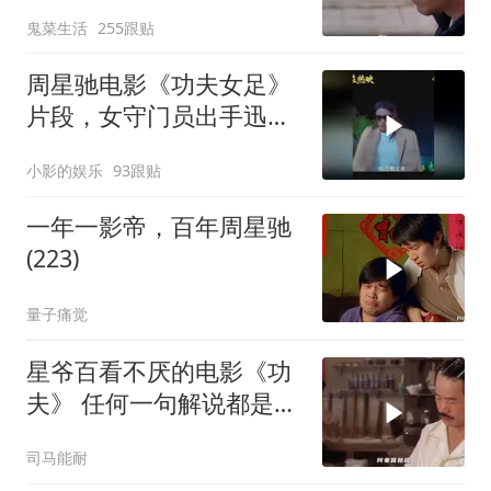
鬼菜生活
255跟贴
周星驰电影《功夫女足》
片段，女守门员出手迅
猛，一次比一次搞笑
小影的娱乐
93跟贴
一年一影帝，百年周星驰
(223)
量子痛觉
星爷百看不厌的电影《功
夫》 任何一句解说都是对
电影的亵渎
司马能耐