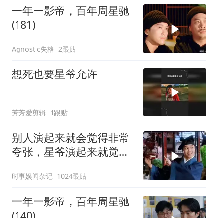
一年一影帝，百年周星驰
(181)
Agnostic失格
2跟贴
想死也要星爷允许
芳芳爱剪辑
1跟贴
别人演起来就会觉得非常
夸张，星爷演起来就觉得
特别自然
时事娱闻杂记
1024跟贴
一年一影帝，百年周星驰
(140)