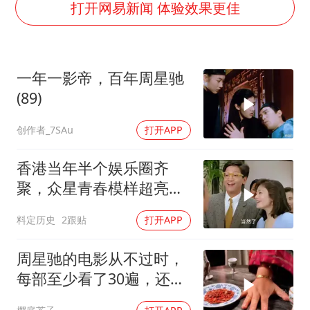
新华社权威快报|我国编制完成新版全月地质图
打开网易新闻 体验效果更佳
今年4位周星驰电影配角去世
号召领导带头休假 是大家不想休吗
一年一影帝，百年周星驰
中国五箭齐发反制美国
(89)
中国经济展现强大韧性和活力
创作者_7SAu
打开APP
香港当年半个娱乐圈齐
聚，众星青春模样超亮
眼，星爷现身瞬间惊艳
料定历史
2跟贴
打开APP
周星驰的电影从不过时，
每部至少看了30遍，还是
很喜欢看