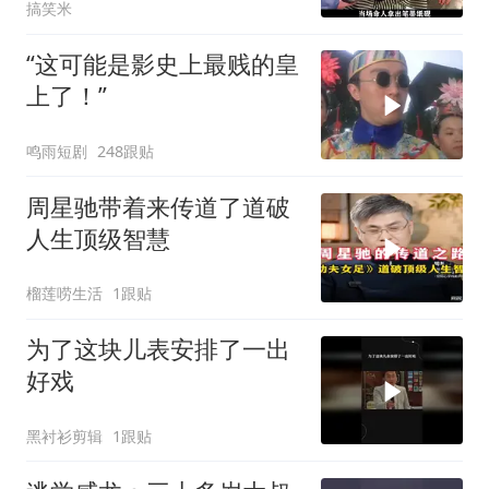
搞笑米
“这可能是影史上最贱的皇
上了！”
鸣雨短剧
248跟贴
周星驰带着来传道了道破
人生顶级智慧
榴莲唠生活
1跟贴
为了这块儿表安排了一出
好戏
黑衬衫剪辑
1跟贴