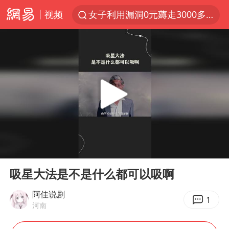
视频
女子利用漏洞0元薅走3000多件家电
台风白海豚影响中国已成定局
80后女柜员逆袭成4200亿银行副行长
金饰克价大幅跳涨
狄龙7300万提前续约值不值
多地要求领导干部带头休假
24小时不关空调 电费会更低吗
00:00
00:18
龚宝冬烈士安葬仪式举行
Play
Ent
full
浙江舟山21条水上客运航线停航
吸星大法是不是什么都可以吸啊
中央气象台发布台风黄色预警
阿佳说剧
1
河南
“梅姨”准确年龄仍未知