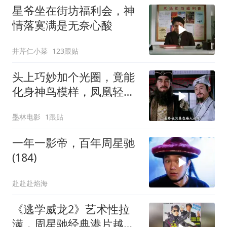
星爷坐在街坊福利会，神
情落寞满是无奈心酸
井芹仁小菜
123跟贴
头上巧妙加个光圈，竟能
化身神鸟模样，凤凰轻松
打造而成
墨林电影
1跟贴
一年一影帝，百年周星驰
(184)
赴赴赴焰海
《逃学威龙2》艺术性拉
满，周星驰经典港片越品