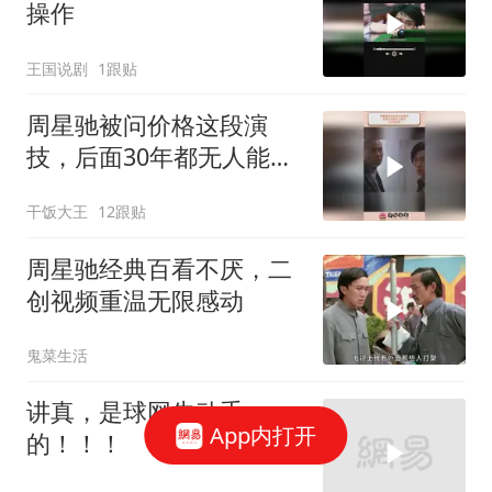
操作
王国说剧
1跟贴
周星驰被问价格这段演
技，后面30年都无人能
及，天才型演员
干饭大王
12跟贴
周星驰经典百看不厌，二
创视频重温无限感动
鬼菜生活
讲真，是球网先动手
App内打开
的！！！