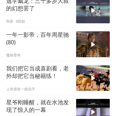
逃学威龙：三十多岁大叔
的幻想罢了
秋影
8跟贴
一年一影帝，百年周星驰
(80)
魔骑墨奇
我们把它当成喜剧看，老
外却把它当秘籍练！
上班摸鱼一级选手
星爷刚睡醒，就在水池发
现了惊人的一幕