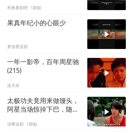
利奥看剧吧
1跟贴
果真年纪小的心眼少
梦游爱追剧
一年一影帝，百年周星驰
(215)
洛天依
太极功夫竟用来做馒头，
阿星当场惊掉下巴，随后
高歌一曲
凉爽追剧
1跟贴