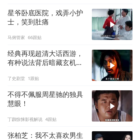
星爷卧底医院，戏弄小护
士，笑到肚痛
马俐管家
66跟贴
经典再现超清大话西游，
有种说法背后暗藏玄机，
月光宝盒故事深度解读
了史剧堂
1跟贴
不得不佩服周星驰的独具
慧眼！
丁鸊惊悚影视解说
4跟贴
张柏芝：我不太喜欢男生