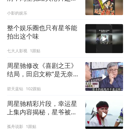
越有味
小影的娱乐
整个娱乐圈也只有星爷能
拍出这个味
七大人影视
1跟贴
周星驰修改《喜剧之王》
结局，田启文称“是无奈之
举”！
碧天蓝钻
102跟贴
周星驰精彩片段，幸运星
上集内容揭秘，星爷被黑
老大扔进大海
孤舟说影
1跟贴