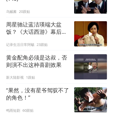
乌贼酱
20跟贴
周星驰让蓝洁瑛端大盆
饭？《大话西游》幕后故
事揭秘
记录生活日常阿蜴
23跟贴
黄金配角必须是达叔，否
则演不出这种喜剧效果
新大陆影视
1跟贴
“果然，没有星爷驾驭不了
的角色！”
鸣雨短剧
60跟贴