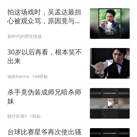
拍这场戏时，吴孟达最担
心被观众骂，原因竟与周
星驰有关
新时代的两性情感
30岁以后再看，根本笑不
出来
涵奈Kanna
144跟贴
杀手竟伪装成师兄暗杀师
妹
靓仔影视Y
1跟贴
台球比赛星爷再次使出骚