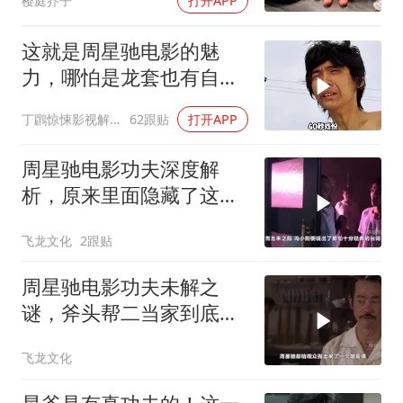
樱庭芥子
打开APP
这就是周星驰电影的魅
力，哪怕是龙套也有自己
的高光时刻！
丁鸊惊悚影视解说
62跟贴
打开APP
周星驰电影功夫深度解
析，原来里面隐藏了这么
多细节？
飞龙文化
2跟贴
周星驰电影功夫未解之
谜，斧头帮二当家到底是
被谁干飞的？
飞龙文化