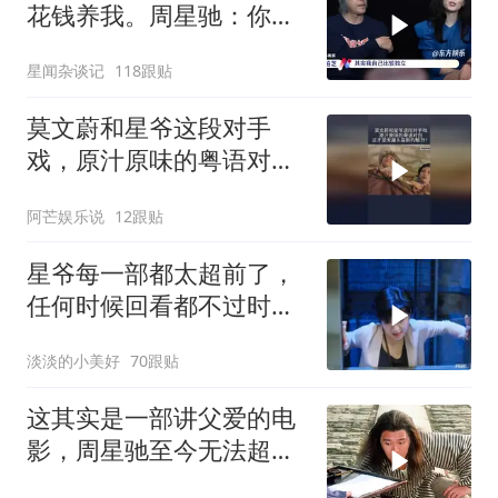
花钱养我。周星驰：你不
早说
星闻杂谈记
118跟贴
莫文蔚和星爷这段对手
戏，原汁原味的粤语对
白，这才是无厘头喜剧的
阿芒娱乐说
12跟贴
魅力！
星爷每一部都太超前了，
任何时候回看都不过时，
后劲十足
淡淡的小美好
70跟贴
这其实是一部讲父爱的电
影，周星驰至今无法超越
的喜剧经典