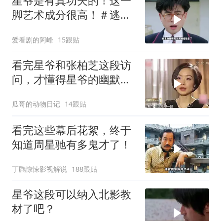
星爷是有真功夫的！这一
脚艺术成分很高！＃逃学
威龙
爱看剧的阿峰
15跟贴
看完星爷和张柏芝这段访
问，才懂得星爷的幽默真
是无处不在
瓜哥的动物日记
14跟贴
看完这些幕后花絮，终于
知道周星驰有多鬼才了！
丁鸊惊悚影视解说
188跟贴
星爷这段可以纳入北影教
材了吧？