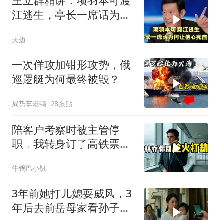
王立群精讲：项羽本可渡
江逃生，亭长一席话为何
让他心死自刎
天边
一次佯攻加钳形攻势，俄
巡逻艇为何最终被毁？
局势车老鸭
28跟贴
陪客户考察时被主管停
职，我转身订了高铁票。
2小时后总监急疯了：12
牛锅巴小钒
亿合同没你根本签不了
3年前她打儿媳耍威风，3
年后去前岳母家看孙子，