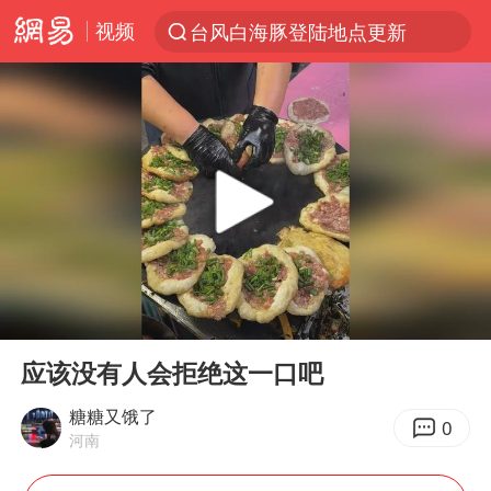
视频
台风白海豚登陆地点更新
以“新”破局 首发经济点亮城市消费活力
台风白海豚进入48小时警戒线
中方回应是否在太平洋海底开采稀土
台风白海豚影响中国已成定局
佛得角门将亮相智利俱乐部主场
看守所辅警收受10万获刑1年
00:00
00:10
陈熠叫医疗暂停被驳回 带伤遭逆转
Play
Ent
full
多地要求领导干部带头休假
应该没有人会拒绝这一口吧
U17国足1分钟轰2球
糖糖又饿了
0
河南
今年已有4位周星驰电影配角去世