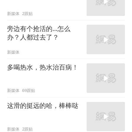
新媒体
2跟贴
旁边有个抢活的…怎么
办？人都过去了？
新媒体
多喝热水，热水治百病！
新媒体
69跟贴
这滑的挺远的哈，棒棒哒
新媒体
2跟贴