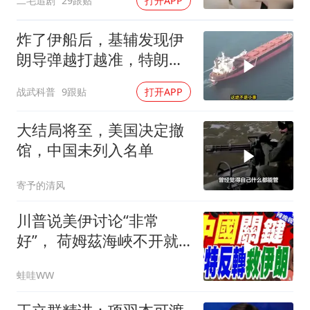
二毛追剧
29跟贴
打开APP
炸了伊船后，基辅发现伊
朗导弹越打越准，特朗普
要向普京“问罪”
战武科普
9跟贴
打开APP
大结局将至，美国决定撤
馆，中国未列入名单
寄予的清风
川普说美伊讨论“非常
好”， 荷姆茲海峽不开就
出重拳｜帅化民.孙大千.
蛙哇WW
谢寒冰｜辣晚报20260805