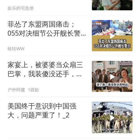
当场惊呆
娱乐的宅急便
菲怂了东盟两国痛击；
055对决细节公开舰长警
示｜帅化民.孙大千.谢寒
蛙哇WW
冰｜辣晚报20260805
家宴上，被婆婆当众扇三
巴掌，我装傻没还手，悄
悄卖别墅搬家，8天后丈
户外阿毽
1跟贴
夫全家10人被新户主请出
家门
美国终于意识到中国强
大，问题严重了！_2