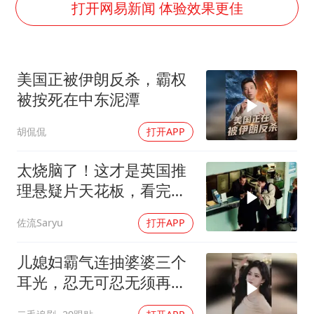
27岁女子成组织卖淫集团主犯被通缉
打开网易新闻 体验效果更佳
“China Cool”成海外热词
房主任回应争议
美国正被伊朗反杀，霸权
把党建设得更加坚强有力
被按死在中东泥潭
宇树科技王兴兴身家有望超200亿元
胡侃侃
打开APP
中国养老床位“三连降”
哪吒汽车南宁工厂设备降价20%拍卖
太烧脑了！这才是英国推
奋进开新局 实干挑大梁
理悬疑片天花板，看完才
分得清谁是凶手！
佐流Saryu
打开APP
儿媳妇霸气连抽婆婆三个
耳光，忍无可忍无须再
忍，太解气了！