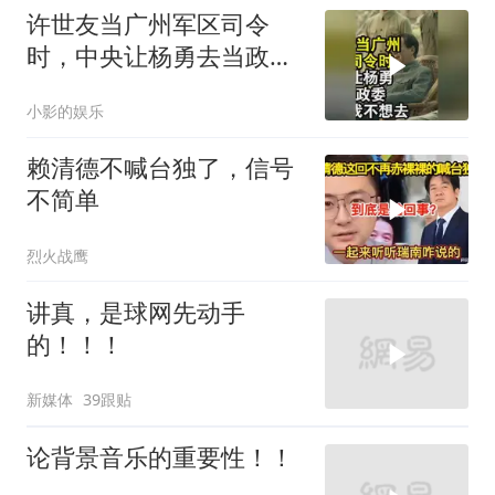
许世友当广州军区司令
时，中央让杨勇去当政
委，杨勇说：我不想去
小影的娱乐
赖清德不喊台独了，信号
不简单
烈火战鹰
讲真，是球网先动手
的！！！
新媒体
39跟贴
论背景音乐的重要性！！