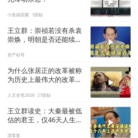
小鱼搞笑菌
1跟贴
王立群：崇祯若没有杀袁
崇焕，明朝是否还能续命
百年？
房产衫哥
为什么张居正的改革被称
为历史上最伟大的改革之
一 但明始亡万历 #历史知
人文史笔2026
27跟贴
识
王立群读史：大秦最被低
估的君王，仅46天人生，
五天扳倒赵高，
漂零客