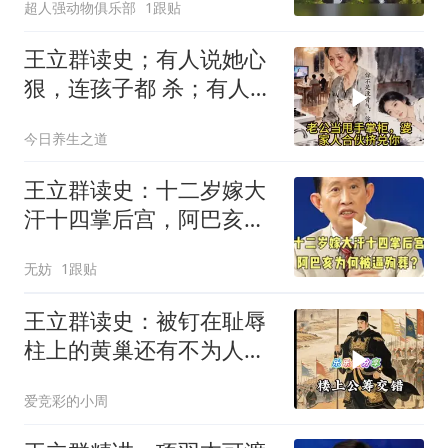
超人强动物俱乐部
1跟贴
王立群读史；有人说她心
狠，连孩子都 杀；有人说
她清醒，用二十年熬死所
今日养生之道
有仇人
王立群读史：十二岁嫁大
汗十四掌后宫，阿巴亥为
何被逼殉葬？
无妨
1跟贴
王立群读史：被钉在耻辱
柱上的黄巢还有不为人知
的另一面
爱竞彩的小周