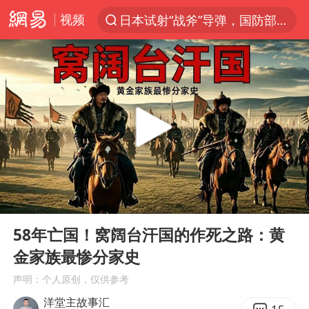
视频
日本试射“战斧”导弹，国防部回应
“电影+”如何激发千亿级消费新活力？
东航：国内客票提前14天免费退改
台风白海豚中心风力增强
向鹏0-3不敌张本智和
百花奖开幕式
四川宜宾高县4.9级地震致1死
00:00
16:27
广东雷州通报特教老师招聘违规事件
Play
Ent
full
“新疆阿勒泰八月能滑雪”不实
58年亡国！窝阔台汗国的作死之路：黄
金家族最惨分家史
刘国正说向鹏打得很窝囊
声明：个人原创，仅供参考
我国外贸延续良好增长态势
洋堂主故事汇