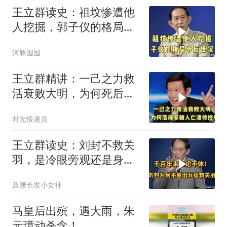
王立群读史：祖坟惨遭他
人挖掘，郭子仪的格局令
后世叹服！
河豚囤囤
王立群精讲：一己之力救
活衰败大明，为何死后落
得家破人亡？
时光慢递员
王立群读史：刘封不救关
羽，是冷眼旁观还是身不
由己？
及腰长发小女神
马皇后出殡，遇大雨，朱
元璋动杀念！