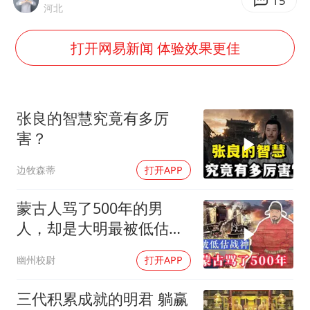
陈幸同晋级WTT横滨冠军赛8强
15
河北
国防部：中国军队坚决反制任何闹海挑衅图谋
打开网易新闻 体验效果更佳
宇树科技中一签需缴款7.54万元
两名乘客在飞机上因调节座椅起冲突
女儿为争财产堵门阻挠父亲出殡
张良的智慧究竟有多厉
今日立秋你咬秋了吗
害？
“今天得有40℃了吧 为啥还不预警”
边牧森蒂
打开APP
夯实基础开新局
蒙古人骂了500年的男
人，却是大明最被低估的
战神
幽州校尉
打开APP
三代积累成就的明君 躺赢