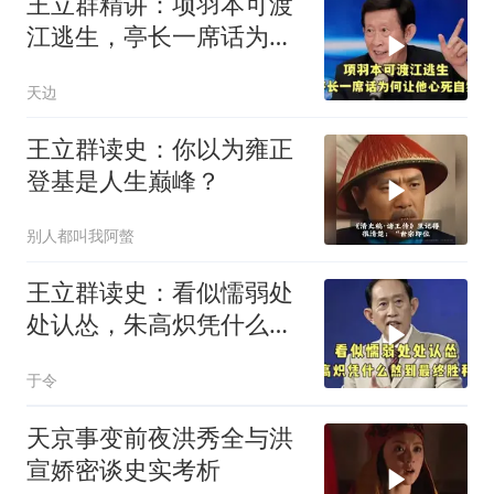
王立群精讲：项羽本可渡
江逃生，亭长一席话为何
让他心死自刎
天边
王立群读史：你以为雍正
登基是人生巅峰？
别人都叫我阿螫
王立群读史：看似懦弱处
处认怂，朱高炽凭什么熬
到最终胜利？
于令
天京事变前夜洪秀全与洪
宣娇密谈史实考析