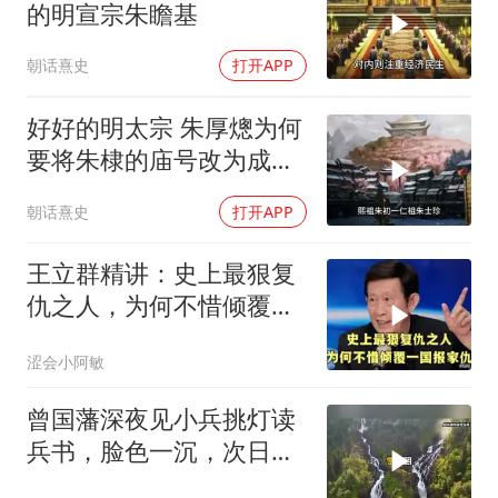
的明宣宗朱瞻基
朝话熹史
打开APP
好好的明太宗 朱厚熜为何
要将朱棣的庙号改为成
祖？
朝话熹史
打开APP
王立群精讲：史上最狠复
仇之人，为何不惜倾覆一
国报家仇
涩会小阿敏
曾国藩深夜见小兵挑灯读
兵书，脸色一沉，次日如
何发落？