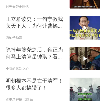
时光会带走回忆
王立群读史：一句宁教我
负天下人，为何让曹操背
负千年骂名？
西柚子动漫
除掉年羹尧之后，雍正为
何马上清算岳钟琪？看懂
才知帝王心术
小雪的运动之心
明朝根本不是亡于清军！
很多人都搞错了！
鉴史录解说
5跟贴