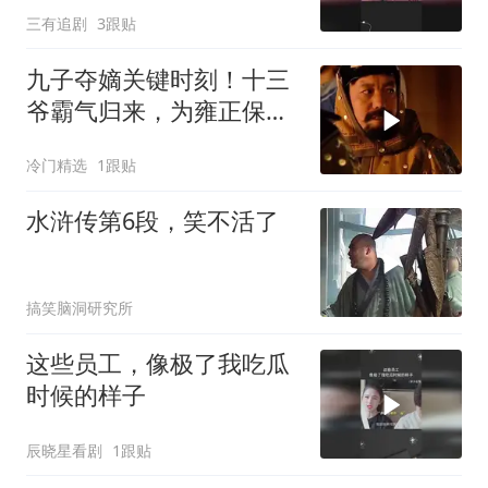
三有追剧
3跟贴
九子夺嫡关键时刻！十三
爷霸气归来，为雍正保驾
护航
冷门精选
1跟贴
水浒传第6段，笑不活了
搞笑脑洞研究所
这些员工，像极了我吃瓜
时候的样子
辰晓星看剧
1跟贴