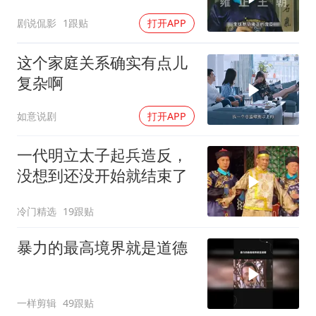
爷当场教他做人
剧说侃影
1跟贴
打开APP
这个家庭关系确实有点儿
复杂啊
如意说剧
打开APP
一代明立太子起兵造反，
没想到还没开始就结束了
冷门精选
19跟贴
暴力的最高境界就是道德
一样剪辑
49跟贴