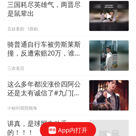
三国耗尽英雄气，两晋尽
是鼠辈出
五娃看剧
1跟贴
骑普通自行车被劳斯莱斯
撞，反遭索赔20万，谁知
自行车值3000万
三农老历
这么多年都没涨价四阿公
还是太有诚信了#九门[话
题]#
小鲸叫我照顾海
讲真，是球网先动手
App内打开
的！！！