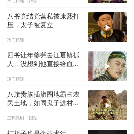
冷门精选
1跟贴
八爷党结党营私被康熙打
压，太子被复立
冷门精选
四爷让年羹尧去江夏镇抓
人，没想到他直接给血洗
了
冷门精选
八旗贵族插旗圈地霸占农
民土地，如同鬼子进村，
于成龙挺身而出
三鸭侃剧
1跟贴
打板子也是个技术活