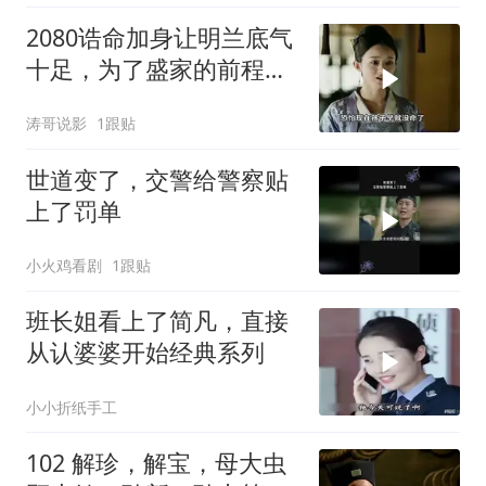
2080诰命加身让明兰底气
十足，为了盛家的前程盛
纮只能听女儿的话
涛哥说影
1跟贴
世道变了，交警给警察贴
上了罚单
小火鸡看剧
1跟贴
班长姐看上了简凡，直接
从认婆婆开始经典系列
小小折纸手工
102 解珍，解宝，母大虫