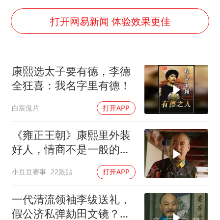
湖北启动重大气象灾害三级应急响应
白海豚路径图
打开网易新闻 体验效果更佳
56岁刘奕君跟13岁女儿合跳
大疆错失宇树
康熙选太子要有德，李德
“还不如不放假”
全狂喜：我名字里有德！
从科技创新看开局起步的时与势
白宸侃片
打开APP
《雍正王朝》康熙里外装
好人，情商不是一般的高
呀
小豆豆赛事
22跟贴
打开APP
一代清流领袖李绂送礼，
假公济私弹劾田文镜？三