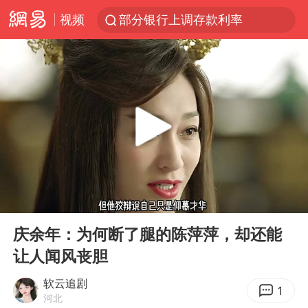
视频
部分银行上调存款利率
小沈阳加盟《披荆斩棘》
新疆生产建设兵团生态环境局原局长被查
朱一龙的鼻子怎么了
三预警齐发 11个省份有大到暴雨
国乒连续两站无缘冠军
上海鼓励居家办公
00:00
03:28
5万小车卖不动 微型代步车集体遇冷
Play
Ent
full
4.2平卫生间补漏注胶花1.55万
庆余年：为何断了腿的陈萍萍，却还能
让人闻风丧胆
上海地铁4条线路全线停运
周星驰妈妈现身香港首映礼
软云追剧
1
河北