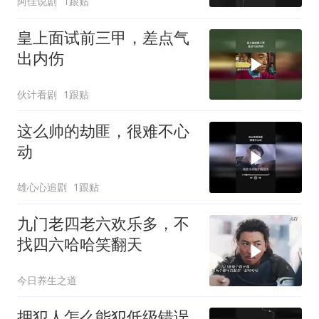
阿佳说剧
1跟贴
皇上面试前三甲，差点气
出内伤
伙计看剧
1跟贴
这么帅的劫匪，很难不心
动
雄心心追剧
1跟贴
九门老四老六欢乐多，不
找四六哈哈笑翻天
今日养生之道
押犯人怎么能犯低级错误