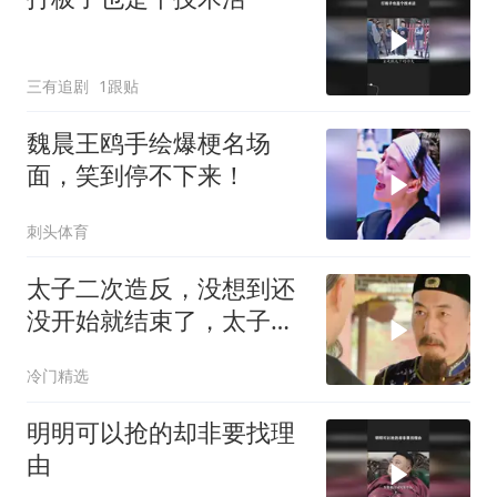
三有追剧
1跟贴
魏晨王鸥手绘爆梗名场
面，笑到停不下来！
刺头体育
太子二次造反，没想到还
没开始就结束了，太子彻
底落幕
冷门精选
明明可以抢的却非要找理
由