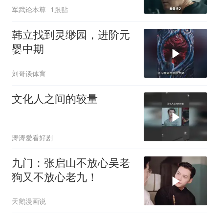
军武论本尊
1跟贴
韩立找到灵缈园，进阶元
婴中期
刘哥谈体育
文化人之间的较量
涛涛爱看好剧
九门：张启山不放心吴老
狗又不放心老九！
天鹅漫画说