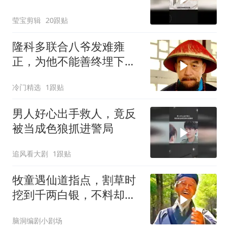
莹宝剪辑
20跟贴
隆科多联合八爷发难雍
正，为他不能善终埋下伏
笔
冷门精选
1跟贴
男人好心出手救人，竟反
被当成色狼抓进警局
追风看大剧
1跟贴
牧童遇仙道指点，割草时
挖到千两白银，不料却转
头把秘密告诉别人
脑洞编剧小剧场