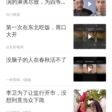
演的淋漓尽致，为四爷铺
路
冷门精选
第一次在东北吃饭，胃口
大开
社长影视局
没脑子的人在春秋活不了
一样剪辑
1跟贴
李卫为了让盐行开市，没
想到竟当众下跪