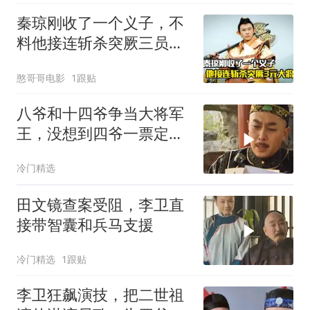
秦琼刚收了一个义子，不
料他接连斩杀突厥三员大
将，剧情片
憨哥哥电影
1跟贴
八爷和十四爷争当大将军
王，没想到四爷一票定乾
坤
冷门精选
田文镜查案受阻，李卫直
接带智囊和兵马支援
冷门精选
1跟贴
李卫狂飙演技，把二世祖