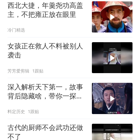
西北大捷，年羹尧功高盖
主，不把雍正放在眼里
冷门精选
女孩正在救人不料被别人
袭击
芳芳爱剪辑
1跟贴
深入解析天下第一，故事
背后隐藏啥，带你一探究
竟
料定历史
1跟贴
古代的厨师不会武功还做
不了