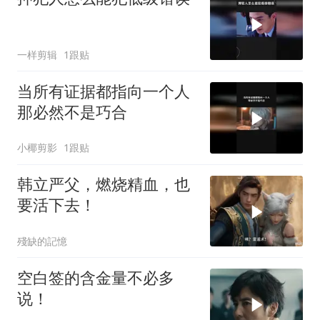
一样剪辑
1跟贴
当所有证据都指向一个人
那必然不是巧合
小椰剪影
1跟贴
韩立严父，燃烧精血，也
要活下去！
殘缺的記憶
空白签的含金量不必多
说！