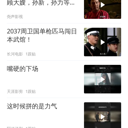
顾大嫂，孙新，孙力等人
相继去世
尧声影视
2037周卫国单枪匹马闯日
本武馆！
长河电影
1跟贴
嘴硬的下场
天涯影剪
1跟贴
这时候拼的是力气