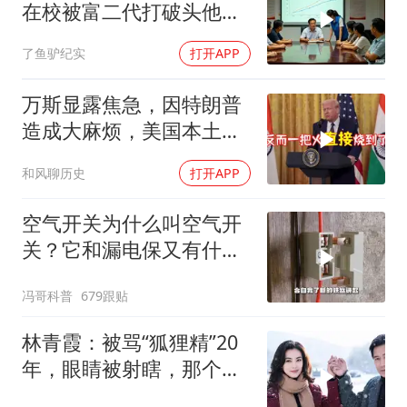
在校被富二代打破头他爹
叫嚣开个价
了鱼驴纪实
打开APP
万斯显露焦急，因特朗普
造成大麻烦，美国本土有
受袭可能
和风聊历史
打开APP
空气开关为什么叫空气开
关？它和漏电保又有什么
区别？
冯哥科普
679跟贴
林青霞：被骂“狐狸精”20
年，眼睛被射瞎，那个男
人只问了一句“谁来出机票