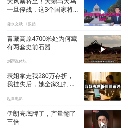
大风暴将至！大鹅与大乌
一旦停战，这3个国家将
直接迎来灭国崩盘
凝水文秋
1跟贴
青藏高原4700米处为何藏
有两套史前石器
刘襈说体坛
表姐拿走我280万存折，
我挂失后，她全家狂打
200个电话
起喜电影
伊朗亮底牌了，产量翻了
三倍