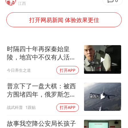
白海豚将正面袭击贯穿浙江
0
江西
酒店回应车内过夜被收150元
打开网易新闻 体验效果更佳
杭州全市有序停课
商场现钱学森巨幅海报 负责人回应
乐享全民健身 共筑健康中国
时隔四十年再探秦始皇
陵，地宫中不仅有人活
动，还发现了九层高楼
今日养生之道
打开APP
普京下了一盘大棋：被西
方围堵四年，俄罗斯怎么
反倒打出了国运翻盘？
战武科普
1跟贴
打开APP
故事我空降公安局长孩子