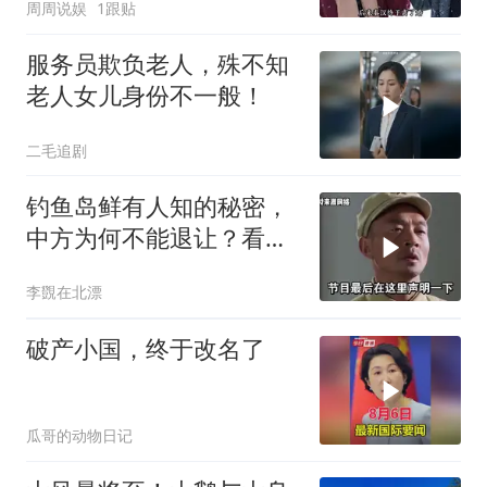
周周说娱
1跟贴
钱？”
服务员欺负老人，殊不知
老人女儿身份不一般！
二毛追剧
钓鱼岛鲜有人知的秘密，
中方为何不能退让？看完
让国人自豪
李覴在北漂
破产小国，终于改名了
瓜哥的动物日记