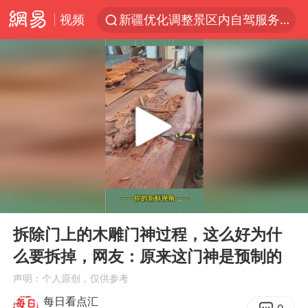
视频
新疆优化调整景区内自驾服务费
上四休三，但降薪1000元，你接受吗？
央视新主播李秋莹孙亚鹏亮相
情侣平潭拍日出坠崖1死1伤
老挝国会主席赛宋蓬逝世
黄金牛市回来了吗
茅台部分直营店飞天茅台提价
00:00
00:20
全民健身事业高质量发展
Play
Ent
full
台当局重金为“台独”织“皇帝新衣”
拆除门上的木雕门神过程，这么好为什
么要拆掉，网友：原来这门神是预制的
几元成本的AI广告导致千万市值蒸发
声明：个人原创，仅供参考
《欢迎来龙餐馆》口碑
每日看点汇