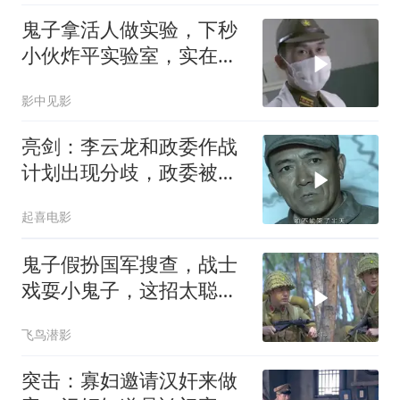
鬼子拿活人做实验，下秒
小伙炸平实验室，实在太
解恨
影中见影
亮剑：李云龙和政委作战
计划出现分歧，政委被老
李一句话堵住
起喜电影
鬼子假扮国军搜查，战士
戏耍小鬼子，这招太聪明
了
飞鸟潜影
突击：寡妇邀请汉奸来做