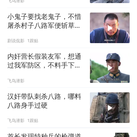
飞鸟潜影
小鬼子要找老鬼子，不惜
屠杀村子八路军便斩草除
根
剧说侃影
1跟贴
内奸营长假装友军，想通
过我军防区，不料手下的
枪暴露身份
飞鸟潜影
汉奸带队刺杀八路，哪料
八路身手过硬
飞鸟潜影
1跟贴
首长发现特种兵的枪弹道