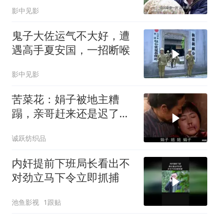
影中见影
鬼子大佐运气不大好，遭
遇高手夏安国，一招断喉
影中见影
苦菜花：娟子被地主糟
蹋，亲哥赶来还是迟了，
一棒子把他干趴
诚跃纺织品
内奸提前下班局长看出不
对劲立马下令立即抓捕
池鱼影视
1跟贴