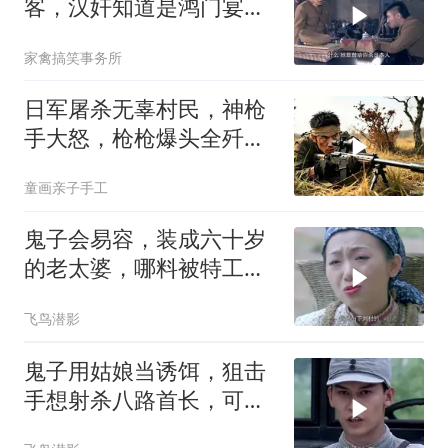
客，汉奸知道是鸿门宴，
硬着头皮去！
家禽搞笑事务所
日军屠杀无辜村民，神枪
手大怒，枪枪爆头全歼日
军一个连！
童画亲子手工
鬼子会易容，装成六十岁
的老太婆，哪料被特工一
眼就看穿
飞鸟潜影
鬼子用姑娘当诱饵，狙击
手想射杀八路首长，可是
打错了算盘