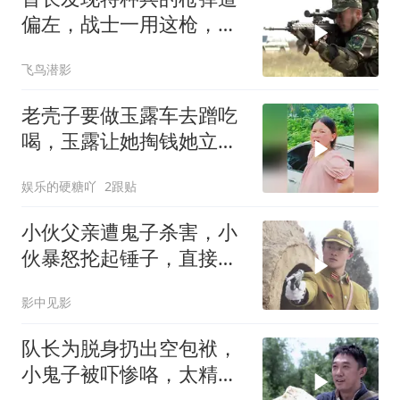
偏左，战士一用这枪，百
发百中
飞鸟潜影
老壳子要做玉露车去蹭吃
喝，玉露让她掏钱她立刻
改变主意不去了
娱乐的硬糖吖
2跟贴
小伙父亲遭鬼子杀害，小
伙暴怒抡起锤子，直接砸
在鬼子头上
影中见影
队长为脱身扔出空包袱，
小鬼子被吓惨咯，太精彩
了