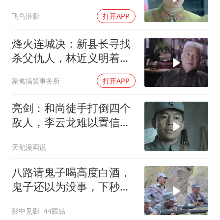
鬼子假扮
飞鸟潜影
打开APP
烽火连城决：新县长寻找
杀父仇人，林近义明着装
傻，背地提防他
家禽搞笑事务所
打开APP
亮剑：和尚徒手打倒四个
敌人，李云龙难以置信，
和尚却很淡定
天鹅漫画说
八路请鬼子喝高度白酒，
鬼子还以为没事，下秒可
惨了
影中见影
44跟贴