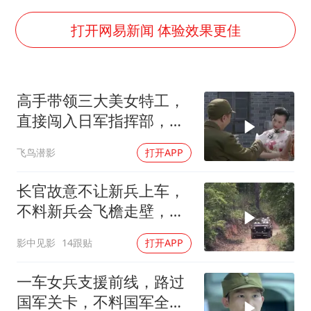
于东来直播和胖东来核心团队开会
2025年小学教师减少13.19万
打开网易新闻 体验效果更佳
泰国：高度重视中国游客旅游体验
上海大部迎大暴雨
高手带领三大美女特工，
《龙餐馆》 冲奖
直接闯入日军指挥部，好
构建更高水平的全民健身公共服务体系
戏开始了
飞鸟潜影
打开APP
长官故意不让新兵上车，
不料新兵会飞檐走壁，场
面属实精彩
影中见影
14跟贴
打开APP
一车女兵支援前线，路过
国军关卡，不料国军全是