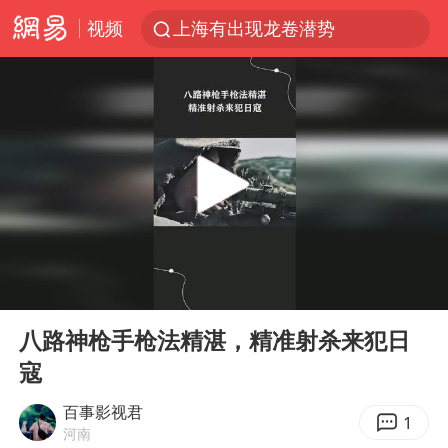
视频
上海有出现龙卷潜势
上海全域长途客运班次全部停运
白海豚10级风圈
《披荆斩棘2026》阵容官宣
王艺迪无缘横滨赛决赛
上海暴雨红色预警
国足U17与阿森纳决赛取消 并列冠军
00:00
00:50
1枚就能让航母瘫痪 轰-6J实力有多强
Play
Ent
full
上门女婿出轨女邻居多年被判重婚罪
八路神枪手枪法精湛，精准射杀来犯日
寇
王艺迪2-4不敌张本美和止步4强
韩国检察官，“死”于2026
百事影视君
1
河南