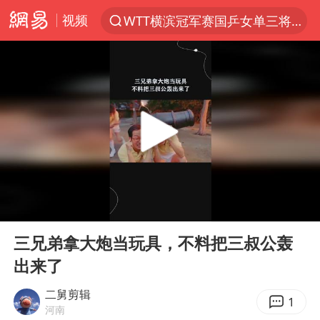
视频
WTT横滨冠军赛国乒女单三将晋级四强
光影经济撬动暑期消费新蓝海
白海豚将正面袭击贯穿浙江
杭州全市有序停课
黄金牛市回来了吗
酒店花洒现排泄物住客索赔遭拒
情侣在平潭拍日出时坠崖致一死一伤
00:00
00:19
新疆优化调整景区内自驾服务费
Play
Ent
full
购飞机票7分钟后退票被扣2022元
三兄弟拿大炮当玩具，不料把三叔公轰
出来了
郑丽文：台湾从来没有“独立”过
检测列车撞人致11死2伤 涉事单位被罚
二舅剪辑
1
河南