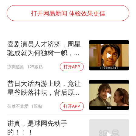
泰国初中生饮弹自尽前开了26枪
央视新主播李秋莹孙亚鹏亮相
打开网易新闻 体验效果更佳
夏日经济乘“热”而上 消费市场向“新”而行
36岁男演员成景区NPC后人气爆棚
喜剧演员人才济济，周星
宇树王兴兴被问了360多个问题
驰成就为何独树一帜，他
全民健身事业高质量发展
人难望其项背
凉爽追剧
125跟贴
打开APP
唐田赛前发布会上引用《孙子兵法》
乐享全民健身 共筑健康中国
昔日大话西游上映，竟让
星爷跌落神坛，背后原因
揭秘
菠菜不算爱
1跟贴
打开APP
讲真，是球网先动手
的！！！