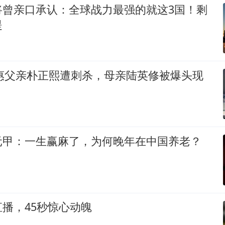
将曾亲口承认：全球战力最强的就这3国！剩
提
槿惠父亲朴正熙遭刺杀，母亲陆英修被爆头现
元甲：一生赢麻了，为何晚年在中国养老？
播，45秒惊心动魄