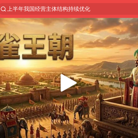
上半年我国经营主体结构持续优化
王传君 《披荆斩棘》
上海：5号线16号线浦江线全线停运
白海豚预计将在浙江苍南到三门一带登陆
今日15时起福州地铁高架区段停运
国足U17与阿森纳决赛取消 并列冠军
王艺迪2-4不敌张本美和止步4强
上门女婿出轨女邻居多年被判重婚罪
2025年小学教师减少13.19万
王艺迪无缘横滨赛决赛
泰国：高度重视中国游客旅游体验