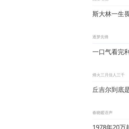
斯大林一生
逐梦先锋
一口气看完
烽火三月佳人三千
丘吉尔到底
春晓暖语声
1978年2