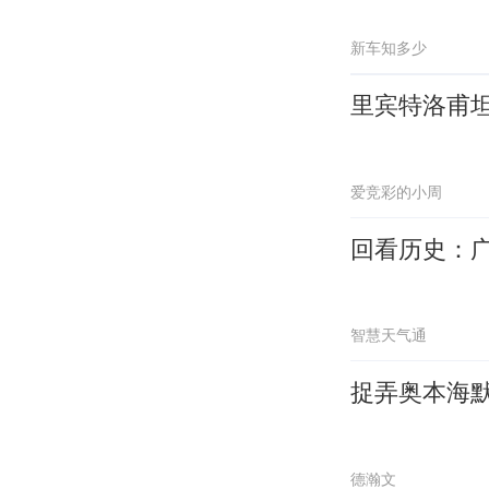
新车知多少
里宾特洛甫
爱竞彩的小周
回看历史：
智慧天气通
捉弄奥本海
德瀚文