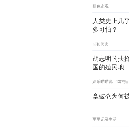
暮色史观
人类史上几
多可怕？
回轮历史
胡志明的抉
国的殖民地
娱乐喵喵说
40跟贴
拿破仑为何
军军记录生活