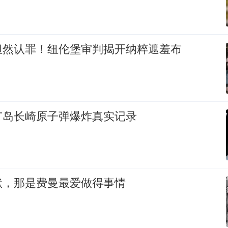
坦然认罪！纽伦堡审判揭开纳粹遮羞布
广岛长崎原子弹爆炸真实记录
默，那是费曼最爱做得事情