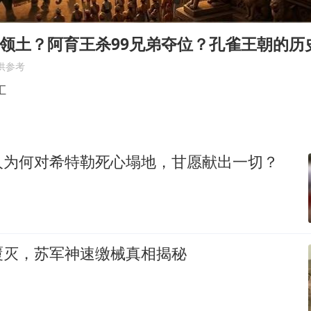
上海大部迎大暴雨
《龙餐馆》 冲奖
换领土？阿育王杀99兄弟夺位？孔雀王朝的历
蒯曼挺进WTT横滨冠军赛女单四强
供参考
以军士兵把枪口对准中国记者
汇
笔试第一被劝弃考涉事副校长被撤职
白海豚5次眼壁置换
人为何对希特勒死心塌地，甘愿献出一切？
构建更高水平的全民健身公共服务体系
覆灭，苏军神速缴械真相揭秘