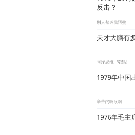
反击？
别人都叫我阿螫
天才大脑有
阿泽思维
3跟贴
1979年中
辛苦的啊欣啊
1976年毛