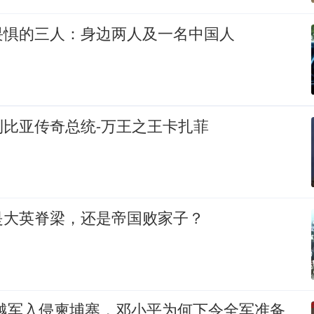
畏惧的三人：身边两人及一名中国人
利比亚传奇总统-万王之王卡扎菲
是大英脊梁，还是帝国败家子？
0万越军入侵柬埔寨，邓小平为何下令全军准备