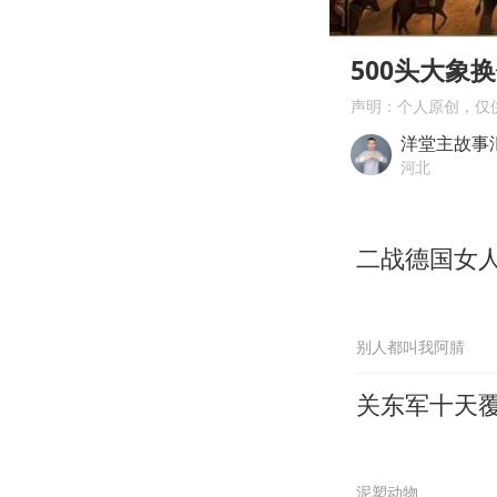
00:00
Play
500头大象
声明：个人原创，仅
洋堂主故事
河北
二战德国女
别人都叫我阿腈
关东军十天
泥塑动物