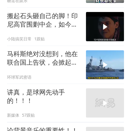
糖逗在娱乐
搬起石头砸自己的脚！印
尼高官围剿中企，如今烂
摊子没人收
小陆搞笑日常
1跟贴
马科斯绝对没想到，他在
联合国上告状，会掀起中
方的4重反制
环球军武密语
讲真，是球网先动手
的！！！
新媒体
57跟贴
论背景音乐的重要性！！