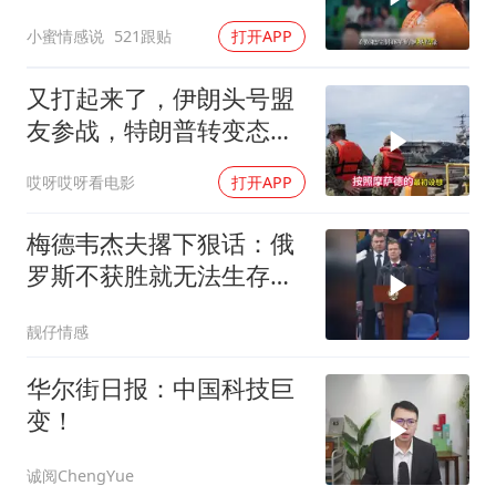
田径！
小蜜情感说
521跟贴
打开APP
又打起来了，伊朗头号盟
友参战，特朗普转变态
度，英法德俄选边站
哎呀哎呀看电影
打开APP
梅德韦杰夫撂下狠话：俄
罗斯不获胜就无法生存，
西方正用乌克兰当锤子砸
靓仔情感
碎俄国
华尔街日报：中国科技巨
变！
诚阅ChengYue