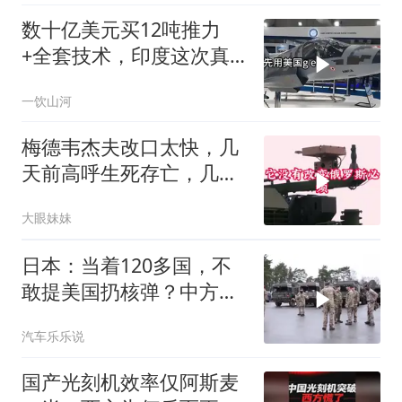
数十亿美元买12吨推力
+全套技术，印度这次真
要搞定航发
一饮山河
梅德韦杰夫改口太快，几
天前高呼生死存亡，几天
后又换了一个说法
大眼妹妹
日本：当着120多国，不
敢提美国扔核弹？中方：
你不提，我提！
汽车乐乐说
国产光刻机效率仅阿斯麦