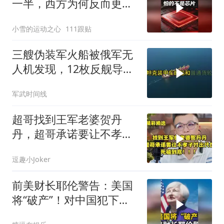
一半，西方为何反而更
慌？
小雪的运动之心
111跟贴
三艘伪装军火船被俄军无
人机发现，12枚反舰导弹
送入海底，乌军后勤命脉
军武时间线
遭重锤
超哥找到王军老婆贺丹
丹，超哥承诺要让不孝子
付出代价，死磕到底
逗趣小Joker
前美财长耶伦警告：美国
将“破产”！对中国犯下两
大错误自食恶果