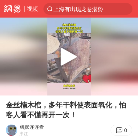
视频
上海有出现龙卷潜势
上半年我国经营主体结构持续优化
王传君 《披荆斩棘》
上海：5号线16号线浦江线全线停运
白海豚预计将在浙江苍南到三门一带登陆
今日15时起福州地铁高架区段停运
国足U17与阿森纳决赛取消 并列冠军
00:00
00:11
王艺迪2-4不敌张本美和止步4强
Play
Ent
full
上门女婿出轨女邻居多年被判重婚罪
金丝楠木棺，多年干料使表面氧化，怕
客人看不懂再开一次！
2025年小学教师减少13.19万
王艺迪无缘横滨赛决赛
幽默连连看
0
浙江