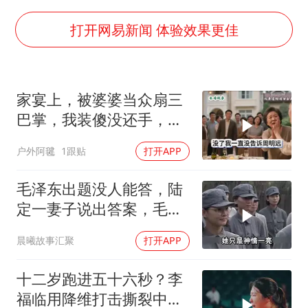
泰国：高度重视中国游客旅游体验
上海大部迎大暴雨
打开网易新闻 体验效果更佳
《龙餐馆》 冲奖
蒯曼挺进WTT横滨冠军赛女单四强
家宴上，被婆婆当众扇三
以军士兵把枪口对准中国记者
巴掌，我装傻没还手，悄
笔试第一被劝弃考涉事副校长被撤职
悄卖别墅搬家，8天后丈
户外阿毽
1跟贴
打开APP
夫全家10人被新户主请出
白海豚5次眼壁置换
家门
构建更高水平的全民健身公共服务体系
毛泽东出题没人能答，陆
定一妻子说出答案，毛主
席听后高兴异常
晨曦故事汇聚
打开APP
十二岁跑进五十六秒？李
福临用降维打击撕裂中国