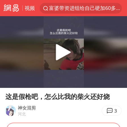
视频
富婆带资进组给自己硬加60多场吻戏
金饰克价一夜涨回1300元
峰哥实名举报汪海林偷税漏税
名创优品一次性内裤 颜面尽失
白海豚将正面袭击贯穿浙江
视频丨中国东方电气集团原党组副书记、董事宋致远被查
梁家辉：到内地拍戏不是北上是回归
00:00
00:22
牛津大学一纸声明甩不了锅
Play
Ent
full
台风白海豚实时路径
这是假枪吧，怎么比我的柴火还好烧
包文婧：二胎很难一碗水端平
神女混剪
3
河北
香港宏福苑火灾或由烟头引起