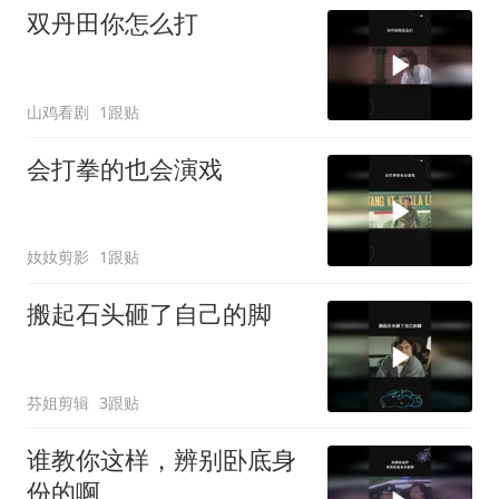
双丹田你怎么打
山鸡看剧
1跟贴
会打拳的也会演戏
奻奻剪影
1跟贴
搬起石头砸了自己的脚
芬姐剪辑
3跟贴
谁教你这样，辨别卧底身
份的啊