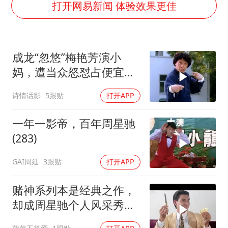
女主硬加吻戏短剧已下架
打开网易新闻 体验效果更佳
浙江台州《告全体市民书》
浙江一9岁男孩被海浪卷走仍在搜救中
成龙“忽悠”梅艳芳演小
郑丽文：台湾从来没有“独立”过
妈，遭当众怒怼占便宜：
人民的健康、体质、幸福一脉相承
醉拳对战夺命连环腿
诗情话影
5跟贴
打开APP
一年一影帝，百年周星驰
(283)
GAI周延
3跟贴
打开APP
赌神系列本是经典之作，
却成周星驰个人风采秀，
还带成龙抢镜