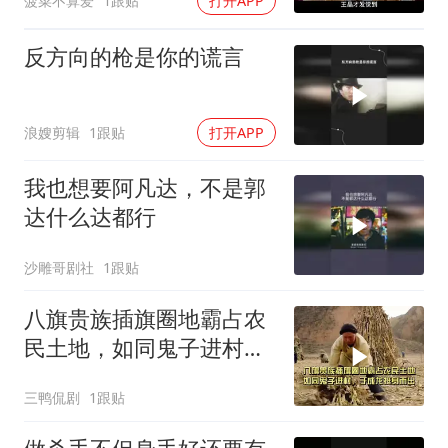
菠菜不算爱
1跟贴
打开APP
反方向的枪是你的谎言
浪嫂剪辑
1跟贴
打开APP
我也想要阿凡达，不是郭
达什么达都行
沙雕哥剧社
1跟贴
八旗贵族插旗圈地霸占农
民土地，如同鬼子进村，
于成龙挺身而出
三鸭侃剧
1跟贴