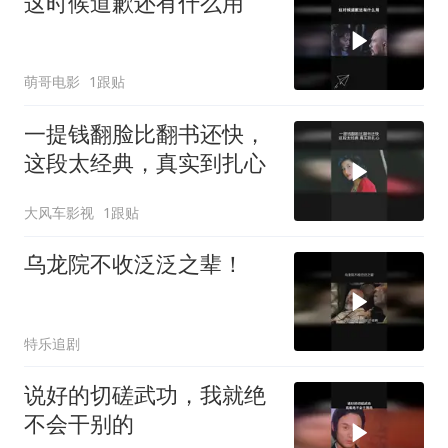
这时候道歉还有什么用
萌哥电影
1跟贴
一提钱翻脸比翻书还快，
这段太经典，真实到扎心
大风车影视
1跟贴
乌龙院不收泛泛之辈！
特乐追剧
说好的切磋武功，我就绝
不会干别的