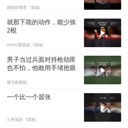
西柚影视君
1跟贴
就那下跪的动作，能少挨
2棍
VOVO爱看剧
1跟贴
男子当过兵面对持枪劫匪
也不怕，他敢用手堵抢眼
腿毛影视剧
一个比一个嚣张
三有追剧
1跟贴