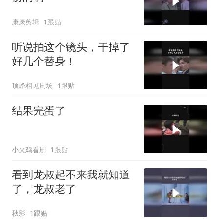
康康剪辑
1跟贴
听说拍这个镜头，干掉了
好几个替身！
顶峰相见剧场
1跟贴
结果完蛋了
小火鸡看剧
1跟贴
看到龙叔起不来我就知道
了，龙叔老了
秋影
1跟贴