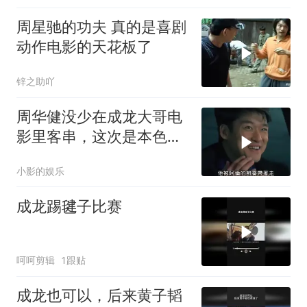
周星驰的功夫 真的是喜剧
动作电影的天花板了
锌之助吖
周华健没少在成龙大哥电
影里客串，这次是本色出
演？
小影的娱乐
成龙踢毽子比赛
呵呵剪辑
1跟贴
成龙也可以，后来黄子韬