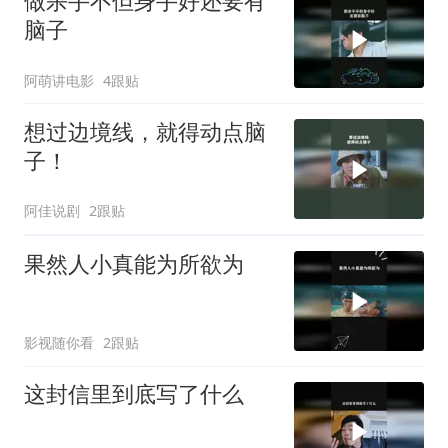
做杀手不但身手好还要有
脑子
阿萌讲电影
4跟贴
想过边境线，就得动点脑
子！
阿佳说剧
2跟贴
果然人小真能为所欲为
影视随你看
2跟贴
这封信里到底写了什么