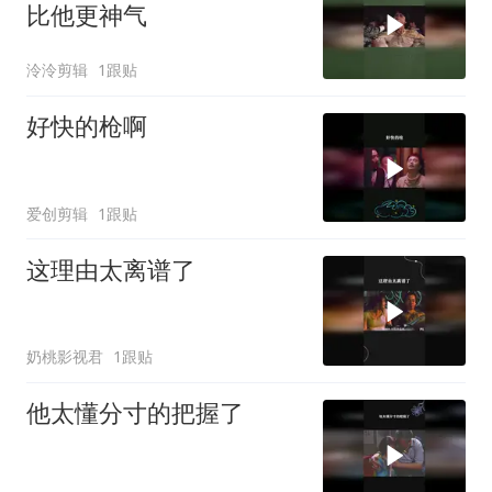
比他更神气
泠泠剪辑
1跟贴
好快的枪啊
爱创剪辑
1跟贴
这理由太离谱了
奶桃影视君
1跟贴
他太懂分寸的把握了