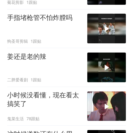
菊花剪影
1跟贴
手指堵枪管不怕炸膛吗
狗圣哥剪辑
1跟贴
姜还是老的辣
二胖爱看剧
1跟贴
小时候没看懂，现在看太
搞笑了
鬼菜生活
78跟贴