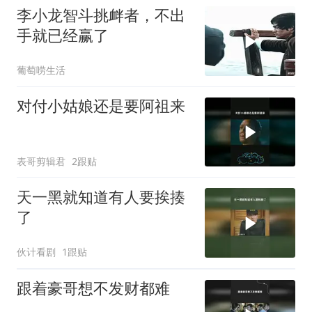
李小龙智斗挑衅者，不出
手就已经赢了
葡萄唠生活
对付小姑娘还是要阿祖来
表哥剪辑君
2跟贴
天一黑就知道有人要挨揍
了
伙计看剧
1跟贴
跟着豪哥想不发财都难