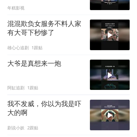
年糕影视
混混欺负女服务不料人家
有大哥下秒惨了
雄心心追剧
1跟贴
大爷是真想来一炮
阿缸追剧
1跟贴
我不发威，你以为我是吓
大的啊
剧说小妖
2跟贴