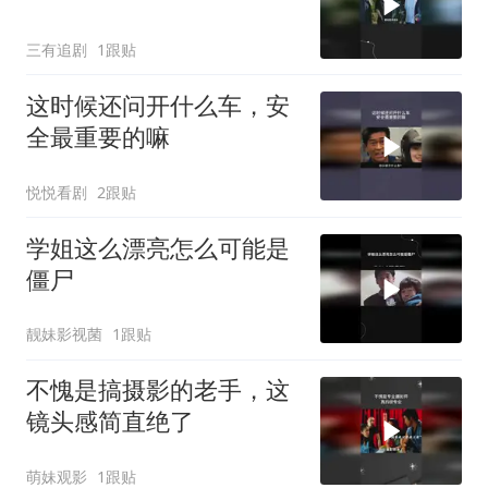
三有追剧
1跟贴
这时候还问开什么车，安
全最重要的嘛
悦悦看剧
2跟贴
学姐这么漂亮怎么可能是
僵尸
靓妹影视菌
1跟贴
不愧是搞摄影的老手，这
镜头感简直绝了
萌妹观影
1跟贴