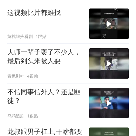
这视频比片都难找
黄桃罐头看剧
1跟贴
大师一辈子耍了不少人，
最后到头来被人耍
青枫剧社
4跟贴
不信同事信外人？还是匪
徒？
乌鸦追剧
1跟贴
龙叔跟男子杠上,干啥都要