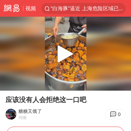
视频
“白海豚”逼近 上海危险区域已转移3.03万人
“伊斯兰版北约”出现
“白海豚”最新位置公布
外国游客的“中国游三件套”火了
上海大部迎大暴雨
以军士兵把枪口对准中国记者
白海豚在海上打了个结
00:00
00:15
2026年7月份居民消费价格同比上涨0.5%
Play
Ent
full
方桃子代言广告视频已下架
应该没有人会拒绝这一口吧
浙江海域将现5到8米巨浪到狂浪
糖糖又饿了
0
河南
辽宁省深化扫黑除恶专项斗争