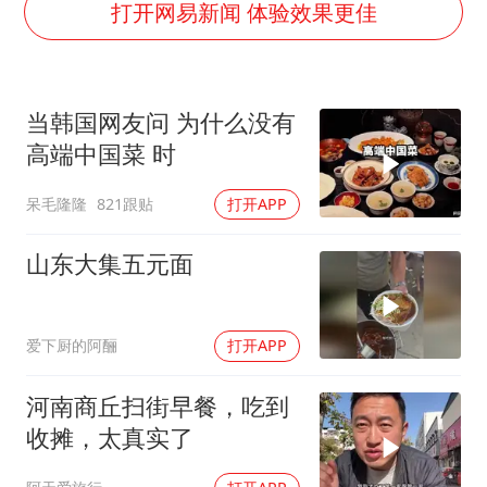
谢霆锋演唱会隔空祝王菲生日快乐
打开网易新闻 体验效果更佳
河南警方公开征集黑恶犯罪线索
WTT横滨冠军赛女单四强国乒占三席
当韩国网友问 为什么没有
浙江省发出今年第2号指挥长令
高端中国菜 时
一周大涨超7% 金价为何突然上涨
呆毛隆隆
821跟贴
打开APP
乐享全民健身 共筑健康中国
山东大集五元面
爱下厨的阿酾
打开APP
河南商丘扫街早餐，吃到
收摊，太真实了