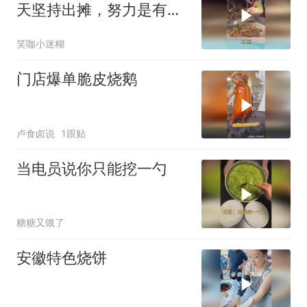
天坚持出摊，努力是有结
果的！
笑咖小迷糊
门店爆单脆皮烧鹅
卢食卤说
1跟贴
当电员说你只能挖一勺
糖糖又饿了
安徽特色烧饼