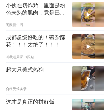
小伙在切炸鸡，里面是粉
色未熟的肌肉，竟是巴基
斯坦特色美食！
阿酞侃生活
成都超级好吃的！碗杂蹄
花！！！太绝了！！！
叫我老周呀
1跟贴
超大只美式热狗
合租受难实录
这才是真正的拼好饭