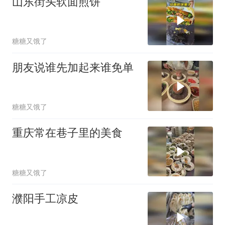
山东街头软面煎饼
糖糖又饿了
朋友说谁先加起来谁免单
糖糖又饿了
重庆常在巷子里的美食
糖糖又饿了
濮阳手工凉皮