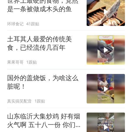
世界上最硬的食物，竟然
是一条被做成木头的鱼
环球食记
41跟贴
土耳其人最爱的传统美
食，已经流传几百年
果果哥哥
1跟贴
国外的盖烧饭，为啥这么
脏呢！
真实搞笑配音
1跟贴
山东临沂大集炒鸡 好有烟
火气啊 五十八一份 你们