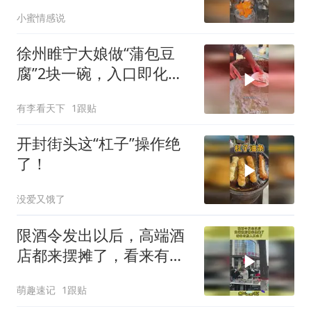
感觉值不值～
小蜜情感说
徐州睢宁大娘做“蒲包豆
腐”2块一碗，入口即化，
味道棒！
有李看天下
1跟贴
开封街头这“杠子”操作绝
了！
没爱又饿了
限酒令发出以后，高端酒
店都来摆摊了，看来有些
人真急了
萌趣速记
1跟贴