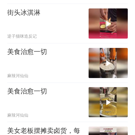
街头冰淇淋
逆子猫咪造反记
美食治愈一切
麻辣河仙仙
美食治愈一切
麻辣河仙仙
美女老板摆摊卖卤货，每