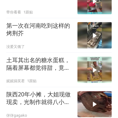
带你看看
1跟贴
第一次在河南吃到这样的
烤荆芥
没爱又饿了
土耳其出名的糖水蛋糕，
隔着屏幕都觉得甜，竟还
要泡在蜂蜜里！
妮妮搞笑君
1跟贴
陕西20年小摊，大姐现做
现卖，光制作就得八小
时，每天限量60个
伢伢gagako