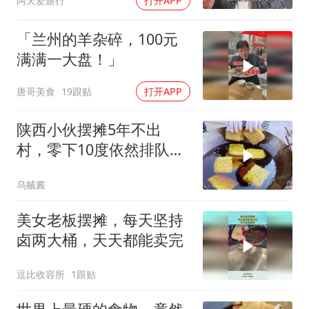
阿天爱旅行
打开APP
「兰州的羊杂碎，100元
满满一大盘！」
唐哥美食
19跟贴
打开APP
陕西小伙摆摊5年不出
村，零下10度依然排队，
大妈说：就爱这口
乌贼酱
美女老板摆摊，每天坚持
卤两大桶，天天都能卖完
逗比收容所
1跟贴