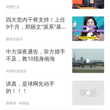
何只能算准大国？
外围打击
四大党内干将支持！上任
9个月，郑丽文“派系”基本
形成
糖逗在娱乐
中方深夜通告，菲方措手
不及，教10现身南海
环球军武密语
讲真，是球网先动手
的！！！
新媒体
40跟贴