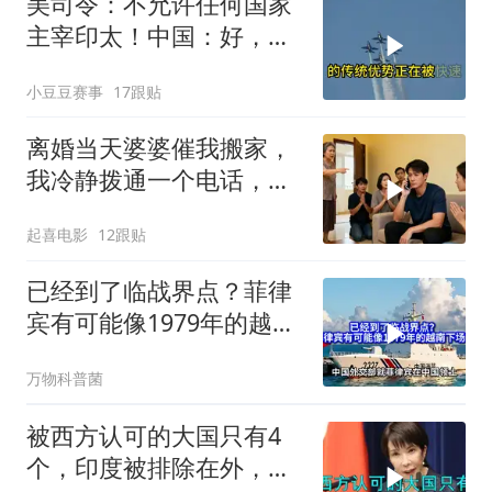
美司令：不允许任何国家
主宰印太！中国：好，轰
6N就挂一枚弹升空
小豆豆赛事
17跟贴
离婚当天婆婆催我搬家，
我冷静拨通一个电话，全
家跪求我别走
起喜电影
12跟贴
已经到了临战界点？菲律
宾有可能像1979年的越南
下场吗？
万物科普菌
被西方认可的大国只有4
个，印度被排除在外，为