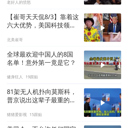
老好人的愤怒
【崔哥天天侃8/3】靠着这
六大优势，美国科技领军
全世界
北美崔哥
全球最欢迎中国人的8国
名单！意外第一竟是它？
健身狂人
19跟贴
81架无人机扑向莫斯科，
普京说出这辈子最重的一
句话
猪猪爱影视
15跟贴