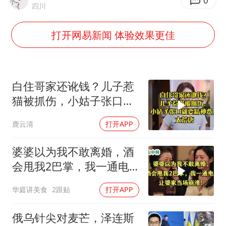
酒店回应车内过夜被收150元
0
四川
“不怕六爷挂得多 就怕六爷挂一颗”
打开网易新闻 体验效果更佳
牛津大学一纸声明甩不了锅
网传《披荆斩棘2026》名单
新疆景区自驾服务费改为按车收费
白住哥家还讹钱？儿子惹
女主硬加吻戏短剧已下架
猫被抓伤，小姑子张口就
要精神费，太荒唐
浙江台州《告全体市民书》
鹿云清
打开APP
香港宏福苑火灾或由烟头引起
婆婆以为我不敢离婚，酒
人民的健康、体质、幸福一脉相承
会甩我2巴掌，我一通电
话让婆家当场懵了
华庭讲美食
2跟贴
打开APP
俄乌针尖对麦芒，泽连斯