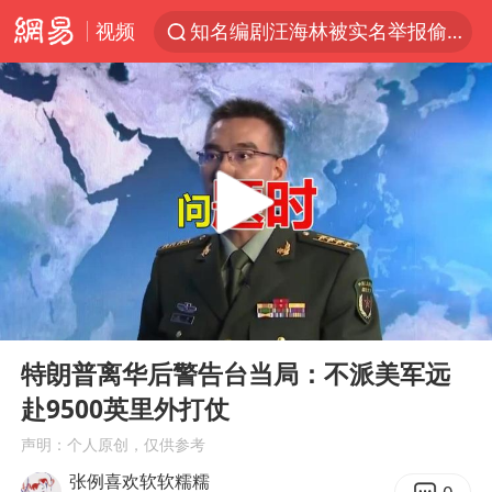
视频
知名编剧汪海林被实名举报偷税漏税
金饰克价一夜涨回1300元
解锁各地夏日限定体验
峰哥 汪海林
西湖突现狂风暴雨 游客瞬间被浇透
富婆带资进组给自己硬加60多场吻戏
河南重大刑事案嫌疑人落网
00:00
05:58
黄金创今年来最大单周涨幅
Play
Ent
full
视频丨中国东方电气集团原党组副书记、董事宋致远被查
特朗普离华后警告台当局：不派美军远
赴9500英里外打仗
梁家辉：到内地拍戏不是北上是回归
声明：个人原创，仅供参考
白海豚将正面袭击贯穿浙江
张例喜欢软软糯糯