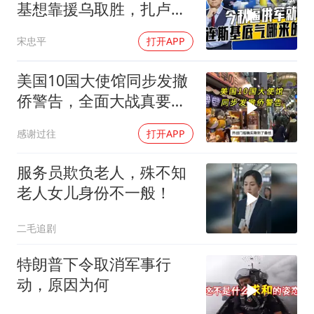
基想靠援乌取胜，扎卢日
内道出乌军真相
宋忠平
打开APP
美国10国大使馆同步发撤
侨警告，全面大战真要来
了？
感谢过往
打开APP
服务员欺负老人，殊不知
老人女儿身份不一般！
二毛追剧
特朗普下令取消军事行
动，原因为何