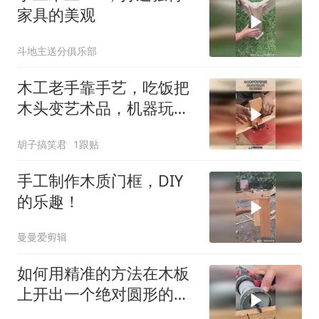
家具的美观
斗地主送分俱乐部
木工老手靠手艺，吃饭把
木头变艺术品，机器玩的
转！
胡子搞笑君
1跟贴
手工制作木质门框，DIY
的乐趣！
曼曼爱剪辑
如何用精准的方法在木板
上开出一个绝对圆形的木
孔？