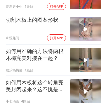
一起？
奇遇唐小生
1跟贴
打开APP
切割木板上的图案形状
奇观趣闻
打开APP
如何用准确的方法将两根
木棒完美对接在一起？
娱乐杨梅酱
1跟贴
如何用木板将这个转角完
美封闭起来？这不愧是老
师傅手艺啊！
小七动画
4跟贴