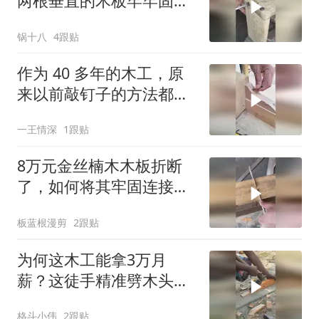
两根垂直的木板牢牢固定
在一起？
锅十八
4跟贴
作为 40 多年的木工，原
来以前敲钉子的方法都是
严重错误的！
一王情深
1跟贴
8万元金丝楠木木板折断
了，如何将其牢固连接起
来？
板蓝根漫剪
2跟贴
为何这木工能拿3万月
薪？这徒手精准劈木头神
技没几个人能做到吧？
格斗小伟
2跟贴