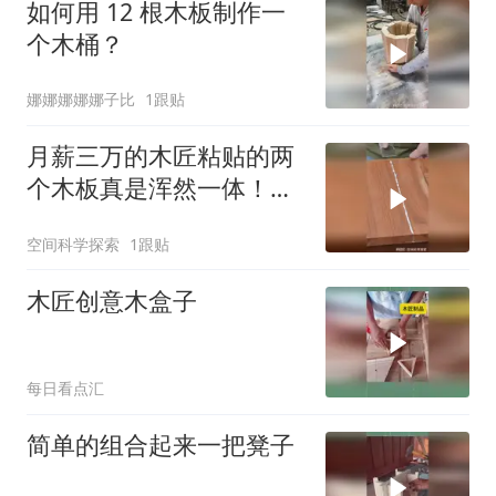
如何用 12 根木板制作一
个木桶？
娜娜娜娜娜子比
1跟贴
月薪三万的木匠粘贴的两
个木板真是浑然一体！有
多少人能做到啊！
空间科学探索
1跟贴
木匠创意木盒子
每日看点汇
简单的组合起来一把凳子