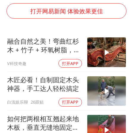
世界第1特鲁姆普斯诺克中国赛一轮游
打开网易新闻 体验效果更佳
新疆一婚礼线上邀请引热议
《龙餐馆》 冲奖
上门女婿出轨女邻居多年被判重婚罪
融合自然之美！弯曲红杉
构建更高水平的全民健身公共服务体系
木 + 竹子 + 环氧树脂，
韩军前线部队连曝丑闻
DIY自制桌子惊艳全场
V科技奇趣
打开APP
云南一男子胃中取出180颗铁钉
木匠必看！自制固定木头
奋力开创中国式现代化建设新局面
神器，手工达人轻松搞定
白浅娱乐聊
26跟贴
打开APP
如何把两根相互翘起来地
木板，垂直无缝地固定在