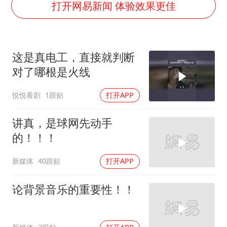
老挝国会主席赛宋蓬逝世
打开网易新闻 体验效果更佳
夏日经济乘“热”而上 消费市场向“新”而行
白海豚将正面袭击贯穿浙江
这是真电工，直接就判断
酒店回应车内过夜被收150元
对了哪根是火线
黄金牛市回来了吗
悦悦看剧
1跟贴
打开APP
酒店花洒现排泄物住客索赔遭拒
杭州全市有序停课
讲真，是球网先动手
乐享全民健身 共筑健康中国
的！！！
新媒体
40跟贴
打开APP
论背景音乐的重要性！！