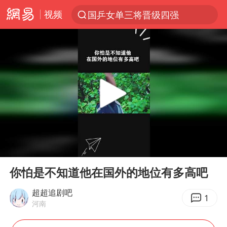
视频
国乒女单三将晋级四强
光影经济撬动暑期消费新蓝海
马克·艾伦退出斯诺克中国公开赛
新疆优化调整景区内自驾服务费
央视新主播李秋莹孙亚鹏亮相
商场现钱学森巨幅海报 负责人回应
情侣平潭拍日出坠崖1死1伤
00:00
00:54
36岁男演员成景区NPC后人气爆棚
Play
Ent
full
全民健身事业高质量发展
你怕是不知道他在国外的地位有多高吧
台当局重金为“台独”织“皇帝新衣”
超超追剧吧
1
河南
几元成本的AI广告导致千万市值蒸发