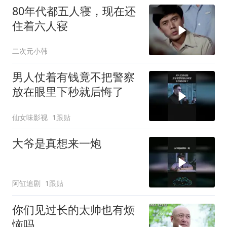
80年代都五人寝，现在还
住着六人寝
二次元小韩
男人仗着有钱竟不把警察
放在眼里下秒就后悔了
仙女味影视
1跟贴
大爷是真想来一炮
阿缸追剧
1跟贴
你们见过长的太帅也有烦
恼吗