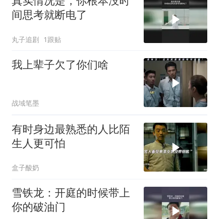
真实情况是，你根本没时
间思考就断电了
丸子追剧
1跟贴
我上辈子欠了你们啥
战域笔墨
有时身边最熟悉的人比陌
生人更可怕
盒子酸奶
雪铁龙：开庭的时候带上
你的破油门