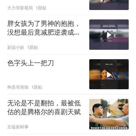
大力哥影视局
1跟贴
胖女孩为了男神的抱抱，
没想最后竟减肥逆袭成校
花
剧说小妖
1跟贴
色字头上一把刀
狗圣哥剪辑
1跟贴
无论是不是翻拍，最被低
估的是腾格尔的喜剧天赋
左蕴新鲜事