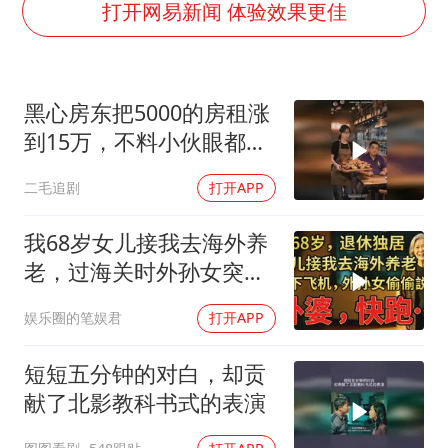
五粮液渠道价一箱上涨近百元
打开网易新闻 体验效果更佳
法国下周开始禁止未经同意的电话营销
贵州轮胎子公司获美国退税8136万
黑心房东把5000的房租涨
郑国霖回应去景区上班被保安拦下
到15万，不料小伙眼都不
CIA被曝已秘密设立古巴工作组
眨都同意了！
二毛追剧
打开APP
曝韩足协曾为外籍裁判安排性招待
萧敬腾：不忍心让妻子承受生育的苦
我68岁女儿接我去海外养
奋进开新局 实干挑大梁
老，过海关时外孙女突然
说：阿嬷，快跑！
娱乐圈的笔娱君
打开APP
短短五分钟的对白，却贡
献了北影教科书式的表演