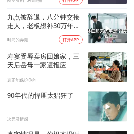
图图看剧
548跟贴
打开APP
九点被辞退，八分钟交接
走人，老板想补30万年终
奖却发现被拉黑
时尚的弄潮
打开APP
寿宴受辱卖房回娘家，三
天后岳母一家遭报应
真正能保护你的
90年代的悍匪太猖狂了
次元君情感