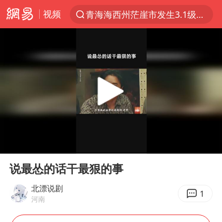
视频
青海海西州茫崖市发生3.1级地震
以“新”破局 首发经济点亮城市消费活力
我国编制完成新版全月地质图
台风白海豚登陆地点更新
看守所辅警收受10万获刑1年
台风白海豚进入48小时警戒线
吉林一“温度计大楼”读数爆表
00:00
00:25
24小时不关空调 电费会更低吗
Play
Ent
full
宇树科技王兴兴身家有望超200亿元
说最怂的话干最狠的事
村民谈“梅姨”：叫的其实是“媒姨”
北漂说剧
1
河南
中国养老床位“三连降”