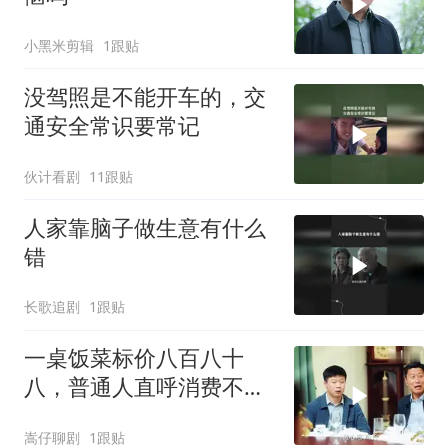
小黑米剪辑
1跟贴
没驾照是不能开车的，交
通安全常识要常记
伙计看剧
11跟贴
人家靠脑子做生意有什么
错
长歌追剧
1跟贴
一桌饭菜标价八百八十
八，普通人直呼消费不
起，背后真相令人深思
嵩仔聊剧
1跟贴