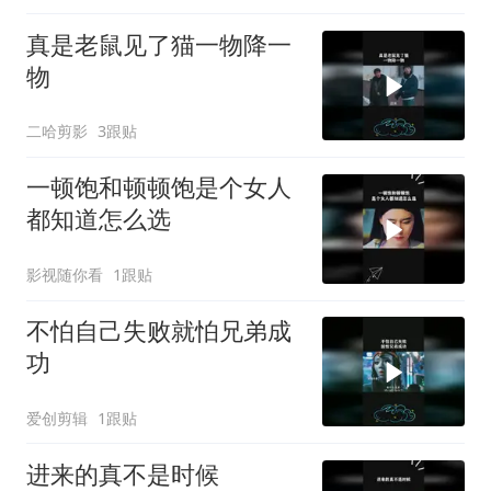
真是老鼠见了猫一物降一
物
二哈剪影
3跟贴
一顿饱和顿顿饱是个女人
都知道怎么选
影视随你看
1跟贴
不怕自己失败就怕兄弟成
功
爱创剪辑
1跟贴
进来的真不是时候