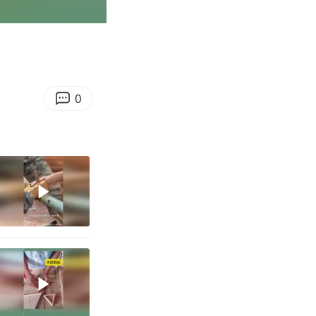
01:11
Enter
fullscreen
0