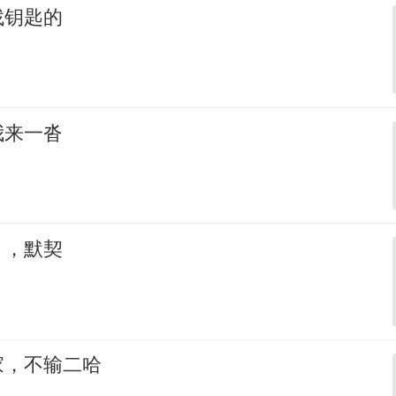
找钥匙的
我来一沓
，，默契
家，不输二哈