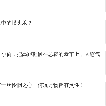
说中的摸头杀？
追小偷，把高跟鞋砸在总裁的豪车上，太霸气
有一丝怜悯之心，何况万物皆有灵性！