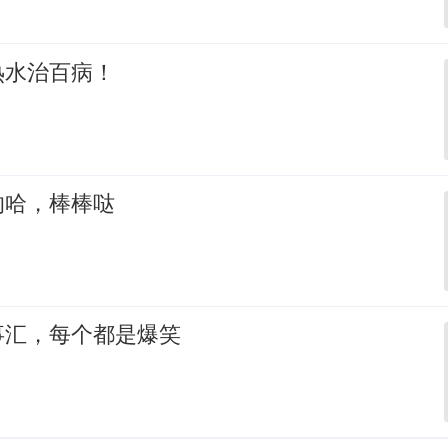
热水治百病！
的哈，棒棒哒
事汇，每个都是爆笑