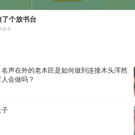
U17国足三连胜晋级明日之星半决赛
美股存储板块集体大跌
做了个放书台
东航：国内客票提前14天免费退改
供参考
名创优品回应女子吐槽内裤质量差
日本试射“战斧”导弹，国防部回应
夯实基础开新局
！名声在外的老木匠是如何做到连接木头浑然
有人会做吗？
盒子