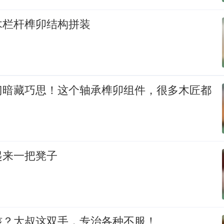
木栏杆榫卯结构拼装
门暗藏巧思！这个轴承榫卯组件，很多木匠都
起来一把凳子
核？大叔这双手，专治各种不服！