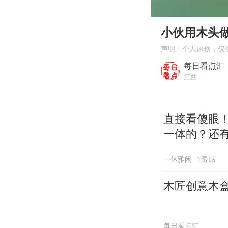
00:00
Play
小伙用木头
声明：个人原创，仅
每日看点汇
江西
直接看傻眼
一体的？还
一休雅闲
1跟贴
木匠创意木
每日看点汇