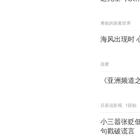
勇敢的探索世界
海风出现时 
连蜜
《亚洲频道
吕新说影视
1跟贴
小三嚣张贬
句戳破谎言