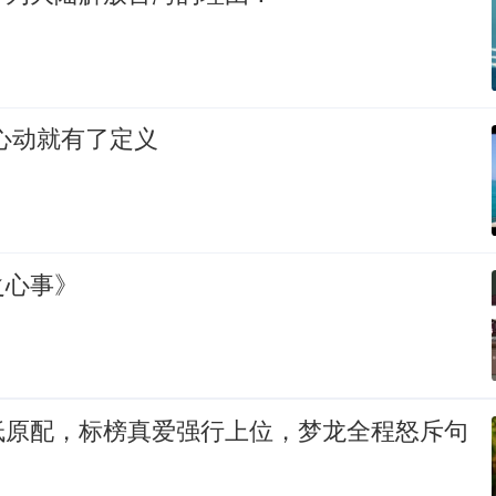
心动就有了定义
之心事》
低原配，标榜真爱强行上位，梦龙全程怒斥句