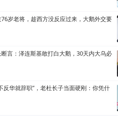
拔76岁老将，趁西方没反应过来，大鹅外交要
长断言：泽连斯基敢打白大鹅，30天内大乌必
不反华就辞职”，老杜长子当面硬刚：你凭什