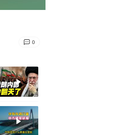
00:19
Enter
fullscreen
0