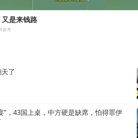
几元成本的AI广告导致千万市值蒸发
浙江台州《告全体市民书》
，又是来钱路
郑丽文：台湾从来没有“独立”过
供参考
梁家辉百花奖演讲落泪
香港正式允许“拒绝抢救”
夏日经济乘“热”而上 消费市场向“新”而行
翻天了
人民的健康、体质、幸福一脉相承
宴”，43国上桌，中方硬是缺席，怕得罪伊
了