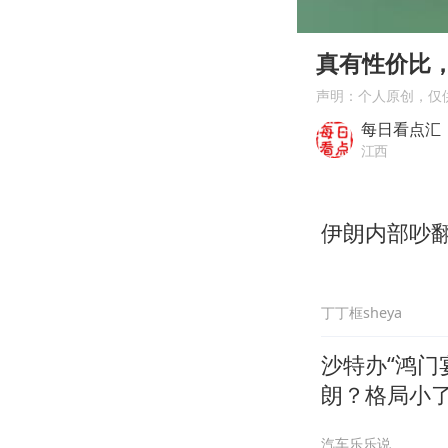
00:00
Play
真有性价比
声明：个人原创，仅
每日看点汇
江西
伊朗内部吵
丁丁框sheya
沙特办“鸿门
朗？格局小
汽车乐乐说