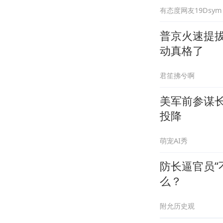
有态度网友19Dsym
普京火速提
动真格了
君笙拂兮啊
美军前参谋
投降
萌宠AI秀
防长逼官员“
么？
附允历史观