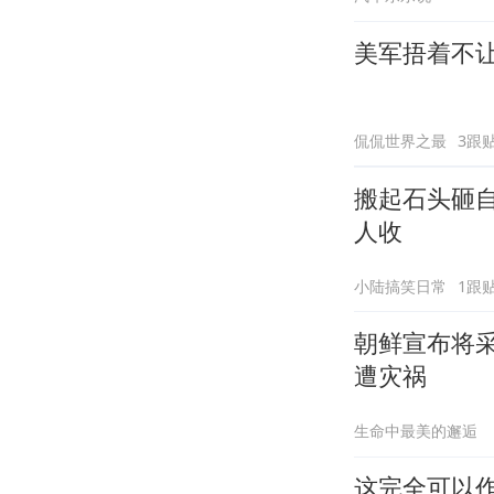
美军捂着不
侃侃世界之最
3跟
搬起石头砸
人收
小陆搞笑日常
1跟
朝鲜宣布将
遭灾祸
生命中最美的邂逅
这完全可以