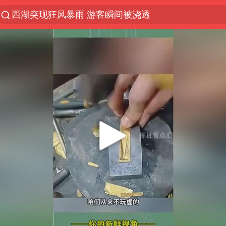
西湖突现狂风暴雨 游客瞬间被浇透
光影经济撬动暑期消费新蓝海
隔20米开高仿奶茶店被判赔35万元
“不怕六爷挂得多 就怕六爷挂一颗”
新疆景区自驾服务费改为按车收费
多家A股公司收到美国关税退款
直击东北超：哈尔滨vs通辽
视频丨中国东方电气集团原党组副书记、董事宋致远
香港宏福苑火灾或由烟头引起
白海豚将正面袭击贯穿浙江
酒店回应车内过夜被收150元
36岁男演员成景区NPC后人气爆棚