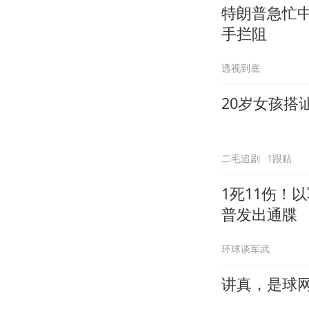
特朗普急忙
手拦阻
透视到底
20岁女孩搭
二毛追剧
1跟贴
1死11伤！
普发出通牒
环球谈军武
讲真，是球