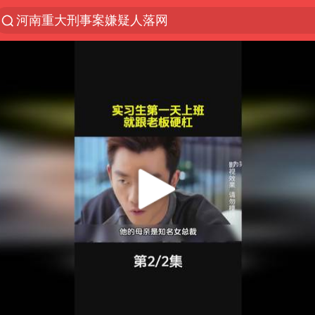
河南重大刑事案嫌疑人落网
光影经济撬动暑期消费新蓝海
浙江上海等地有大雨或暴雨
西湖突现狂风暴雨 游客瞬间被浇透
金饰克价一夜涨回1300元
隔20米开高仿奶茶店被判赔35万元
新疆景区自驾服务费改为按车收费
多家A股公司收到美国关税退款
视频丨中国东方电气集团原党组副书记、董事宋致远
直击东北超：哈尔滨vs通辽
香港宏福苑火灾或由烟头引起