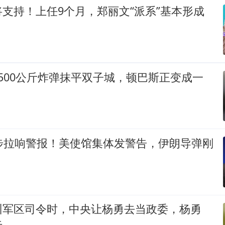
支持！上任9个月，郑丽文“派系”基本形成
500公斤炸弹抹平双子城，顿巴斯正变成一
同步拉响警报！美使馆集体发警告，伊朗导弹刚
州军区司令时，中央让杨勇去当政委，杨勇
去