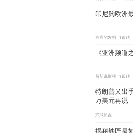
印尼购欧洲
宸宸的发明
1跟贴
《亚洲频道
吕新说影视
1跟贴
特朗普又出
万美元再说
环球简说
揭秘铁匠是