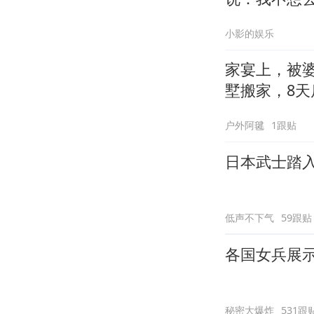
小影的娱乐
家宴上，被
墅搬家，8天
户外阿毽
1跟贴
日本武士踏
低声不下气
59跟贴
各国女兵展
秘密大爆炸
531跟