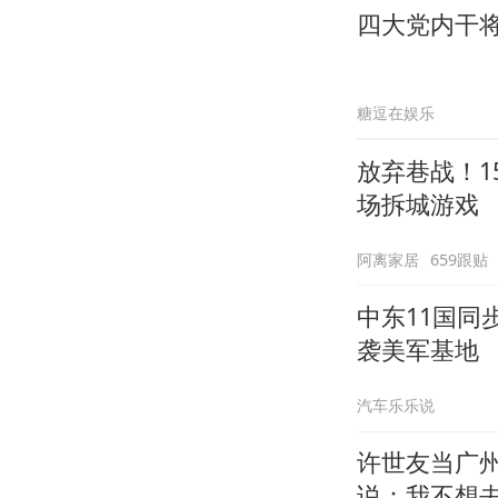
四大党内干将
糖逗在娱乐
放弃巷战！1
场拆城游戏
阿离家居
659跟贴
中东11国
袭美军基地
汽车乐乐说
许世友当广
说：我不想