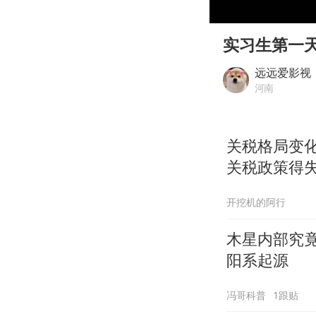
00:00
Play
实习生第一
远远爱影视
河南
关税格局变
关税政策得
开挖机的阿行
木星内部究
阳系起源
冯哥科普
1跟贴