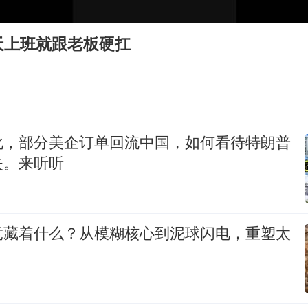
白海豚将正面袭击贯穿浙江
浙江台州《告全体市民书》
天上班就跟老板硬扛
“不怕六爷挂得多 就怕六爷挂一颗”
酒店回应车内过夜被收150元
几元成本的AI广告导致千万市值蒸发
36岁男演员成景区NPC后人气爆棚
化，部分美企订单回流中国，如何看待特朗普
梁家辉：到内地拍戏不是北上是回归
失。来听听
人民的健康、体质、幸福一脉相承
竟藏着什么？从模糊核心到泥球闪电，重塑太