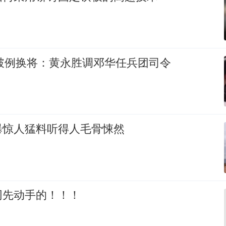
帅破例换将：黄永胜调邓华任兵团司令
曝惊人猛料听得人毛骨悚然
网先动手的！！！