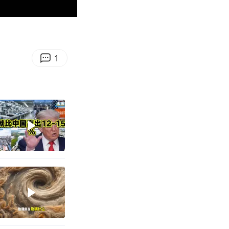
00:58
Enter
fullscreen
1