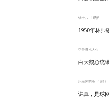
锅十八
1跟贴
1950年林
空景孤扰人心
白大鹅总统
玛丽莲萌兔
4跟贴
讲真，是球