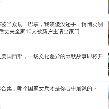
婆婆当众扇三巴掌，我装傻没还手，悄悄卖别
后丈夫全家10人被新户主请出家门
入美国西部，一场文化差异的幽默故事即将开
示合集，哪个国家女兵才是你心中最飒的？
贴