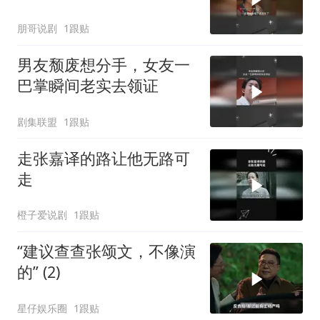
朋哥说剧
1跟贴
男友颓废想分手，女友一
巴掌瞬间老实去领证
剧集联盟
1跟贴
走张嘉译的路让他无路可
走
橙子爱说剧
1跟贴
“建议查查张颂文，不像演
的” (2)
星仔娱乐圈
1跟贴