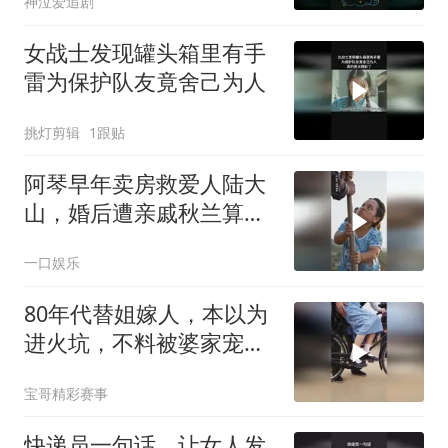
神泣爱追剧
女战士发现罐头箱里有手
雷为保护队友竟舍己为人
挑灯剪辑
1跟贴
阿琴早年卖房救爱人陆大
山，婚后遭亲戚秋兰算
计，丈夫车祸离世，长女
一口娱乐
念念被强行夺走
80年代替姐嫁人，本以为
进火坑，不料被婆家宠成
宝
宝哥精彩赛事
快递员一句话，让女人发