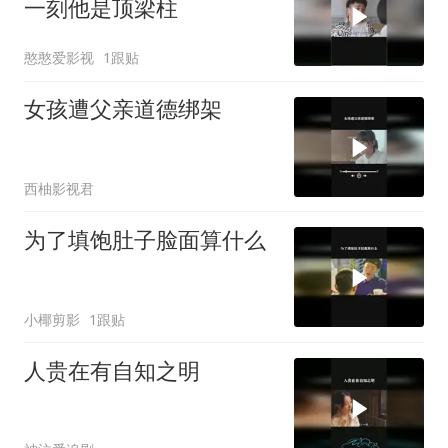
一刻他是顶梁柱
憨憨爱影视
1跟贴
女孩遭父亲道德绑架
西柚影视君
为了填饱肚子脸面算什么
小椰剪影
1跟贴
人贵在有自知之明