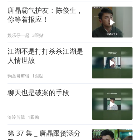
唐晶霸气护友：陈俊生，
你等着报应！
娱乐仔一起
3跟贴
江湖不是打打杀杀江湖是
人情世故
狗圣哥剪辑
1跟贴
聊天也是破案的手段
泠泠剪辑
1跟贴
第 37 集 _ 唐晶跟贺涵分