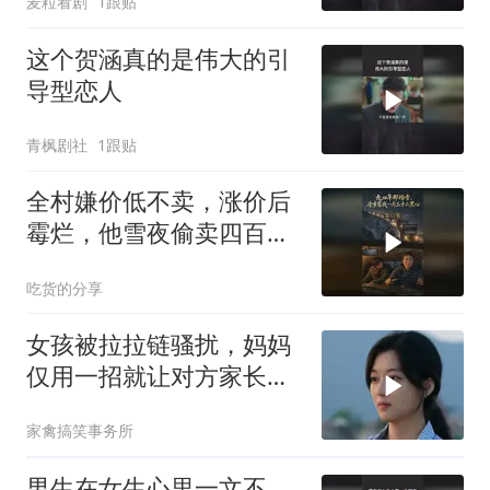
麦粒看剧
1跟贴
这个贺涵真的是伟大的引
导型恋人
青枫剧社
1跟贴
全村嫌价低不卖，涨价后
霉烂，他雪夜偷卖四百斤
躲过一劫
吃货的分享
女孩被拉拉链骚扰，妈妈
仅用一招就让对方家长认
怂
家禽搞笑事务所
男生在女生心里一文不