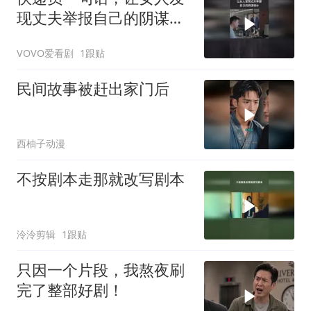
现丈夫举报自己的阴谋诡
计
VOVO爱看剧
1跟贴
民间故事被赶出家门后
西柚子动漫
不按剧本走那就改写剧本
泠泠剪辑
1跟贴
只因一个片段，我熬夜刷
完了整部好剧！