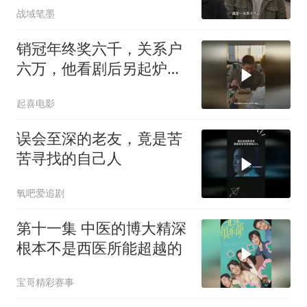
战域笔墨
销冠年终奖六千，关系户
六万，他看剧后另起炉灶
客户全跟
起喜电影
误会至深的老友，竟是苦
苦寻找的自己人
氧吧爱追剧
第十一集 中医的博大精深
根本不是西医所能超越的
宝哥精彩赛事