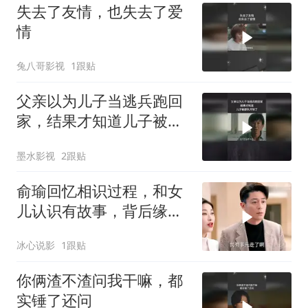
失去了友情，也失去了爱
情
兔八哥影视
1跟贴
父亲以为儿子当逃兵跑回
家，结果才知道儿子被部
队开除了
墨水影视
2跟贴
俞瑜回忆相识过程，和女
儿认识有故事，背后缘由
很值得品
冰心说影
1跟贴
你俩渣不渣问我干嘛，都
实锤了还问