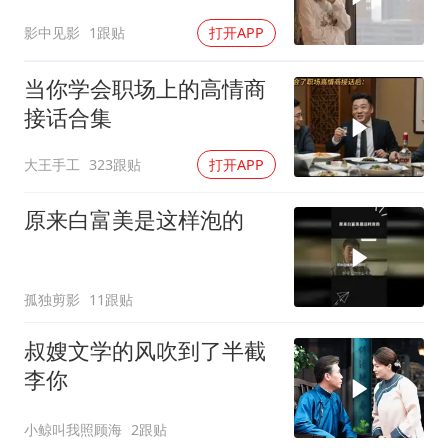
影中见影
1跟贴
打开APP
当你学会职场上的高情商
接话合集
大王手工
323跟贴
打开APP
原来白富美是这样泡的
孤独剪影
11跟贴
叔嫂文学的风吹到了半截
李你
小鲸叫我照顾海
2跟贴