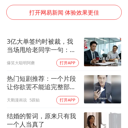
律师谈贾冰私人饭局被偷拍
男子结婚8年3个女儿都不是亲生
打开网易新闻 体验效果更佳
面对面丨蔡磊：与渐冻症抗争 纵使不敌 也不屈服
5万小车卖不动 微型代步车集体遇冷
3亿大单签约时被裁，我
手机真会“偷听”我们说话吗
当场甩给老同学一句：不
梅婷12岁女儿百花奖发言
签了
爆笑大聪明阿夔
打开APP
加沙约14万栋建筑被完全摧毁
从科技创新看开局起步的时与势
热门短剧推荐：一个片段
让你欲罢不能追完整部好
剧
天鹅漫画说
5跟贴
打开APP
结婚的誓词，原来只有我
一个人当真了