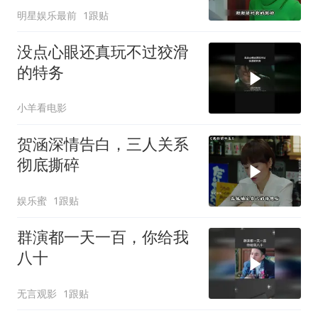
明星娱乐最前
1跟贴
没点心眼还真玩不过狡滑
的特务
小羊看电影
贺涵深情告白，三人关系
彻底撕碎
娱乐蜜
1跟贴
群演都一天一百，你给我
八十
无言观影
1跟贴