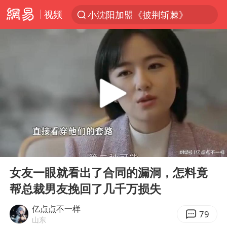
视频
小沈阳加盟《披荆斩棘》
台风“白海豚”登陆 各地各部门全力应对
白海豚雨量超越利奇马、巴威
人形机器人第一股
多地银行上调存款利率
上海地铁4条线路全线停运
白海豚路径图
00:00
01:44
宇树申购 中一签有望赚20万元
Play
Ent
full
NBA传奇教练老尼尔森去世
女友一眼就看出了合同的漏洞，怎料竟
帮总裁男友挽回了几千万损失
武汉3名城管协管员殴打摊主被刑拘
4.2平卫生间补漏注胶花1.55万
亿点点不一样
79
山东