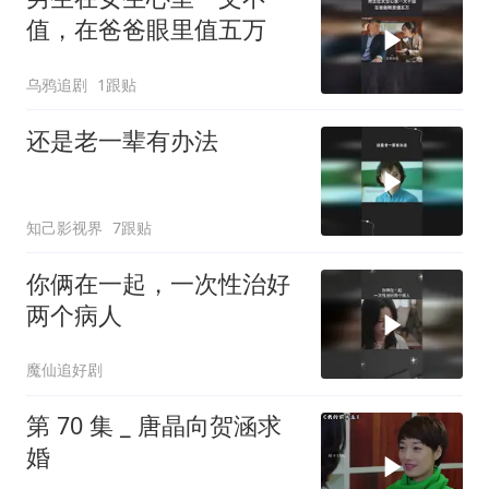
值，在爸爸眼里值五万
乌鸦追剧
1跟贴
还是老一辈有办法
知己影视界
7跟贴
你俩在一起，一次性治好
两个病人
魔仙追好剧
第 70 集 _ 唐晶向贺涵求
婚