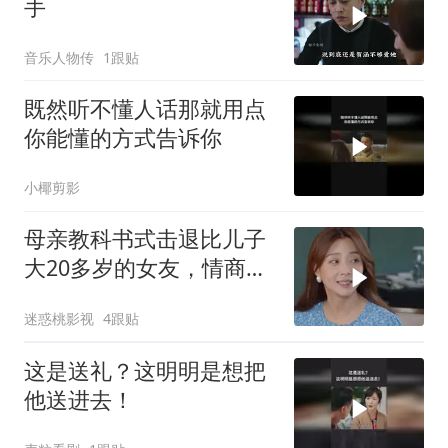
手
音乐人物传
1跟贴
既然听不懂人话那就用点
你能懂的方式告诉你
小椰剪影
母亲教科书式击退比儿子
大20多岁的女友，情商太
高了！
迷惑桃影视
4跟贴
这是送礼？这明明是想把
他送进去！