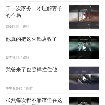
干一次家务，才理解妻子
的不易
剧集联盟
1跟贴
他真的把这火锅店收了
越界说剧
1跟贴
我爸来了也照样拦住他
牛牛看影视
1跟贴
虽然每次都不靠谱但在这