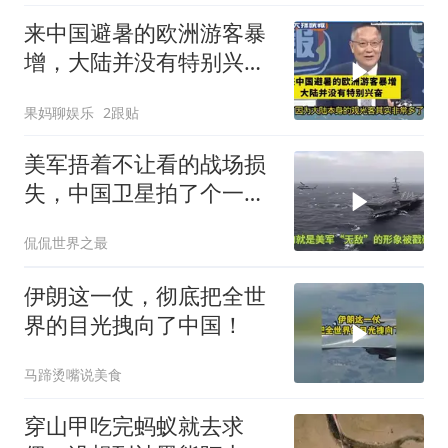
来中国避暑的欧洲游客暴
增，大陆并没有特别兴
奋！介文汲
果妈聊娱乐
2跟贴
美军捂着不让看的战场损
失，中国卫星拍了个一清
二楚
侃侃世界之最
伊朗这一仗，彻底把全世
界的目光拽向了中国！
马蹄烫嘴说美食
穿山甲吃完蚂蚁就去求