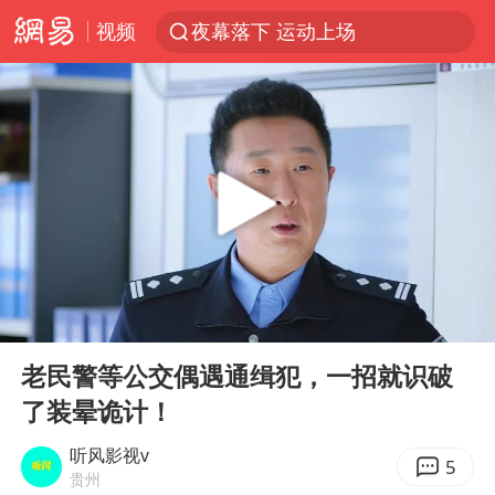
视频
夜幕落下 运动上场
泰交通部副部长回应中国人遭歧视手势
改名后的“青海拉面”店
段绚竞因公牺牲 年仅44岁
1岁宝宝碰坏纸巾盒 宝妈被索赔924元
女子开一天一夜空调后二氧化碳中毒
男子结婚8年3个女儿均非亲生
00:00
05:19
“空调24小时开着更省电”不实
Play
Ent
full
“不建议大家买深色蛋糕”
老民警等公交偶遇通缉犯，一招就识破
了装晕诡计！
台风白海豚逼近 暴雨大暴雨来袭
男子杀人后逃进深山21年活得像野人
听风影视v
5
贵州