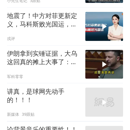
小先生笔记
3跟贴
地震了！中方对菲更新定
义，马科斯败光国运，还
剩19万亿债务未还
戎评
伊朗拿到实锤证据，大乌
这回真的摊上大事了：私
下致电求和
军科零零
讲真，是球网先动手
的！！！
新媒体
39跟贴
论背景音乐的重要性！！