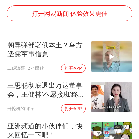
985博士后被曝在妻子孕期出轨后续
公司“上四休三”但要降薪1000元
打开网易新闻 体验效果更佳
OpenAI为免费用户升级GPT-5.6 Luna
47岁妈妈突然产女 26岁女儿：很震惊
朝导弹部署俄本土？乌方
97岁英国奶奶飞上天再破吉尼斯纪录
透露军事信息
“中国蔬菜之乡”最高温达41.8℃
二虎涛哥
271跟贴
打开APP
如何把百年大党建设得更加坚强有力？
王思聪彻底退出万达董事
会，王健林‘不愿接班’终究
成真
开挖机的阿行
打开APP
亚洲频道的小伙伴们，快
来回忆一下吧！