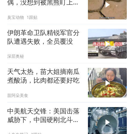
偶，没想到被黑熊盯上
了！
臭宝动物
1跟贴
伊朗革命卫队精锐军官分
队遭遇失败，全员覆没
深层奥秘
天气太热，苗大姐摘南瓜
煮酸汤，比肉都还要好吃
苗阿朵美食
中美航天交锋：美国击落
威胁下，中国硬刚北斗升
级+重复火箭