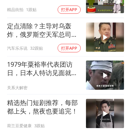
精品街拍
1跟贴
打开APP
定点清除？主导对乌轰
炸，俄罗斯空天军总司令
疑在莫斯科最贵餐厅被炸
汽车乐乐说
32跟贴
打开APP
身亡！
1979年粟裕率代表团访
日，日本人特访见面就喊
首长好
关系大解密
精选热门短剧推荐，每部
都上头，熬夜也要追完！
荷兰豆爱健康
3跟贴