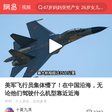
视频
47岁妈妈突然产女 26岁女儿：很震惊
以“新”破局 首发经济点亮城市消费活力
斯诺克中国公开赛8日开杆
日本广岛民众举行游行反对政府行径
A股开盘：民爆、CPO等概念走强
台风白海豚最新路径研判来了
日韩股市高开跳水 SK海力士下挫转跌
00:00
06:40
AI能不能接广告
Play
Ent
full
OpenAI为免费用户升级GPT-5.6 Luna
美军飞行员集体懵了！在中国沿海，无
论他们驾驶什么机型靠近近海
女子利用漏洞0元薅走3000多件家电
声明：个人原创，仅供参考
我国编制完成新版全月地质图
十夏九漓