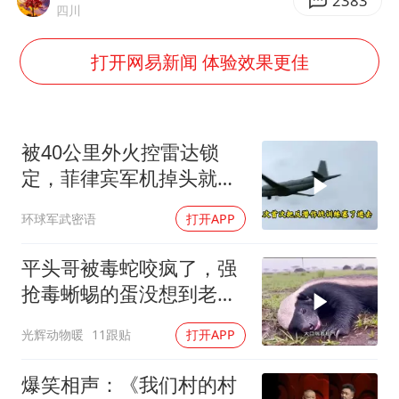
现代版摸金校尉落网查获400多枚古币
2383
四川
毛宁转发梯田音乐会视频海外网友赞叹
打开网易新闻 体验效果更佳
张帅不敌萨巴伦卡无缘多伦多站16强
男子结婚8年发现3个女儿均非亲生
平津战役纪念馆里“话”传承
被40公里外火控雷达锁
深圳地面沉降致车辆损坏系谣言
定，菲律宾军机掉头就
跑，欧盟1500万也救不了
多地要求领导干部带头休假
环球军武密语
打开APP
场
奋进开新局 实干挑大梁
平头哥被毒蛇咬疯了，强
抢毒蜥蜴的蛋没想到老婆
被鬣狗围攻调戏！
光辉动物暖
11跟贴
打开APP
爆笑相声：《我们村的村