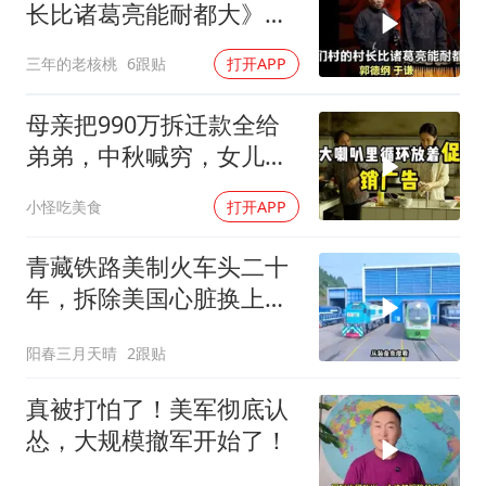
长比诸葛亮能耐都大》郭
德纲 于谦
三年的老核桃
6跟贴
打开APP
母亲把990万拆迁款全给
弟弟，中秋喊穷，女儿笑
怼：你的钱又没给我
小怪吃美食
打开APP
青藏铁路美制火车头二十
年，拆除美国心脏换上绿
色电力
阳春三月天晴
2跟贴
真被打怕了！美军彻底认
怂，大规模撤军开始了！