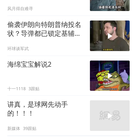
只敬佩一个人！
风月得自难寻
偷袭伊朗向特朗普纳投名
状？导弹都已锁定基辅才
火速道歉，泽连斯基这场
环球谈军武
豪赌到底有多疯？
海绵宝宝解说2
十一1118
3跟贴
讲真，是球网先动手
的！！！
新媒体
39跟贴