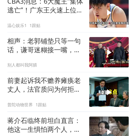
CBA3消息：6大魔王“集体
逃亡”！广东王火速上位，
王牌锋线回归
温心娱乐1
1跟贴
相声：老郭铺垫只等一句
话，谦哥迷糊接一嘴，包
袱瞬间完成升华
别人都叫我阿腈
前妻起诉我不赡养瘫痪老
丈人，法官质问为何拒不
履行赡养义务
普陀动物世界
1跟贴
蒋介石临终前坦白直言：
他这一生惧怕两个人，却