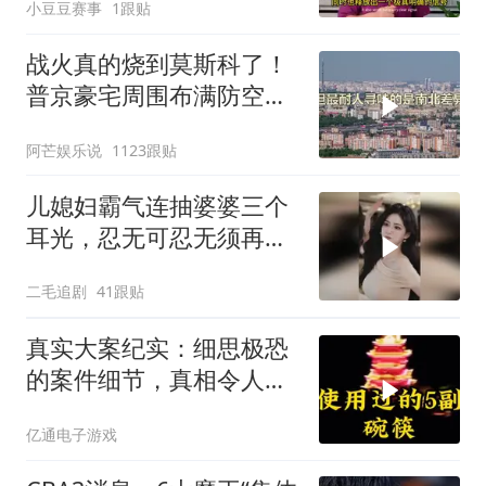
小豆豆赛事
1跟贴
战火真的烧到莫斯科了！
普京豪宅周围布满防空
塔，大战一触即发2
阿芒娱乐说
1123跟贴
儿媳妇霸气连抽婆婆三个
耳光，忍无可忍无须再
忍，太解气了！
二毛追剧
41跟贴
真实大案纪实：细思极恐
的案件细节，真相令人脊
背发凉
亿通电子游戏