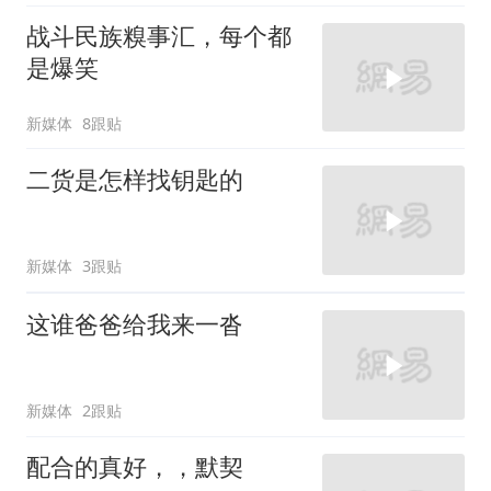
战斗民族糗事汇，每个都
是爆笑
新媒体
8跟贴
二货是怎样找钥匙的
新媒体
3跟贴
这谁爸爸给我来一沓
新媒体
2跟贴
配合的真好，，默契