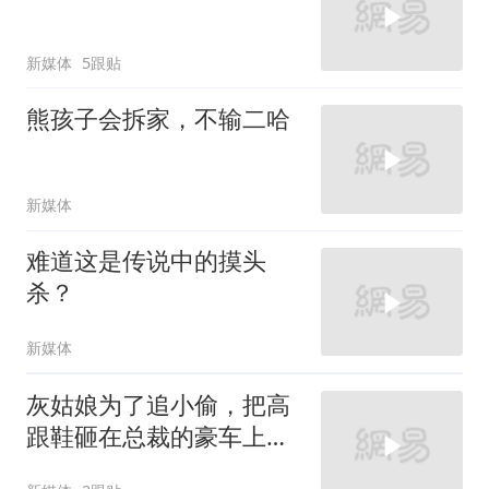
新媒体
5跟贴
熊孩子会拆家，不输二哈
新媒体
难道这是传说中的摸头
杀？
新媒体
灰姑娘为了追小偷，把高
跟鞋砸在总裁的豪车上，
太霸气了