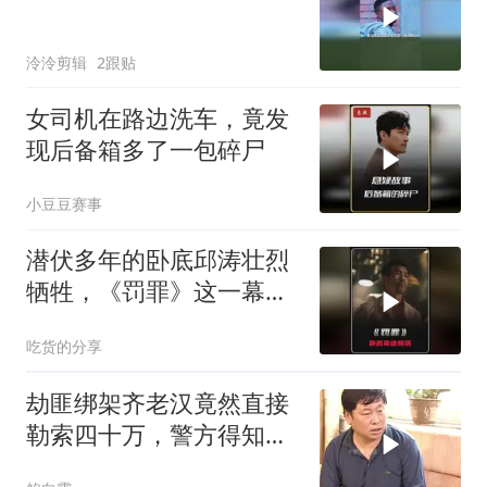
泠泠剪辑
2跟贴
女司机在路边洗车，竟发
现后备箱多了一包碎尸
小豆豆赛事
潜伏多年的卧底邱涛壮烈
牺牲，《罚罪》这一幕看
哭多少人
吃货的分享
劫匪绑架齐老汉竟然直接
勒索四十万，警方得知后
展开秘密调查