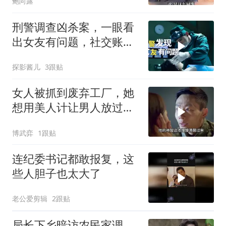
鲍向露
刑警调查凶杀案，一眼看
出女友有问题，社交账号
成破案关键
探影酱儿
3跟贴
女人被抓到废弃工厂，她
想用美人计让男人放过自
己，没想到男人是个奇葩
博武弈
1跟贴
连纪委书记都敢报复，这
些人胆子也太大了
老公爱剪辑
2跟贴
局长下乡暗访农民家调