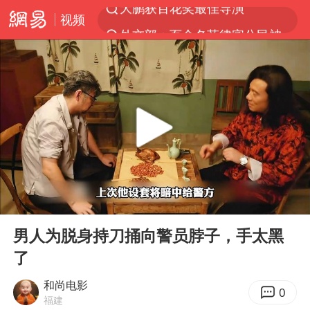
视频
外交部：百余名菲律宾公民被依法处理
7月份居民消费价格指数保持温和上涨
中使馆：重大涉诈逃犯檀某落网
外交部：藏南地区是中国领土
独闯南太行失联女子遗体已找到
哥伦比亚强震已致超20人死亡
台湾不是国家不存在“国格”
00:00
07:17
哥伦比亚发生7.5级地震
Play
Ent
full
男子攒206小时加班调休被拒获赔1.6万
男人为脱身持刀捅向警员脖子，手太黑
了
伊朗最高领袖将任命数名高级指挥官
上海将苏州河水强排至黄浦江
和尚电影
0
福建