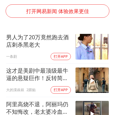
广岛长崎的昨天未必不会是日本的明天
易烊千玺金鸡百花双料影帝
打开网易新闻 体验效果更佳
国内发现多起“Sorry”勒索病毒攻击
高铁双人座被免票儿童挤成3人座
男人为了20万竟然跑去酒
公安部通报：抓获犯罪嫌疑人8200余名
店刺杀黑老大
我国民营企业创新动能持续增强
一条剧
打开APP
“老戏骨”秦焰去世
真理之光，何以能照亮复兴之路？
这才是美剧中最顶级最牛
逼的悬疑巨作！反转简直
太精彩了！
大的漠叔叔
2跟贴
打开APP
阿里高烧不退，阿丽玛仍
不知悔改，老太婆冷血引