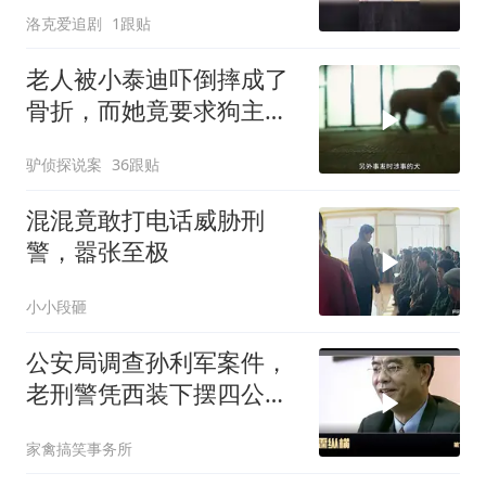
洛克爱追剧
1跟贴
老人被小泰迪吓倒摔成了
骨折，而她竟要求狗主人
赔偿20多万
驴侦探说案
36跟贴
混混竟敢打电话威胁刑
警，嚣张至极
小小段砸
公安局调查孙利军案件，
老刑警凭西装下摆四公分
差距识破藏枪
家禽搞笑事务所