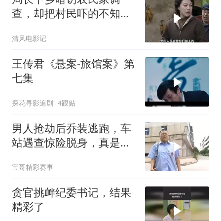
查，却把村民吓的不知所
措
清风电影记
王传君《悬案-旅馆案》第
七集
探花寻影追剧
4跟贴
男人抢劫后乔装逃跑，车
站遇查惊险脱身，真是太
精彩了
宝哥精彩赛事
贪官挑衅纪委书记，结果
精彩了