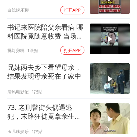
众怒
白浅娱乐聊
打开APP
书记来医院陪父亲看病 哪
料医院竟随意收费 当场告
到法院
挑灯剪辑
1跟贴
打开APP
兄妹两去乡下看望母亲，
结果发现母亲死在了家中
清风电影记
1跟贴
73. 老刑警街头偶遇逃
犯，末路狂徒竟拿亲生儿
子当作人质落网！
玉儿聊娱乐
1跟贴