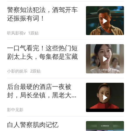
警察知法犯法，酒驾开车
还振振有词！
听风影视v
1跟贴
一口气看完！这些热门短
剧太上头，每集都是宝藏
小影的娱乐
2跟贴
后台最硬的酒店一夜被
封，局长坐镇，黑老大再
厉害都没用
影中见影
白人警察肌肉记忆