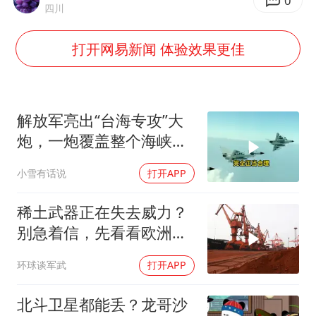
店主称换“青海拉面”招牌后生意更好
0
四川
泰国初中生饮弹自尽前开了26枪
打开网易新闻 体验效果更佳
“准2万亿”之城点名支持三所大学
万岁山接盘烂尾恒大文旅城
张本智和：零封向鹏不意外
解放军亮出“台海专攻”大
习近平心系体育强国建设
炮，一炮覆盖整个海峡，
有人该睡不着了
小雪有话说
打开APP
稀土武器正在失去威力？
别急着信，先看看欧洲军
工现在急成啥样了
环球谈军武
打开APP
北斗卫星都能丢？龙哥沙