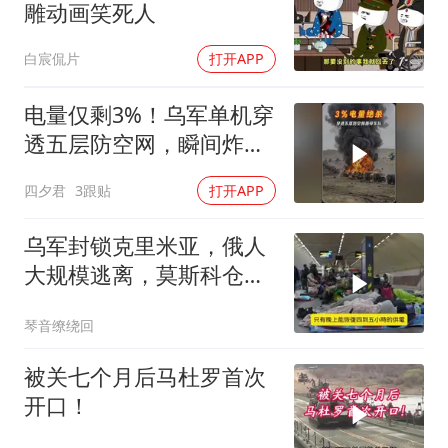
雕动画笑死人
白宸侃片
打开APP
电量仅剩3%！乌军单机穿
透五层防空网，瞬间炸飞
俄军车队
四夕君
3跟贴
打开APP
乌军封锁克里米亚，俄人
大规模逃离，莫斯科仓库
遭袭
琴音缭绕回
被关七个月后马杜罗首次
开口！