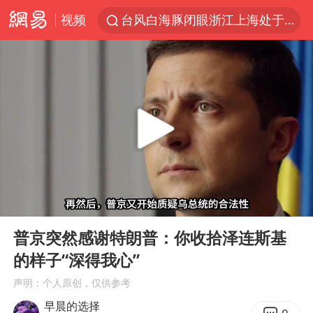
视频
台风白海豚闭眼浙江上海处于危险半圆
香港宏福苑火灾或由烟头引起
网约车司机充电时猝死保险拒赔
中国父女泰国骑摩托车坠崖1死1伤
周末打虎 宋致远被查
白海豚将正面袭击贯穿浙江
浙江台州《告全体市民书》
00:00
08:53
多个明星演唱会取消
Play
Ent
full
四川宜宾市珙县发生3.4级地震
普京突然感谢特朗普：你收拾泽连斯基
的样子“深得我心”
上半年国内居民出游人次34.63亿
声明：个人原创，仅供参考
刘浩存百花奖开幕式红裙起舞
早晨的选择