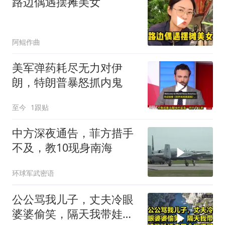
路边偶遇摆摊美女
阿鲲作曲
美军弹药耗尽无力对伊
朗，特朗普暴怒抓内鬼
至今
1跟贴
中方深夜通告，菲方措手
不及，教10现身南海
环球军武密语
公公骂我儿子，丈夫冷眼
婆婆偷笑，隔天我带娃改