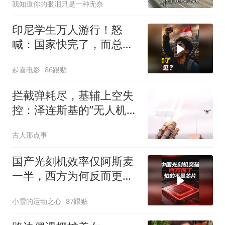
我知道你的眼泪只是一种无奈
印尼学生万人游行！怒
喊：国家快完了，而总统
却装看不见？
起喜电影
86跟贴
拦截弹耗尽，基辅上空失
控：泽连斯基的“无人机神
话”为何突然没人提了
古人那点事
国产光刻机效率仅阿斯麦
一半，西方为何反而更
慌？
小雪的运动之心
87跟贴