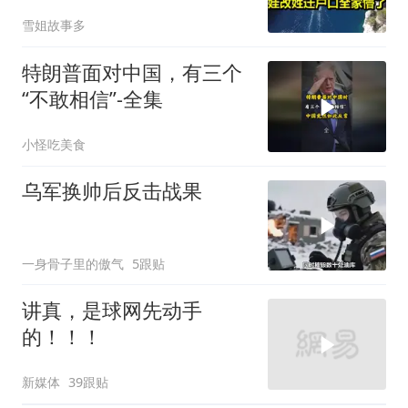
姓迁户口全家懵了！
雪姐故事多
特朗普面对中国，有三个
“不敢相信”-全集
小怪吃美食
乌军换帅后反击战果
一身骨子里的傲气
5跟贴
讲真，是球网先动手
的！！！
新媒体
39跟贴