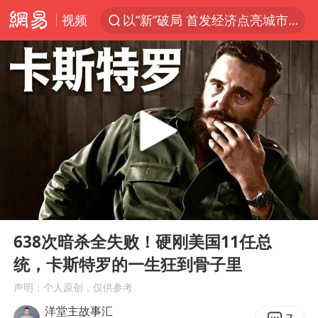
视频
以“新”破局 首发经济点亮城市消费活力
U17国足三战全胜
青海海西州茫崖市发生3.1级地震
我国编制完成新版全月地质图
台风白海豚登陆地点更新
巡查组提问 工作人员偷用手机查答案
看守所辅警收受10万获刑1年
00:00
16:25
多地要求领导干部带头休假
Play
Ent
full
台风白海豚进入48小时警戒线
638次暗杀全失败！硬刚美国11任总
统，卡斯特罗的一生狂到骨子里
宇树科技发行价格150.80元/股
声明：个人原创，仅供参考
外交部发言人就广岛核爆81周年等答记者问
洋堂主故事汇