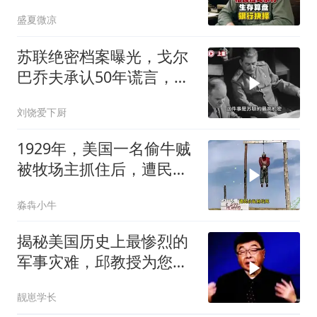
盛夏微凉
苏联绝密档案曝光，戈尔
巴乔夫承认50年谎言，斯
大林骗了全世界
刘饶爱下厨
1929年，美国一名偷牛贼
被牧场主抓住后，遭民众
私刑绞死
淼犇小牛
揭秘美国历史上最惨烈的
军事灾难，邱教授为您详
细解读！来看看
靓崽学长