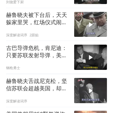
刘饶爱下厨
赫鲁晓夫被下台后，天天
躲家里哭，红场仪式闹出
大乌龙
深度解读词序
2跟贴
古巴导弹危机，肯尼迪：
只要苏联发射导弹，美国
就会采取全面报复
钢枪勇士
赫鲁晓夫舌战尼克松，坚
信苏联会超越美国，却被
亲儿子“打脸”
深度解读词序