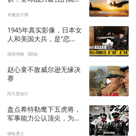
3国！剩下的不值一提
奇趣放大镜
1945年真实影像，日本女
人和美国大兵，是“恋
爱”、是“交易”
雄韬伟略
3跟贴
赵心童不敌威尔逊无缘决
赛
阿天爱旅行
盘点希特勒麾下五虎将，
军事能力公认顶尖，为何
最后还是输了？
钢枪勇士