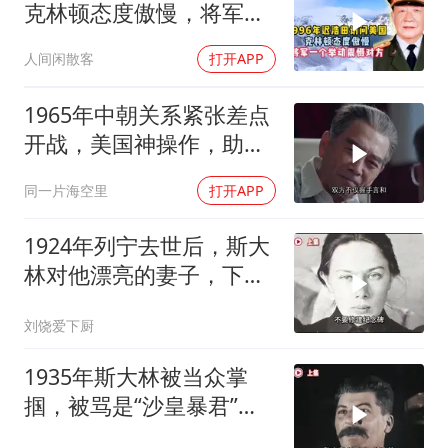
克林顿态度傲慢，将军一
个举动震
人间闲散客
打开APP
1965年中朝关系紧张差点
开战，美国神操作，助两
国化解危机
同一片海空里
打开APP
1924年列宁去世后，斯大
林对他漂亮的妻子，下了
个“残忍”的命令
刘饶爱下厨
1935年斯大林被当众掌
掴，被骂是“沙皇暴君”，
一年后此人秘密消失