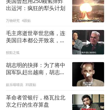
美国曾想用250颗氢弹炸
出运河：疯狂的犁头计划
万物研究
4跟贴
毛主席逝世举世悲痛，连
美国日本都公开致哀，唯
独苏联冷眼旁观？
狡黠之狐
胡志明的抉择：为了将中
国军队赶出越南，胡志明
甘做法国的殖民地
娱乐喵喵说
35跟贴
革命者管银行，格瓦拉北
京之行的生存算盘