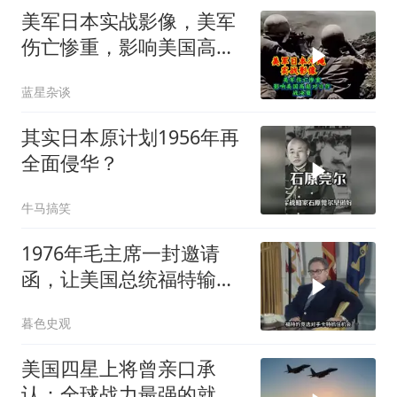
美军日本实战影像，美军
伤亡惨重，影响美国高层
对日作战决策
蓝星杂谈
其实日本原计划1956年再
全面侵华？
牛马搞笑
1976年毛主席一封邀请
函，让美国总统福特输掉
大选
暮色史观
美国四星上将曾亲口承
认：全球战力最强的就这