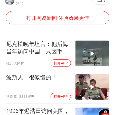
佛得角门将亮相智利俱乐部主场
7
河北
首次证实！“胶球”存在
打开网易新闻 体验效果更佳
民警发现救助的拾荒老人是逃犯
中方回应是否在太平洋海底开采稀土
27岁女子成组织卖淫集团主犯被通缉
尼克松晚年坦言：他后悔
法国将禁止“未经同意的电话营销”
当年访问中国，只因毛主
席识破了他的计谋
奋进开新局 实干挑大梁
孔孔说体育
打开APP
波斯人，很傲慢的！
秋别离
3393跟贴
打开APP
1996年迟浩田访问美国，