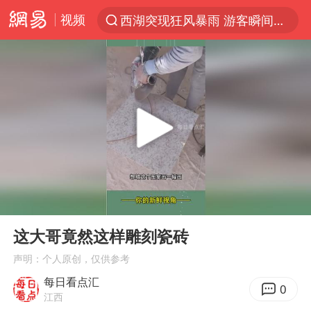
视频
西湖突现狂风暴雨 游客瞬间被浇透
解锁各地夏日限定体验
男童模仿奥特曼从高处跳下致骨折
富婆带资进组给自己硬加60多场吻戏
黄金创今年来最大单周涨幅
名创优品一次性内裤 颜面尽失
视频丨中国东方电气集团原党组副书记、董事宋致远被查
00:00
01:20
金饰克价一夜涨回1300元
Play
Ent
full
梁家辉：到内地拍戏不是北上是回归
这大哥竟然这样雕刻瓷砖
白海豚将正面袭击贯穿浙江
声明：个人原创，仅供参考
每日看点汇
酒店回应车内过夜被收150元
0
江西