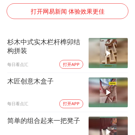
牛津大学一纸声明甩不了锅
打开网易新闻 体验效果更佳
网传《披荆斩棘2026》名单
女主硬加吻戏短剧已下架
“六爷”挂一颗出场
杉木中式实木栏杆榫卯结
香港宏福苑火灾或由烟头引起
构拼装
浙江台州《告全体市民书》
每日看点汇
打开APP
《给阿嬷的情书》售后来了
木匠创意木盒子
人民的健康、体质、幸福一脉相承
每日看点汇
打开APP
简单的组合起来一把凳子