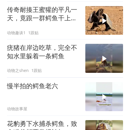
传奇耐揍王蜜獾的平凡一
天，竟跟一群鳄鱼干上
了，结局却出乎意料
动物趣谈1
1跟贴
疣猪在岸边吃草，完全不
知水里躲着一条鳄鱼
动物之shen
1跟贴
慢半拍的鳄鱼老六
动物故事屋
花豹勇下水捕杀鳄鱼，致