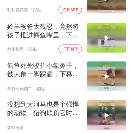
狗想跑也晚了
利利爱搞笑
1跟贴
打开APP
羚羊爸爸太残忍，竟然将
孩子推进鳄鱼嘴里，下一
幕根本不敢相信
欢乐翻天
1跟贴
打开APP
鳄鱼死死咬住小象鼻子，
被大象一脚踩扁，下幕鳄
鱼后悔也晚了
荒野动物圈子
1跟贴
没想到大河马也是个强悍
的动物，猎狗欺负它时，
还会聪明送给鳄鱼
森野纪录