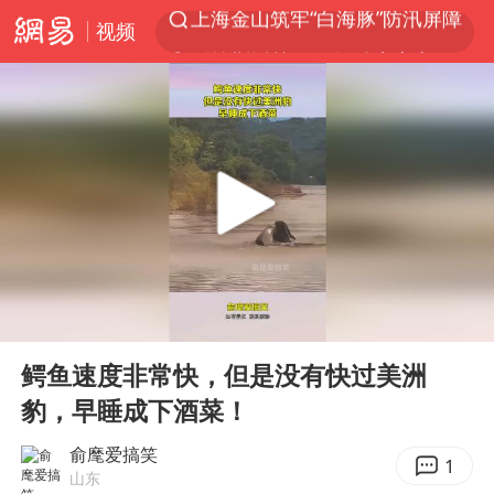
视频
《披荆斩棘2026》阵容官宣
夏日经济乘热而上 消费市场向新而行
白海豚对华东华北影响会大于巴威
于东来回应胖东来近25年老店年底关闭
以拒绝“和平委员会”的加沙和平计划
浙江省甬江发生2026年第1号洪水
独闯南太行的失联女生最后轨迹已确认
00:00
00:13
美将每月供乌爱国者拦截导弹
Play
Ent
full
全球最大级别运输船通过长江大桥
鳄鱼速度非常快，但是没有快过美洲
豹，早睡成下酒菜！
央视新主播李秋莹母校发文祝贺
俞麾爱搞笑
上门女婿出轨女邻居多年被判重婚罪
1
山东