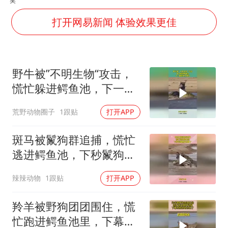
国足U17与阿森纳决赛取消 并列冠军
打开网易新闻 体验效果更佳
香港刷新1884年以来最高气温纪录
上海全力守护市民“菜篮子”
暑期研学游升温 在旅途中增长知识
野牛被”不明生物“攻击，
猫咪过火把节被抹成黑猫
慌忙躲进鳄鱼池，下一幕
宝妈给四胞胎取名平安喜乐
根本不敢信
荒野动物圈子
1跟贴
打开APP
BLG经理辟谣Bin离队
总书记点赞的非遗苗绣焕发新生机
斑马被鬣狗群追捕，慌忙
逃进鳄鱼池，下秒鬣狗想
跑也晚了
辣辣动物
1跟贴
打开APP
羚羊被野狗团团围住，慌
忙跑进鳄鱼池里，下幕野