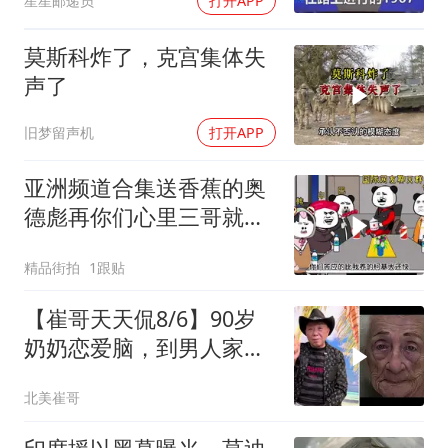
星星邮递员
打开APP
莫斯科炸了，克宫集体失
声了
旧梦留声机
打开APP
亚洲频道合集送香蕉的奥
德彪再你们心里三哥就是
这种人吗
精品街拍
1跟贴
【崔哥天天侃8/6】90岁
奶奶恋爱脑，到男人家索
吻求爱
北美崔哥