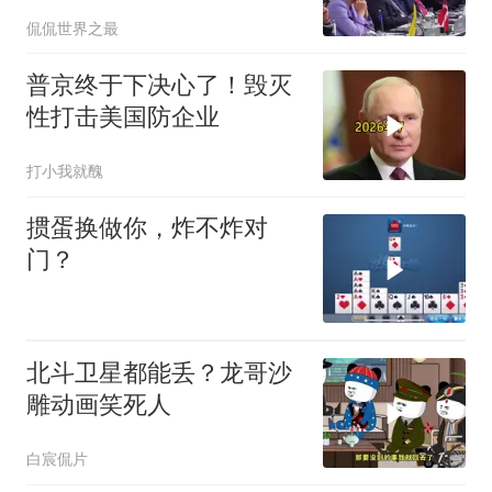
点引爆两场战争的“连环
侃侃世界之最
雷”
普京终于下决心了！毁灭
性打击美国防企业
打小我就醜
掼蛋换做你，炸不炸对
门？
北斗卫星都能丢？龙哥沙
雕动画笑死人
白宸侃片