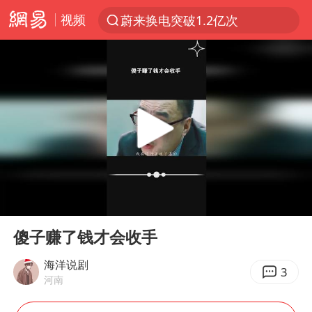
视频
蔚来换电突破1.2亿次
夜幕落下 运动上场
台风白海豚体型变大近似13个浙江面积
泸溪河：桃酥吃出金属牙冠视频不实
美国将对多晶硅衍生品加征15%关税
泰交通部副部长回应中国人遭歧视手势
泰国校园枪击案死亡人数升至7人
00:00
00:29
俄称欧洲若想和平解决冲突应停止援乌
Play
Ent
full
改名后的“青海拉面”店
傻子赚了钱才会收手
段绚竞因公牺牲 年仅44岁
海洋说剧
3
河南
1岁宝宝碰坏纸巾盒 宝妈被索赔924元