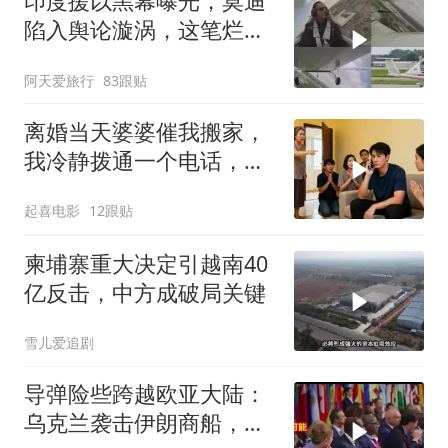
印度援以黑幕曝光，莫迪
陷入舆论漩涡，这笔烂账
如何收场
阿天爱旅行
83跟贴
离婚当天婆婆催我搬家，
我冷静拨通一个电话，全
家跪求我别走
起喜电影
12跟贴
柬埔寨重大决定引越南40
亿反击，中方成破局关键
雪儿爱追剧
导弹险些跨越欧亚大陆：
乌克兰袭击伊朗商船，差