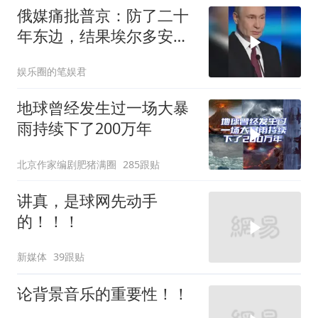
俄媒痛批普京：防了二十
年东边，结果埃尔多安把
后院抄了
娱乐圈的笔娱君
地球曾经发生过一场大暴
雨持续下了200万年
北京作家编剧肥猪满圈
285跟贴
讲真，是球网先动手
的！！！
新媒体
39跟贴
论背景音乐的重要性！！