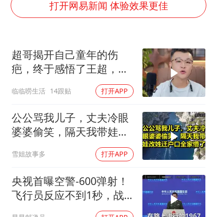
女子开一天一夜空调后二氧化碳中毒
打开网易新闻 体验效果更佳
97岁英国奶奶飞上天再破吉尼斯纪录
70多岁父亲独自坐车到上海看望女儿
超哥揭开自己童年的伤
“空调24小时开着更省电”不实
疤，终于感悟了王超，他
“不建议大家买深色蛋糕”
决定接妈妈回来养老
临临唠生活
14跟贴
打开APP
985博士后被曝在妻子孕期出轨后续
公司“上四休三”但要降薪1000元
公公骂我儿子，丈夫冷眼
如何把百年大党建设得更加坚强有力？
婆婆偷笑，隔天我带娃改
姓迁户口全家懵了！
雪姐故事多
打开APP
央视首曝空警-600弹射！
飞行员反应不到1秒，战
友牺牲无人退缩！