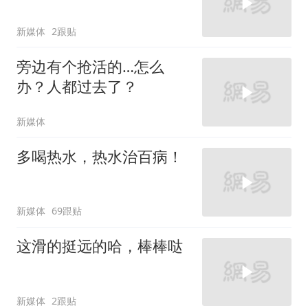
新媒体
2跟贴
旁边有个抢活的…怎么
办？人都过去了？
新媒体
多喝热水，热水治百病！
新媒体
69跟贴
这滑的挺远的哈，棒棒哒
新媒体
2跟贴