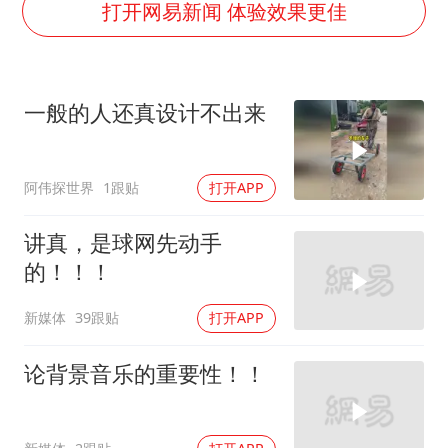
国防部：中国军队坚决反制任何闹海挑衅图谋
打开网易新闻 体验效果更佳
台湾海峡南口北上船舶实施交通管制
方程豹钛9新车申报
一般的人还真设计不出来
瑞众保险员工爆料公司违规行为
向鹏0-3不敌张本智和
阿伟探世界
1跟贴
打开APP
命案逃犯躲进深山21年活得像野人
Meta重新支棱起来了吗
讲真，是球网先动手
东方之约 相约未来
的！！！
新媒体
39跟贴
打开APP
论背景音乐的重要性！！