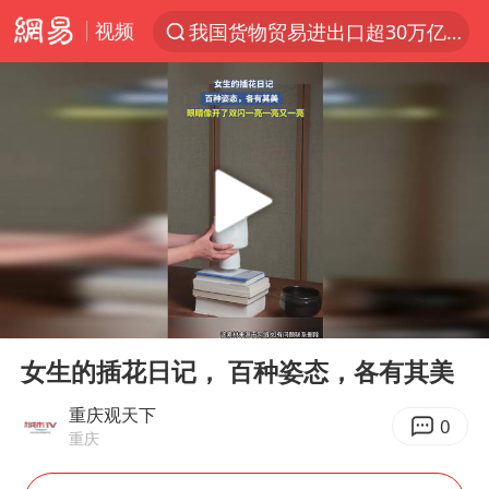
视频
我国货物贸易进出口超30万亿元
上半年我国机械工业经济运行稳中有进
官方通报教师招聘笔试前13名被淘汰
河南撤回“领导带薪错峰休假”通知
泰国枪击案凶手先杀祖父母后行凶
A股三大股指收涨
台风“白海豚”体型变大！环流面积接近13个浙江那么大
00:00
00:20
宇树科技中一签需缴款7.54万元
Play
Ent
full
泰国校园枪击案死亡人数升至7人
女生的插花日记， 百种姿态，各有其美
四川宜宾市高县发生4.9级地震
重庆观天下
0
重庆
“立秋的第一杯奶茶”又爆单了