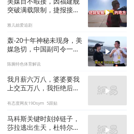
美媒目不暇接，因福建舰
突破满载限制，捷报接连
而来
雅儿姐爱追剧
轰-20十年神秘未现身，美
媒急切，中国副司令一句
话平息质疑
陈腕特色体育解说
我月薪六万八，婆婆要我
上交五万八，我拒绝后她
换了门锁，12天后我决意
有态度网友19Dsym
5跟贴
离婚
马科斯关键时刻掉链子，
莎拉逃出生天，杜特尔特