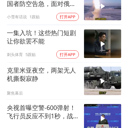
国者防空告急，面对俄朝
联手，泽连斯基到底有多
小雪有话说
1跟贴
打开APP
绝望？
一集入坑！这些热门短剧
让你欲罢不能
刺头体育
5跟贴
打开APP
克里米亚夜空，两架无人
机撕裂寂静
聚焦幕后
央视首曝空警-600弹射！
飞行员反应不到1秒，战
友牺牲无人退缩！