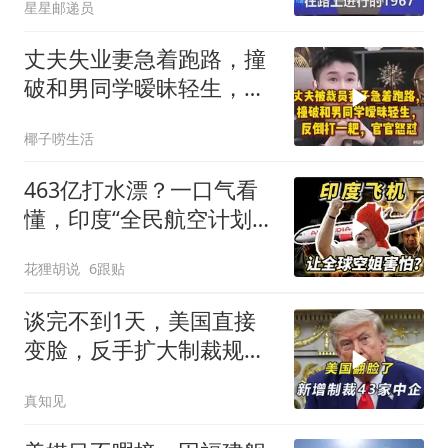
星星邮递员
丈夫失业妻急着跑路，撞
破和男同学暧昧轻生，反
倒打一耙官官怒怼
椰子唠生活
463亿打水漂？一口气看
懂，印度“全民航空计划”
翻车史！
花狸胡说
6跟贴
谈完不到1天，美国直接
变脸，反手扩大制裁规
模，43家中企遭殃
真知见