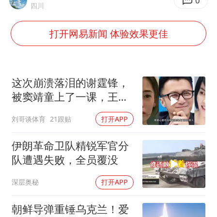
泰国一女公务员妆容引争议 本人回应
0
四川
郑国霖回应去景区上班被保安拦下
打开网易新闻 体验效果更佳
感觉全东北都在等7号
首次证实！“胶球”存在
80后女柜员逆袭成4200亿银行副行长
这次崩溃落泪的谢霆锋，
多地要求领导干部带头休假
被窦靖童上了一课，王菲
的沉默早有预兆
奋进开新局 实干挑大梁
刘哥谈体育
21跟贴
打开APP
伊朗革命卫队精锐军官分
队遭遇失败，全员覆没
深层奥秘
打开APP
朝鲜导弹重锤乌克兰！爱