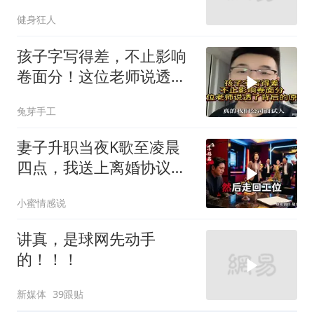
家族稳了
健身狂人
孩子字写得差，不止影响
卷面分！这位老师说透了
背后的原因
兔芽手工
妻子升职当夜K歌至凌晨
四点，我送上离婚协议果
盘，隔天她拦在公司门
小蜜情感说
口：我们谈谈
讲真，是球网先动手
的！！！
新媒体
39跟贴