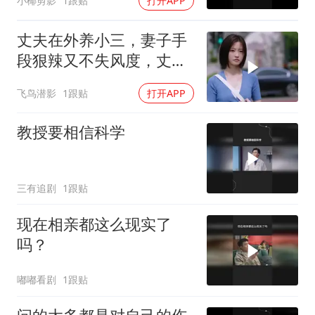
小椰剪影
1跟贴
打开APP
丈夫在外养小三，妻子手
段狠辣又不失风度，丈夫
腿软
飞鸟潜影
1跟贴
打开APP
教授要相信科学
三有追剧
1跟贴
现在相亲都这么现实了
吗？
嘟嘟看剧
1跟贴