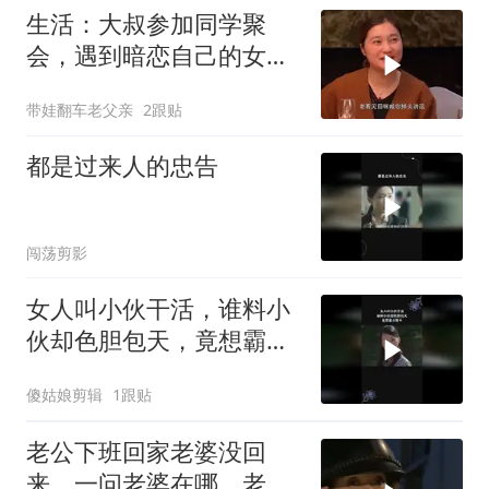
生活：大叔参加同学聚
会，遇到暗恋自己的女同
学，酩酊大醉
带娃翻车老父亲
2跟贴
都是过来人的忠告
闯荡剪影
女人叫小伙干活，谁料小
伙却色胆包天，竟想霸占
嫂子
傻姑娘剪辑
1跟贴
老公下班回家老婆没回
来，一问老婆在哪，老公