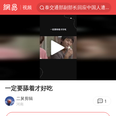
视频
泰交通部副部长回应中国人遭歧视手势
改名后的“青海拉面”店
段绚竞因公牺牲 年仅44岁
1岁宝宝碰坏纸巾盒 宝妈被索赔924元
女子开一天一夜空调后二氧化碳中毒
男子结婚8年3个女儿均非亲生
“空调24小时开着更省电”不实
00:00
00:19
“不建议大家买深色蛋糕”
Play
Ent
full
台风白海豚逼近 暴雨大暴雨来袭
一定要舔着才好吃
男子杀人后逃进深山21年活得像野人
二舅剪辑
1
河南
985博士后被曝在妻子孕期出轨后续