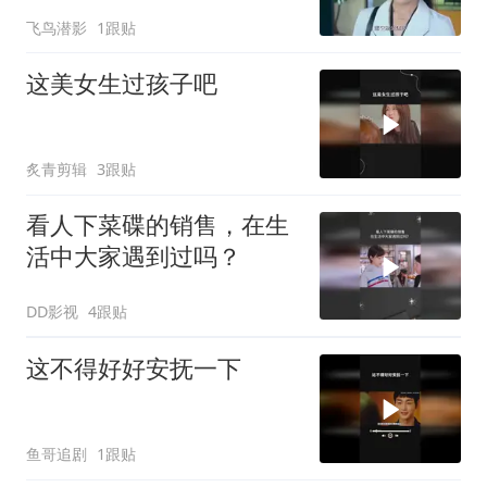
殊位置
飞鸟潜影
1跟贴
这美女生过孩子吧
炙青剪辑
3跟贴
看人下菜碟的销售，在生
活中大家遇到过吗？
DD影视
4跟贴
这不得好好安抚一下
鱼哥追剧
1跟贴