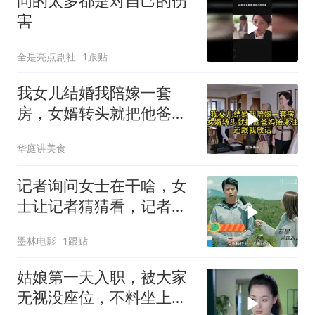
问的太多都是对自己的伤
害
全是亮点剧社
1跟贴
我女儿结婚我陪嫁一套
房，女婿转头就把他爸妈
接来住，还跟我放话
华庭讲美食
记者询问女士在干啥，女
士让记者猜猜看，记者直
言是来拉粑粑
墨林电影
1跟贴
姑娘第一天入职，被大家
无视没座位，不料坐上特