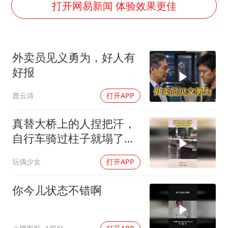
公司“上四休三”但要降薪1000元
打开网易新闻 体验效果更佳
OpenAI为免费用户升级GPT-5.6 Luna
47岁妈妈突然产女 26岁女儿：很震惊
外卖员见义勇为，好人有
97岁英国奶奶飞上天再破吉尼斯纪录
好报
“中国蔬菜之乡”最高温达41.8℃
鹿云清
打开APP
如何把百年大党建设得更加坚强有力？
真替大桥上的人捏把汗，
自行车骑过柱子就塌了，
竟然连钢筋都没有
玩偶少女
打开APP
你今儿状态不错啊