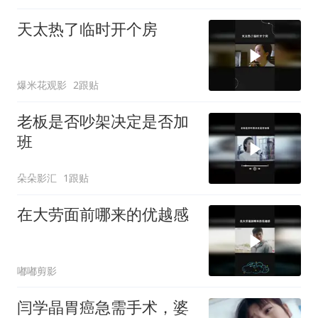
天太热了临时开个房
爆米花观影
2跟贴
老板是否吵架决定是否加
班
朵朵影汇
1跟贴
在大劳面前哪来的优越感
嘟嘟剪影
闫学晶胃癌急需手术，婆