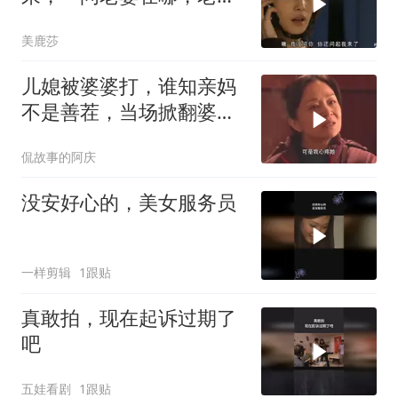
惊呆了
美鹿莎
儿媳被婆婆打，谁知亲妈
不是善茬，当场掀翻婆家
人的年夜饭
侃故事的阿庆
没安好心的，美女服务员
一样剪辑
1跟贴
真敢拍，现在起诉过期了
吧
五娃看剧
1跟贴