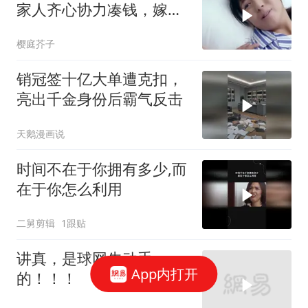
家人齐心协力凑钱，嫁对
人了啊
樱庭芥子
销冠签十亿大单遭克扣，
亮出千金身份后霸气反击
天鹅漫画说
时间不在于你拥有多少,而
在于你怎么利用
二舅剪辑
1跟贴
讲真，是球网先动手
App内打开
的！！！