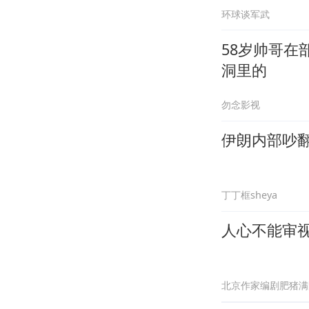
环球谈军武
58岁帅哥
洞里的
勿念影视
伊朗内部吵
丁丁框sheya
人心不能审
北京作家编剧肥猪满