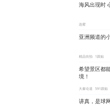
海风出现时 
连蜜
亚洲频道的
精品街拍
1跟贴
希望景区都
境！
大秦论道
591跟贴
讲真，是球