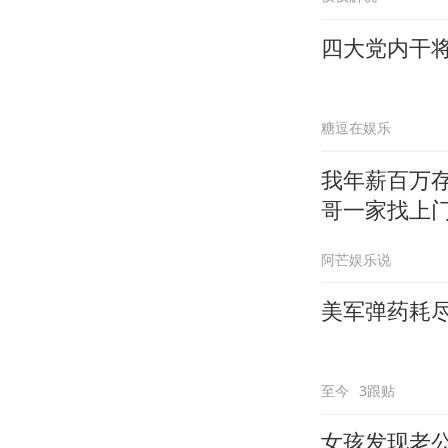
四大党内干将
糖逗在娱乐
我年薪百万存
哥一家找上
阿芒娱乐说
美军弹药耗
至今
3跟贴
女孩发现老