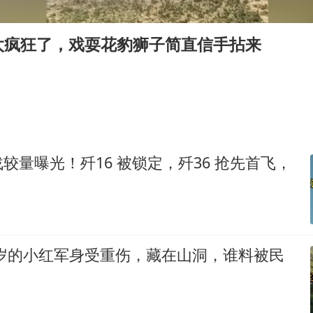
酒店花洒现排泄物住客索赔遭拒
杭州全市有序停课
太疯狂了，戏耍花豹狮子简直信手拈来
36岁男演员成景区NPC后人气爆棚
全民健身事业高质量发展
台当局重金为“台独”织“皇帝新衣”
几元成本的AI广告导致千万市值蒸发
较量曝光！歼16 被锁定，歼36 抢先首飞，
老挝国会主席赛宋蓬逝世
乐享全民健身 共筑健康中国
18岁的小红军身受重伤，藏在山洞，谁料被民