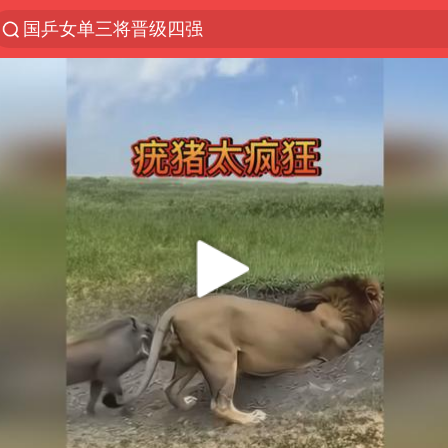
国乒女单三将晋级四强
光影经济撬动暑期消费新蓝海
马克·艾伦退出斯诺克中国公开赛
微信又有新功能，你可以“撤回”你的撤回了！
新疆优化调整景区内自驾服务费
上四休三，但降薪1000元，你接受吗？
情侣平潭拍日出坠崖1死1伤
夏日经济乘“热”而上 消费市场向“新”而行
白海豚将正面袭击贯穿浙江
酒店回应车内过夜被收150元
黄金牛市回来了吗