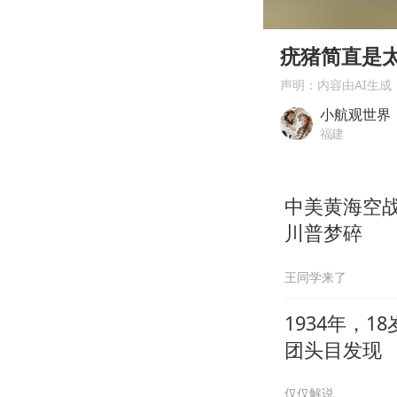
00:00
Play
疣猪简直是
声明：内容由AI生成
小航观世界
福建
中美黄海空战
川普梦碎
王同学来了
1934年，
团头目发现
仅仅解说