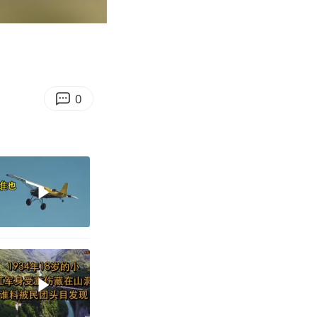
01:06
Enter
fullscreen
0