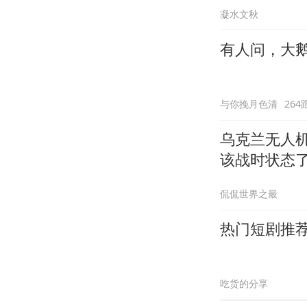
凝水文秋
有人问，大
与你挽月色清
264
乌克兰无人
该战时状态
侃侃世界之最
热门短剧推
吃货的分享