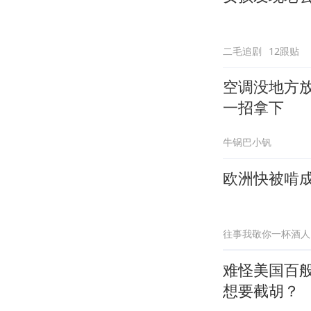
二毛追剧
12跟贴
空调没地方
一招拿下
牛锅巴小钒
欧洲快被啃
往事我敬你一杯酒人
难怪美国百
想要截胡？