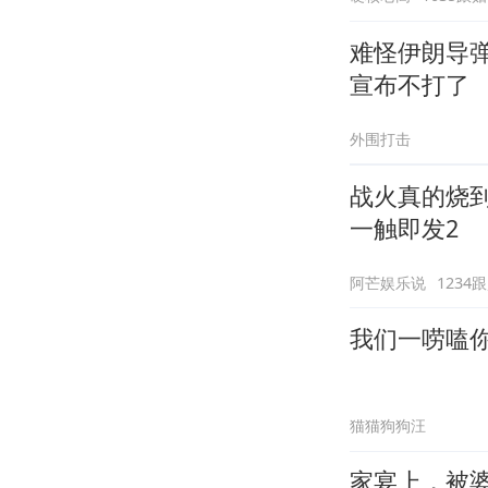
难怪伊朗导
宣布不打了
外围打击
战火真的烧
一触即发2
阿芒娱乐说
1234
我们一唠嗑
猫猫狗狗汪
家宴上，被