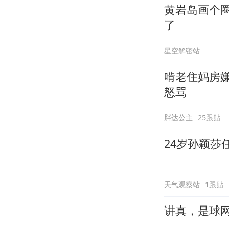
黄岩岛画个
了
星空解密站
啃老住妈房
怒骂
胖达公主
25跟贴
24岁孙颖莎
天气观察站
1跟贴
讲真，是球