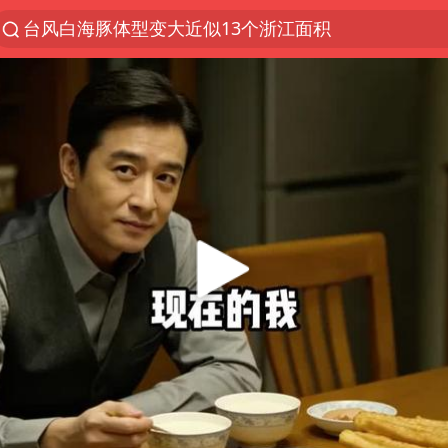
台风白海豚体型变大近似13个浙江面积
夜幕落下 运动上场
泰交通部副部长回应中国人遭歧视手势
改名后的“青海拉面”店
段绚竞因公牺牲 年仅44岁
1岁宝宝碰坏纸巾盒 宝妈被索赔924元
女子开一天一夜空调后二氧化碳中毒
男子结婚8年3个女儿均非亲生
“空调24小时开着更省电”不实
“不建议大家买深色蛋糕”
台风白海豚逼近 暴雨大暴雨来袭