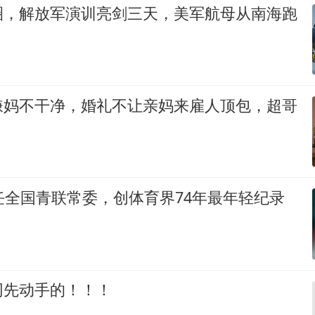
圈，解放军演训亮剑三天，美军航母从南海跑
嫌妈不干净，婚礼不让亲妈来雇人顶包，超哥
任全国青联常委，创体育界74年最年轻纪录
网先动手的！！！