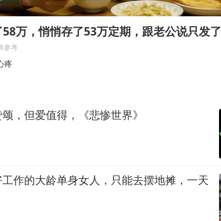
男子杀人后逃进深山21年活得像野人
985博士后被曝在妻子孕期出轨后续
58万，悄悄存了53万定期，跟老公说只发了
公司“上四休三”但要降薪1000元
供参考
OpenAI为免费用户升级GPT-5.6 Luna
心疼
47岁妈妈突然产女 26岁女儿：很震惊
97岁英国奶奶飞上天再破吉尼斯纪录
赞颂，但爱值得，《悲惨世界》
“中国蔬菜之乡”最高温达41.8℃
如何把百年大党建设得更加坚强有力？
好工作的大龄单身女人，只能去摆地摊，一天