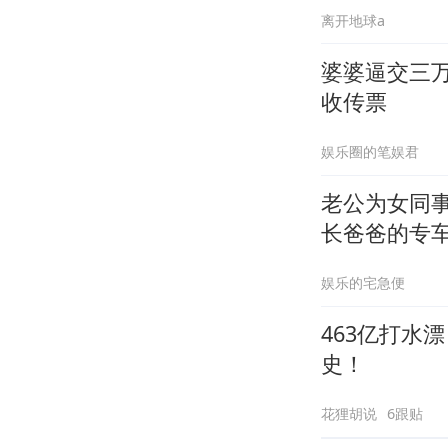
离开地球a
婆婆逼交三
收传票
娱乐圈的笔娱君
老公为女同
长爸爸的专
娱乐的宅急便
463亿打水
史！
花狸胡说
6跟贴