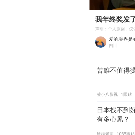
00:00
Play
我年终奖发了
声明：个人原创，仅
爱的境界是
四川
苦难不值得
莹小八影视
1跟贴
日本找不到
有多心累？
硬核老高
1035跟贴