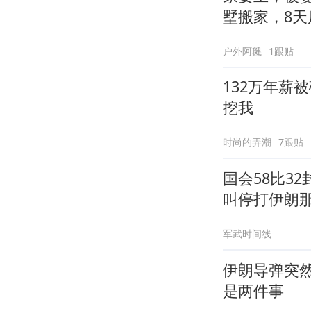
墅搬家，8天
户外阿毽
1跟贴
132万年薪
挖我
时尚的弄潮
7跟贴
国会58比3
叫停打伊朗
军武时间线
伊朗导弹突然
是两件事