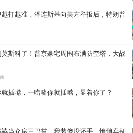
弹越打越准，泽连斯基向美方举报后，特朗普
到莫斯科了！普京豪宅周围布满防空塔，大战
跟贴
你就插嘴，一唠嗑你就插嘴，显着你了？
婆婆当众扇三巴掌，我装傻没还手，悄悄卖别