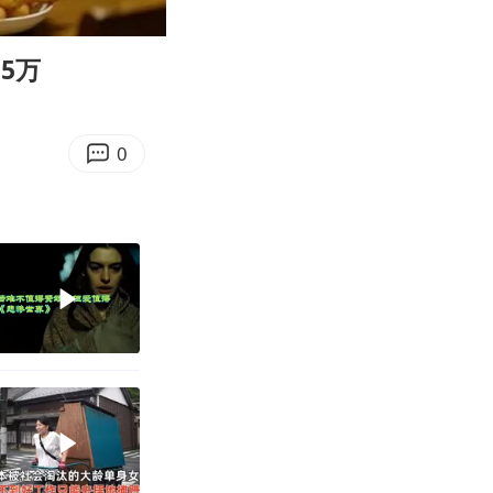
14:54
Enter
fullscreen
5万
0