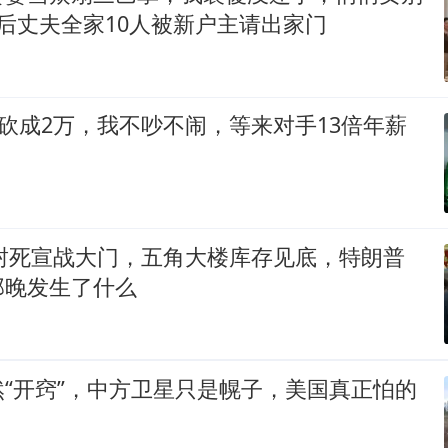
后丈夫全家10人被新户主请出家门
被砍成2万，我不吵不闹，等来对手13倍年薪
2封死宣战大门，五角大楼库存见底，特朗普
那晚发生了什么
“开窍”，中方卫星只是幌子，美国真正怕的