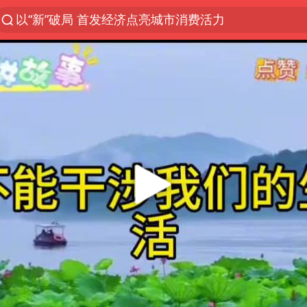
以“新”破局 首发经济点亮城市消费活力
Meta被判支付5.67亿美元
U17国足三战全胜
47岁妈妈突然产女 26岁女儿：很震惊
台风白海豚逼近 暴雨大暴雨来袭
阿根廷足协发文力挺因凡蒂诺
21楼高空抛物嫌疑人被拘留
A股开盘：民爆、CPO等概念走强
日本广岛民众举行游行反对政府行径
日韩股市高开跳水 SK海力士下挫转跌
台风白海豚最新路径研判来了