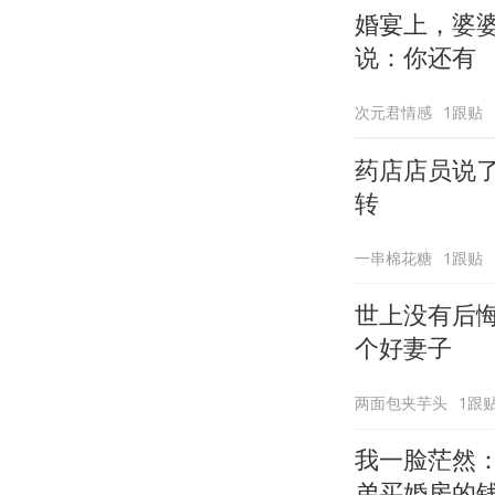
婚宴上，婆
说：你还有
次元君情感
1跟贴
药店店员说
转
一串棉花糖
1跟贴
世上没有后
个好妻子
两面包夹芋头
1跟
我一脸茫然
弟买婚房的