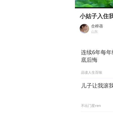
00:00
Play
小姑子入住
仝梓蓓
山东
连续6年每
底后悔
品读人生百味
儿子让我滚
不出门星ren