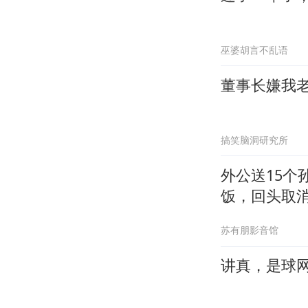
巫婆胡言不乱语
董事长嫌我
搞笑脑洞研究所
外公送15
饭，回头取
苏有朋影音馆
讲真，是球