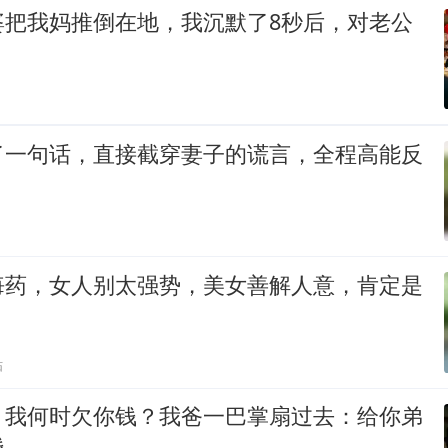
婆把我妈推倒在地，我沉默了8秒后，对老公
了一句话，直接截穿妻子的谎言，全程高能反
悔药，女人别太强势，美女善解人意，肯定是
贴
：我何时欠你钱？我爸一巴掌扇过去：给你弟
钱