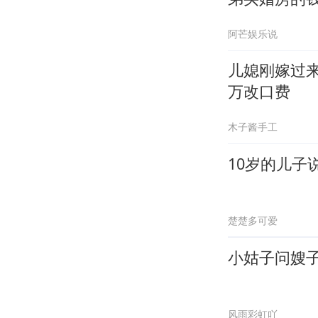
阿芒娱乐说
儿媳刚嫁过
万改口费
木子酱手工
10岁的儿子
楚楚多可爱
小姑子问嫂
风雨彩虹吖