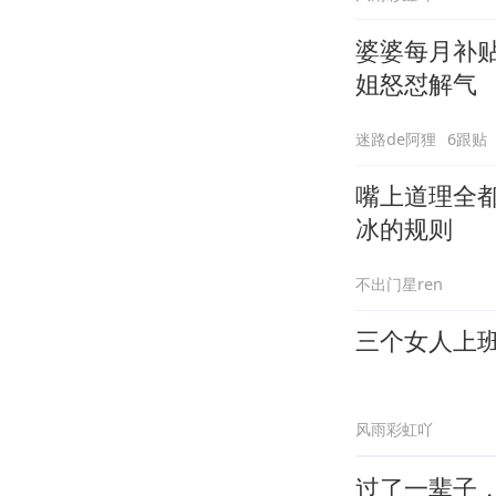
婆婆每月补
姐怒怼解气
迷路de阿狸
6跟贴
嘴上道理全
冰的规则
不出门星ren
三个女人上
风雨彩虹吖
过了一辈子