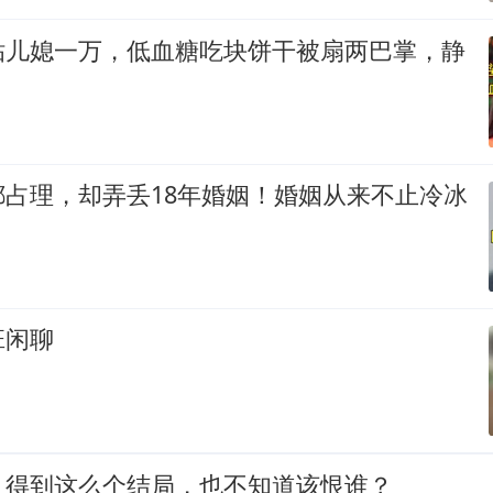
贴儿媳一万，低血糖吃块饼干被扇两巴掌，静
都占理，却弄丢18年婚姻！婚姻从来不止冷冰
班闲聊
，得到这么个结局，也不知道该恨谁？