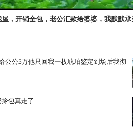
OpenAI为免费用户升级GPT-5.6 Luna
我国编制完成新版全月地质图
我屋，开销全包，老公汇款给婆婆，我默默承
现代版摸金校尉落网查获400多枚古币
毛宁转发梯田音乐会视频海外网友赞叹
男子结婚8年发现3个女儿均非亲生
深圳地面沉降致车辆损坏系谣言
年给公公5万他只回我一枚琥珀鉴定到场后我彻
奋进开新局 实干挑大梁
我拎包真走了