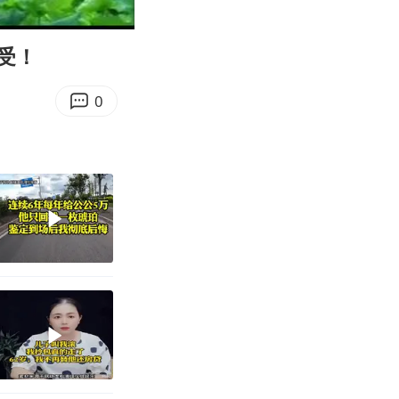
16:57
Enter
fullscreen
受！
0