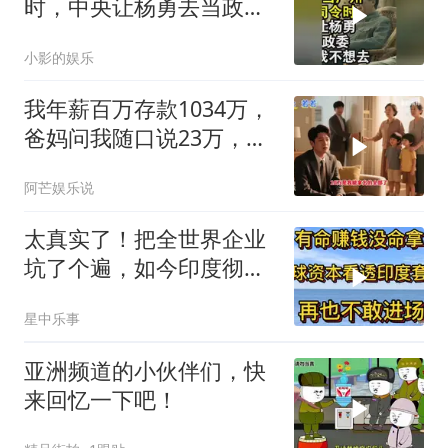
时，中央让杨勇去当政
委，杨勇说：我不想去
小影的娱乐
我年薪百万存款1034万，
爸妈问我随口说23万，结
果哥哥一家找上门
阿芒娱乐说
太真实了！把全世界企业
坑了个遍，如今印度彻底
无人问津
星中乐事
亚洲频道的小伙伴们，快
来回忆一下吧！