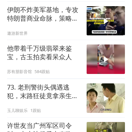
伊朗不炸美军基地，专攻
特朗普商业命脉，策略高
明
遨游新世界
他带着千万级翡翠来鉴
宝，古玉拍卖看呆众人
苏有朋影音馆
584跟贴
73. 老刑警街头偶遇逃
犯，末路狂徒竟拿亲生儿
子当作人质落网！
玉儿聊娱乐
1跟贴
许世友当广州军区司令