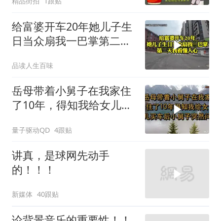
精品街拍
1跟贴
给富婆开车20年她儿子生
日当众扇我一巴掌第二天
我看懂人心
品读人生百味
岳母带着小舅子在我家住
了10年，得知我给女儿买
车后，小舅子突
量子驱动QD
4跟贴
讲真，是球网先动手
的！！！
新媒体
40跟贴
论背景音乐的重要性！！