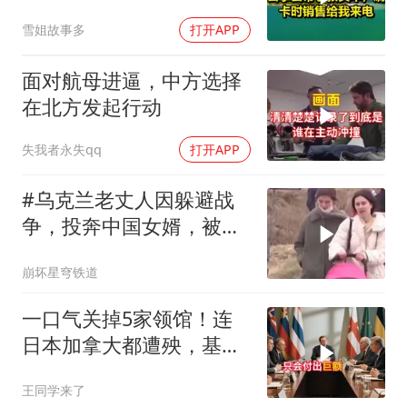
销售给我来电！
雪姐故事多
打开APP
面对航母进逼，中方选择
在北方发起行动
失我者永失qq
打开APP
#乌克兰老丈人因躲避战
争，投奔中国女婿，被眼
前城市繁荣震惊
崩坏星穹铁道
一口气关掉5家领馆！连
日本加拿大都遭殃，基辛
格临终遗言真应验了
王同学来了