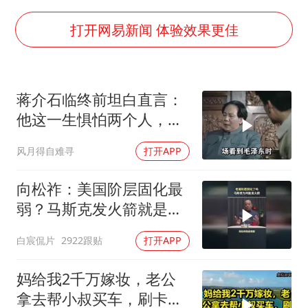
几元成本的AI广告导致千万市值蒸发
茅台部分直营店飞天茅台提价
打开网易新闻 体验效果更佳
酒店回应车内过夜被收150元
杭州全市有序停课
蒋介石临终前坦白直言：
商场现钱学森巨幅海报 负责人回应
他这一生惧怕两个人，却
乐享全民健身 共筑健康中国
只敬佩一个人！
风月得自难寻
打开APP
向松祚：美国阶层固化最
弱？马斯克发火箭就是答
案！
白宸侃片
2922跟贴
打开APP
妈给我2千万嫁妆，老公
拿去帮小叔买车，刷卡时