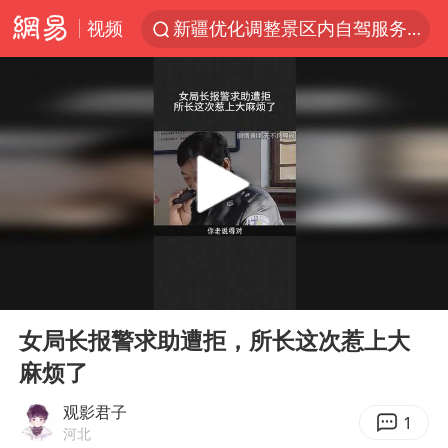
视频
新疆优化调整景区内自驾服务费
浙江上海等地有大雨或暴雨
黄金牛市回来了吗
沙巴土签协议 中东变天了吗
情侣平潭拍日出坠崖1死1伤
上四休三，但降薪1000元，你接受吗？
西湖突现狂风暴雨 游客瞬间被浇透
00:00
06:55
台当局重金为“台独”织“皇帝新衣”
Play
Ent
full
白海豚将正面袭击贯穿浙江
女局长报警求助遭拒，所长这次惹上大
麻烦了
《欢迎来龙餐馆》口碑
微信又有新功能，你可以“撤回”你的撤回了！
观影君子
1
河北