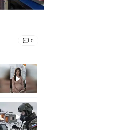
04:58
Enter
fullscreen
0