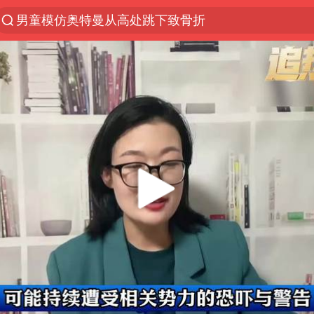
男童模仿奥特曼从高处跳下致骨折
峰哥 汪海林
河南潜逃10日重大刑案嫌疑人落网
西湖突现狂风暴雨 游客瞬间被浇透
金饰克价一夜涨回1300元
视频丨中国东方电气集团原党组副书记、董事宋致远
梁家辉：到内地拍戏不是北上是回归
白海豚将正面袭击贯穿浙江
酒店回应车内过夜被收150元
牛津大学一纸声明甩不了锅
香港宏福苑火灾或由烟头引起