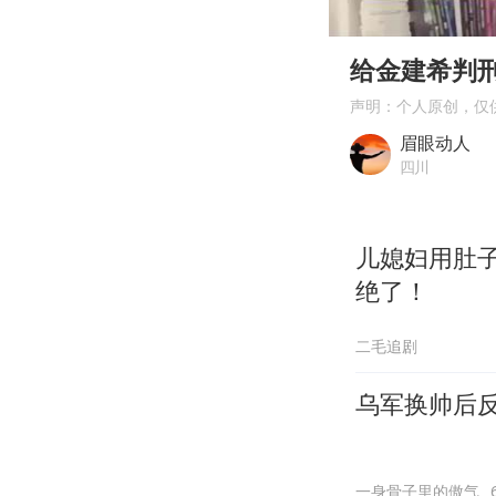
00:00
Play
给金建希判
声明：个人原创，仅
眉眼动人
四川
儿媳妇用肚
绝了！
二毛追剧
乌军换帅后
一身骨子里的傲气