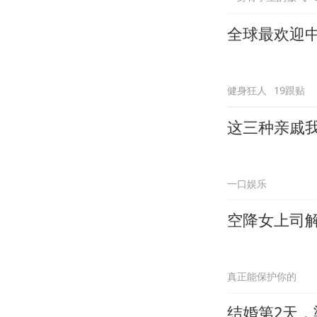
全球最欢迎
健身狂人
19跟贴
这三种亲戚
一口娱乐
空降女上司
真正能保护你的
结婚第2天