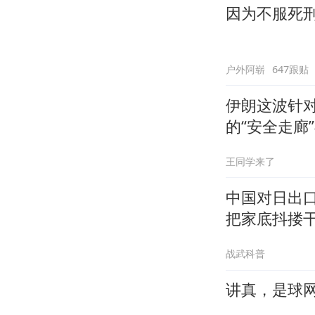
因为不服死
户外阿崭
647跟贴
伊朗这波针
的“安全走廊
王同学来了
中国对日出
把家底抖搂
战武科普
讲真，是球