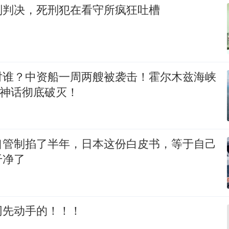
刑判决，死刑犯在看守所疯狂吐槽
对谁？中资船一周两艘被袭击！霍尔木兹海峡
”神话彻底破灭！
口管制掐了半年，日本这份白皮书，等于自己
干净了
网先动手的！！！