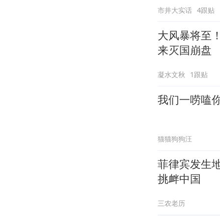
市井大实话
4跟贴
大风暴将至
来灭国崩盘
凝水文秋
1跟贴
我们一唠嗑
猫猫狗狗汪
菲律宾发生
挑衅中国
三农老历