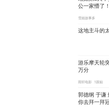
公一家懵了
雪姐故事多
这地主斗的太
游乐摩天轮
万分
雨轩电影
1跟贴
郭德纲 于谦
你去拜一拜