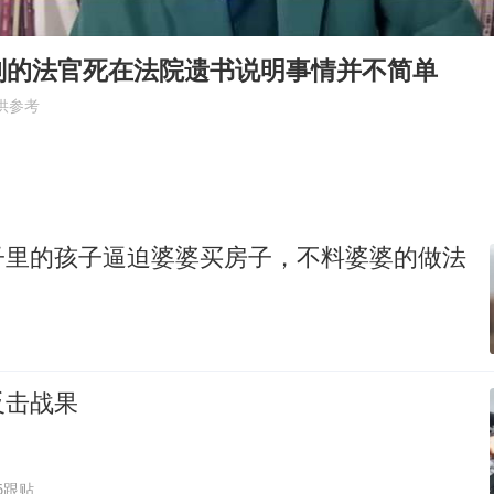
浙江台州《告全体市民书》
西贝创始人贾国龙押注鲜羊赛道
刑的法官死在法院遗书说明事情并不简单
“不怕六爷挂得多 就怕六爷挂一颗”
供参考
董璇小酒窝朵朵为佟丽娅庆生
36岁男演员成景区NPC后人气爆棚
人民的健康、体质、幸福一脉相承
子里的孩子逼迫婆婆买房子，不料婆婆的做法
反击战果
6跟贴