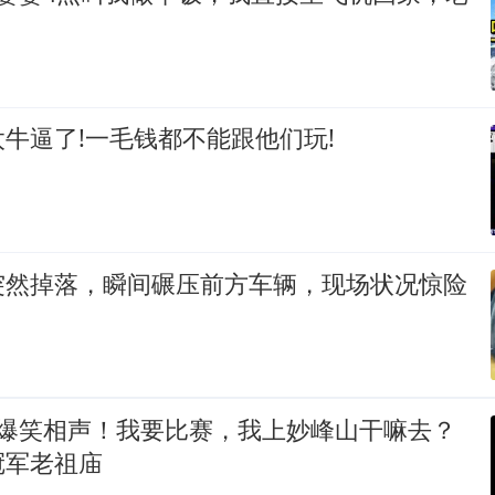
！
牛逼了!一毛钱都不能跟他们玩!
突然掉落，瞬间碾压前方车辆，现场状况惊险
 爆笑相声！我要比赛，我上妙峰山干嘛去？
冠军老祖庙