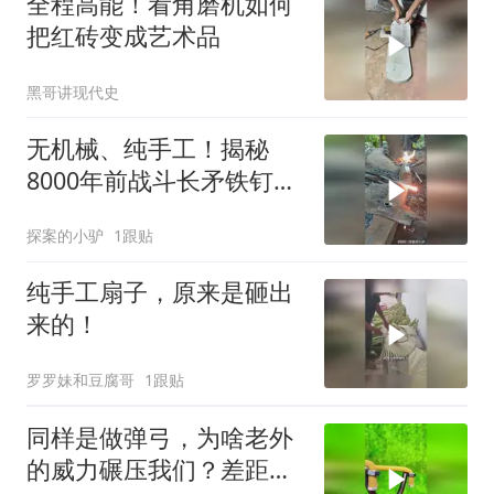
全程高能！看角磨机如何
把红砖变成艺术品
黑哥讲现代史
无机械、纯手工！揭秘
8000年前战斗长矛铁钉的
诞生之谜
探案的小驴
1跟贴
纯手工扇子，原来是砸出
来的！
罗罗妹和豆腐哥
1跟贴
同样是做弹弓，为啥老外
的威力碾压我们？差距一