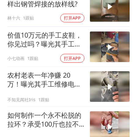
样出钢管焊接的放样线?
林十六
1跟贴
打开APP
价值10万元的手工皮鞋，
你见过吗？曝光其手工制
作的复杂过程！
小七动画
1跟贴
打开APP
农村老表一年净赚 20
万！曝光其手工维修电极
板的罕见技术！
不知见闻社Iris
1跟贴
如何制作一个永不松脱的
拉环？承受100斤也拉不
断啊！