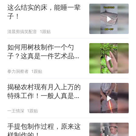
这么结实的床，能睡一辈
子！
清晨剪搞笑配音
1跟贴
如何用树枝制作一个勺
子？这真是一件艺术品
啊！
拳力洞察者
1跟贴
揭秘农村现有月入上万的
特殊工作！一般人真是干
不下来啊！
一王情深
1跟贴
手提包制作过程，原来这
样制作的！