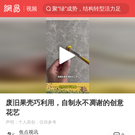
视频
聚“绿”成势，结构转型活力足
维持强台风级！白海豚直奔华东沿海
印度暴发金迪普拉病毒
41岁女子为鼓励女儿考上985研究生
80后女柜员获聘4200亿银行副行长
陕西潼关强降雨引发土崖滑坡1人失联
陕西柞水县突发泥石流致1死2失联
00:00
00:26
24小时不关空调 电费反而更低？
Play
Ent
full
“梅姨”已是老年人 死刑或适用受限
废旧果壳巧利用，自制永不凋谢的创意
花艺
“事业单位招聘不是人情买卖”
声明：个人原创，仅供参考
美国退回1000亿美元关税
焦点视讯