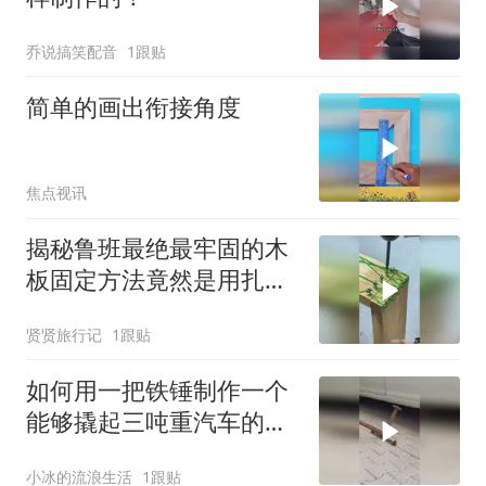
乔说搞笑配音
1跟贴
简单的画出衔接角度
焦点视讯
揭秘鲁班最绝最牢固的木
板固定方法竟然是用扎带
固定！
贤贤旅行记
1跟贴
如何用一把铁锤制作一个
能够撬起三吨重汽车的千
斤顶？
小冰的流浪生活
1跟贴