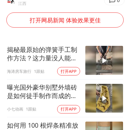
你常吃的兰州拉面要改名了
0
江西
河南试行周五下午弹性离岗
打开网易新闻 体验效果更佳
南大数院院长疑辞职信里写不想干了
小伙靠AI减肥 45天瘦40斤进了ICU
李亚鹏向地铁吐血女孩捐99999元
揭秘最原始的弹簧手工制
新华社权威快报|我国编制完成新版全月地质图
作方法？这力量没人能做
到吧？
中国经济展现强大韧性和活力
海涛房车旅行
1跟贴
打开APP
曝光国外豪华别墅外墙砖
是如何徒手制作而成的的
巧妙方法！
小七动画
1跟贴
打开APP
如何用 100 根焊条精准放