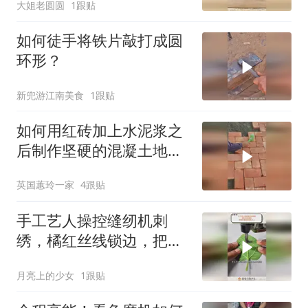
大姐老圆圆
1跟贴
如何徒手将铁片敲打成圆
环形？
新兜游江南美食
1跟贴
如何用红砖加上水泥浆之
后制作坚硬的混凝土地
面？太省钱啦！
英国蕙玲一家
4跟贴
手工艺人操控缝纫机刺
绣，橘红丝线锁边，把绿
叶定格在白布之上！
月亮上的少女
1跟贴