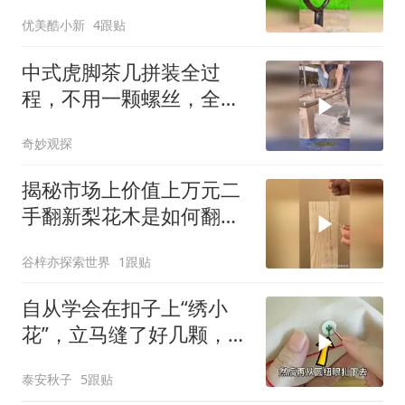
眼看懂
优美酷小新
4跟贴
中式虎脚茶几拼装全过
程，不用一颗螺丝，全靠
传统榫卯
奇妙观探
揭秘市场上价值上万元二
手翻新梨花木是如何翻新
出来的巧妙方法？
谷梓亦探索世界
1跟贴
自从学会在扣子上“绣小
花”，立马缝了好几颗，实
在太好看了
泰安秋子
5跟贴