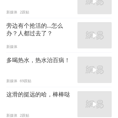
新媒体
2跟贴
旁边有个抢活的…怎么
办？人都过去了？
新媒体
多喝热水，热水治百病！
新媒体
69跟贴
这滑的挺远的哈，棒棒哒
新媒体
2跟贴