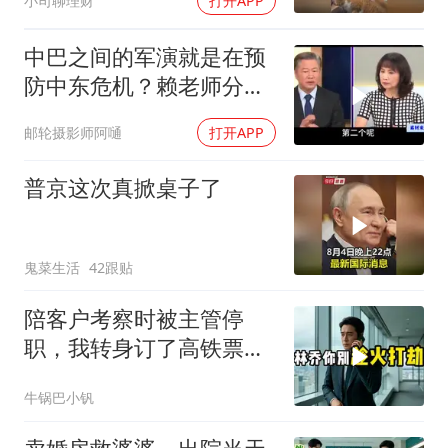
小司聊理财
打开APP
中巴之间的军演就是在预
防中东危机？赖老师分析
解放军比美军厉害
邮轮摄影师阿嗵
打开APP
普京这次真掀桌子了
鬼菜生活
42跟贴
陪客户考察时被主管停
职，我转身订了高铁票。
2小时后总监急疯了：12
牛锅巴小钒
亿合同没你根本签不了