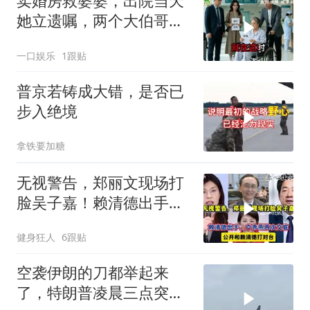
卖婚房救婆婆，出院当天
她立遗嘱，两个大伯哥傻
眼
一口娱乐
1跟贴
普京若铸成大错，是否已
步入绝境
拿铁要加糖
无视警告，郑丽文现场打
脸吴子嘉！赖清德出手，
卢秀燕再次交底
健身狂人
6跟贴
空袭伊朗的刀都举起来
了，特朗普凌晨三点突然