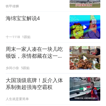
喊停
铁甲雄狮
海绵宝宝解说4
十一1118
1跟贴
周末一家人凑在一块儿吃
顿饭，亲情都藏在这一饭
一菜里
乡间小徐
5跟贴
大国顶级底牌！反介入体
系制衡超强海空霸权
人生就是要简单