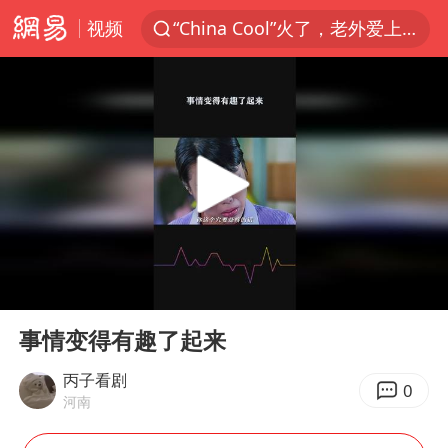
视频
“China Cool”火了，老外爱上中国避暑游
香港宏福苑火灾或由烟头引起
浙江台州《告全体市民书》
以媒：穆杰塔巴被紧急送医情况危急
多所高校取消艺考
云南一地村民过火把节意外灼伤16人
张本智和：零封向鹏不意外
00:00
00:46
泰国初中生饮弹自尽前开了26枪
Play
Ent
full
22岁女生独闯南太行失联12天
事情变得有趣了起来
用AI造出新病毒意味着什么
丙子看剧
0
河南
今年第二强台风将带来多大影响