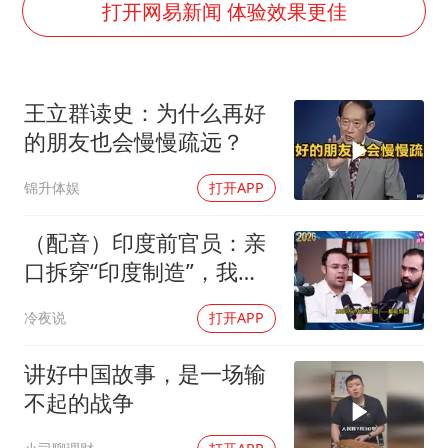
上半年国内居民出游人次34.63亿
打开网易新闻 体验效果更佳
浙江最强风雨时段已锁定
梁文锋为什么投王兴兴
王立群读史：为什么再好
万岁山接盘烂尾恒大文旅城
的朋友也会慢慢疏远？
刘伟任延安市委常委、市纪委书记
锦升体娱
打开APP
多所幼师院校开设养老专业
习近平心系体育强国建设
（配音）印度前官员：亲
口拆穿“印度制造”，我们
只有组装能力，算不上真
冷夜说
打开APP
正的工业制造
讲好中国故事，是一场输
不起的战争