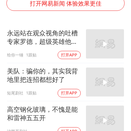
以军士兵把枪口对准中国记者
打开网易新闻 体验效果更佳
方桃子代言广告视频已下架
白海豚在海上打了个结
永远站在观众视角的吐槽
构建更高水平的全民健身公共服务体系
专家罗德，超级英雄他都
调侃了个遍
给你一锤
1跟贴
打开APP
美队：骗你的，其实我背
地里把连招都想好了
短尾剧社
1跟贴
打开APP
高空钢化玻璃，不愧是能
和雷神五五开