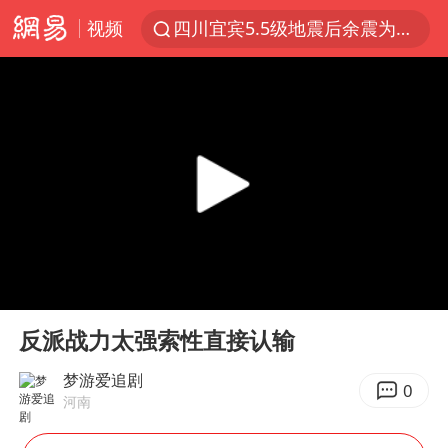
视频
2026年7月份居民消费价格同比上涨0.5%
伯克希尔净买入约200亿美元股票
“伊斯兰版北约”出现
武契奇会见泽连斯基有何意图
上海中心城区暴雨预警由橙变红
台铃电动车仅骑一年就断电趴窝
白海豚5次眼壁置换
00:00
00:53
浙江海域将现5到8米巨浪到狂浪
Play
Ent
full
反派战力太强索性直接认输
曝美下令调查弹药库存信息遭泄露事件
上海大部迎大暴雨
梦游爱追剧
0
河南
日本连续发生两次地震