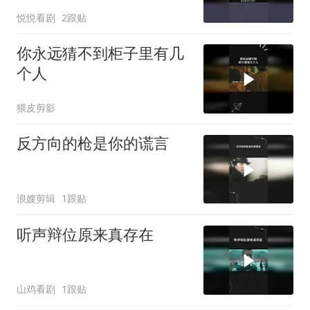
悦悦看剧
2跟贴
你永远猜不到柜子里有几
个人
猥皮剪影
反方向的枪是你的谎言
浪嫂剪辑
1跟贴
听声辩位原来真存在
山鸡看剧
1跟贴