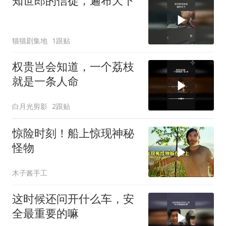
知世郎的信徒，遍布天下
猫猫剧集地
1跟贴
权贵岂会知道，一个荔枝
就是一条人命
白月光剪影
2跟贴
惊险时刻！船上惊现神秘
怪物
木子酱手工
这时候还问开什么车，安
全最重要的嘛