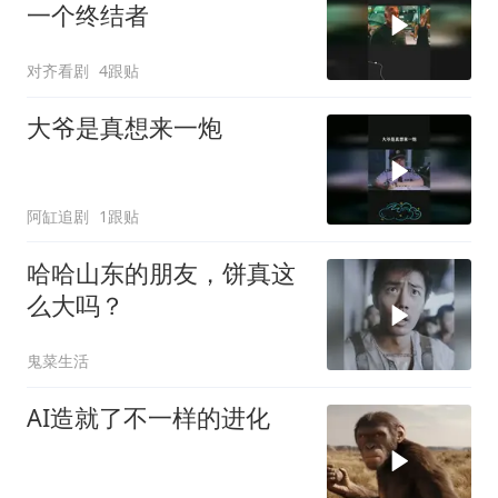
一个终结者
对齐看剧
4跟贴
大爷是真想来一炮
阿缸追剧
1跟贴
哈哈山东的朋友，饼真这
么大吗？
鬼菜生活
AI造就了不一样的进化