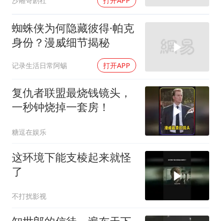
沙雕哥剧社
打开APP
蜘蛛侠为何隐藏彼得·帕克
身份？漫威细节揭秘
记录生活日常阿蜴
打开APP
复仇者联盟最烧钱镜头，
一秒钟烧掉一套房！
糖逗在娱乐
这环境下能支棱起来就怪
了
不打扰影视