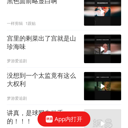
黑色面前略显白啊
一样剪辑
1跟贴
宫里的剩菜出了宫就是山
珍海味
梦游爱追剧
没想到一个太监竟有这么
大权利
梦游爱追剧
讲真，是球网先动手
App内打开
的！！！