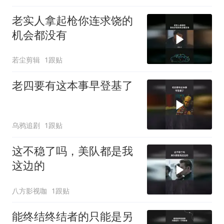
老实人拿起枪你连求饶的
机会都没有
若尘剪辑
1跟贴
老四要有这本事早登基了
乌鸦追剧
1跟贴
这不稳了吗，美队都是我
这边的
八方影视咖
1跟贴
能终结终结者的只能是另