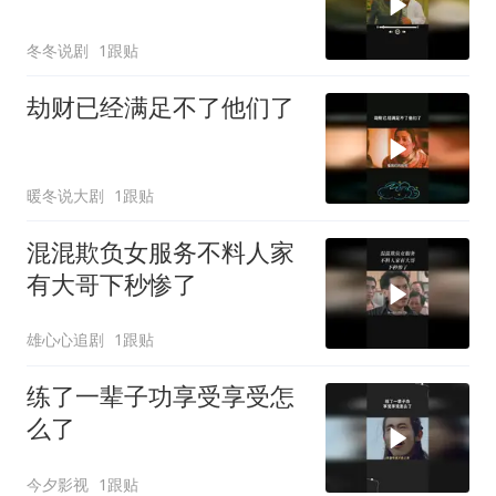
冬冬说剧
1跟贴
劫财已经满足不了他们了
暖冬说大剧
1跟贴
混混欺负女服务不料人家
有大哥下秒惨了
雄心心追剧
1跟贴
练了一辈子功享受享受怎
么了
今夕影视
1跟贴