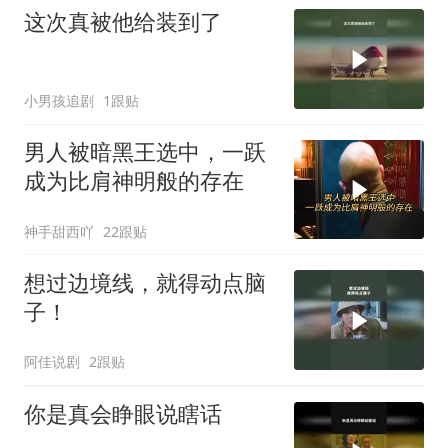
这次真被他给装到了
小男孩追剧
1跟贴
男人被暗黑王选中，一跃
成为比肩神明般的存在
神手甜西吖
22跟贴
想过边境线，就得动点脑
子！
阿佳说剧
2跟贴
你是真会睁眼说瞎话