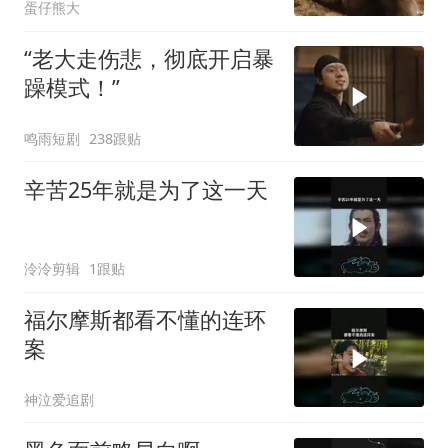
蛋仔熊大
“老大走伤悲，彻底开启暴
躁模式！”
鸣雨短剧
238跟贴
辛苦25年就是为了这一天
泠泠剪辑
1跟贴
福尔摩斯都看不懂的连环
案
神泣爱追剧