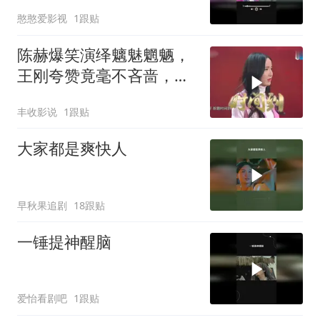
憨憨爱影视
1跟贴
陈赫爆笑演绎魑魅魍魉，
王刚夸赞竟毫不吝啬，足
见陈赫机智聪明
丰收影说
1跟贴
大家都是爽快人
早秋果追剧
18跟贴
一锤提神醒脑
爱怡看剧吧
1跟贴