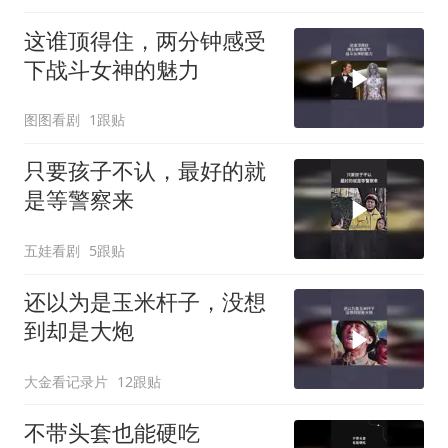
这谁顶得住，两分钟感受
下战斗女神的魅力
图图看剧
1跟贴
只要孩子不认，最好的就
是等警察来
五娃看剧
5跟贴
还以为是玉米杆子，没想
到却是大炮
大金看记录片
12跟贴
不带头套也能硬吃