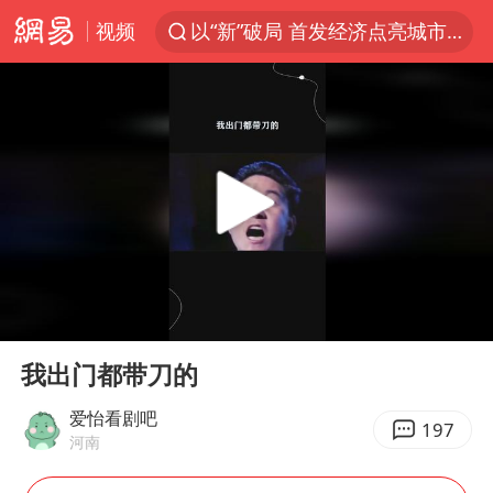
视频
台风白海豚影响中国已成定局
中方回应是否开采太平洋海底稀土资源
外交部发言人就广岛核爆81周年等答记者问
昆明石林火把节
台风白海豚即将进入48小时警戒线
我国编制完成新版全月地质图
胡塞武装袭扰红海航运行动升级
00:00
00:19
郑国霖回应去景区上班被保安拦下
Play
Ent
full
我出门都带刀的
80后女柜员逆袭成4200亿银行副行长
爱怡看剧吧
感觉全东北都在等7号
197
河南
扎哈罗娃批广岛市长不提美国原子弹