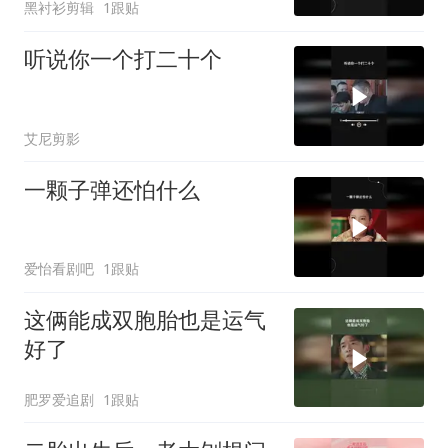
黑衬衫剪辑
1跟贴
听说你一个打二十个
艾尼剪影
一颗子弹还怕什么
爱怡看剧吧
1跟贴
这俩能成双胞胎也是运气
好了
肥罗爱追剧
1跟贴