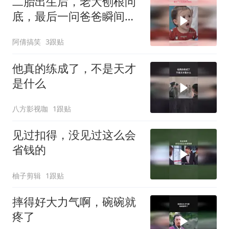
二胎出生后，老大刨根问
底，最后一问爸爸瞬间脸
红
阿倩搞笑
3跟贴
他真的练成了，不是天才
是什么
八方影视咖
1跟贴
见过扣得，没见过这么会
省钱的
柚子剪辑
1跟贴
摔得好大力气啊，碗碗就
疼了