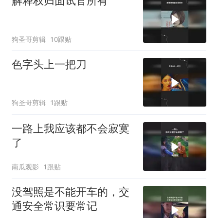
解释权归面试官所有
狗圣哥剪辑
10跟贴
色字头上一把刀
狗圣哥剪辑
1跟贴
一路上我应该都不会寂寞
了
南瓜观影
1跟贴
没驾照是不能开车的，交
通安全常识要常记