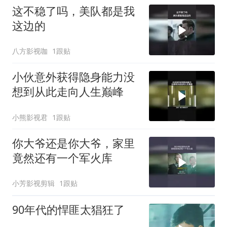
这不稳了吗，美队都是我
这边的
八方影视咖
1跟贴
小伙意外获得隐身能力没
想到从此走向人生巅峰
小熊影视君
1跟贴
你大爷还是你大爷，家里
竟然还有一个军火库
小芳影视剪辑
1跟贴
90年代的悍匪太猖狂了