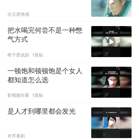
次元君情感
把水喝完何尝不是一种憋
气方式
橙子爱说剧
1跟贴
一顿饱和顿顿饱是个女人
都知道怎么选
影视随你看
1跟贴
是人才到哪里都会发光
对齐看剧