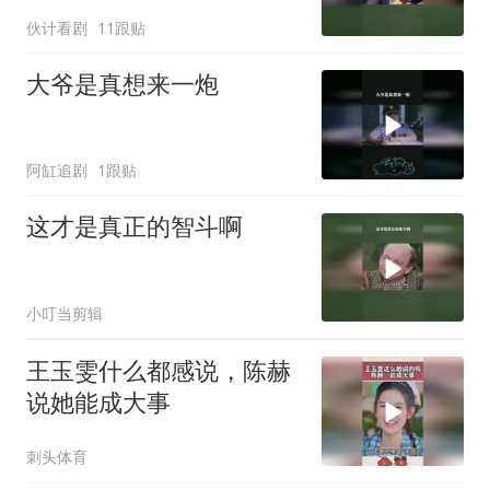
伙计看剧
11跟贴
大爷是真想来一炮
阿缸追剧
1跟贴
这才是真正的智斗啊
小叮当剪辑
王玉雯什么都感说，陈赫
说她能成大事
刺头体育