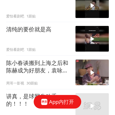
爱怡看剧吧
1跟贴
清纯的要价就是高
爱怡看剧吧
1跟贴
陈小春谈搬到上海之后和
陈赫成为好朋友，袁咏仪
是他们的共同好友
周哥一影视
30跟贴
讲真，是球网先动手
App内打开
的！！！