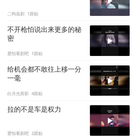
二狗追剧
1跟贴
不开枪怕说出来更多的秘
密
爱怡看剧吧
1跟贴
给机会都不敢往上移一分
一毫
白月光剪影
4跟贴
拉的不是车是权力
爱怡看剧吧
2跟贴