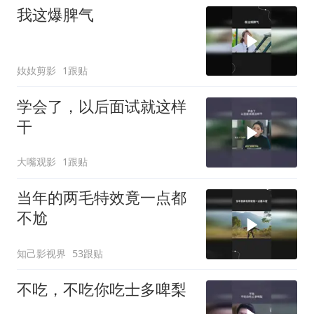
我这爆脾气
奻奻剪影
1跟贴
学会了，以后面试就这样
干
大嘴观影
1跟贴
当年的两毛特效竟一点都
不尬
知己影视界
53跟贴
不吃，不吃你吃士多啤梨