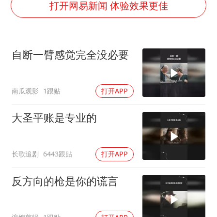
打开网易新闻 体验效果更佳
泰国一女公务员妆容引争议 本人回应
女子利用漏洞0元薅走3000多件家电
把党建设得更加坚强有力
自断一臂感觉完全没必要
关之琳否认与27岁模特的恋情
多地要求领导干部带头休假
南瓜观影
1跟贴
打开APP
奋进开新局 实干挑大梁
大圣平账是专业的
长歌追剧
6443跟贴
打开APP
反方向的枪是你的谎言