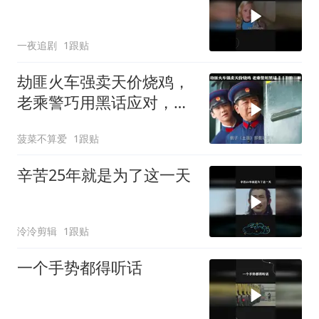
一夜追剧
1跟贴
劫匪火车强卖天价烧鸡，
老乘警巧用黑话应对，成
功套路劫匪
菠菜不算爱
1跟贴
辛苦25年就是为了这一天
泠泠剪辑
1跟贴
一个手势都得听话