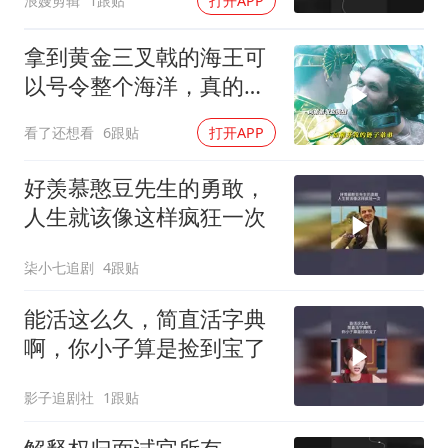
浪嫂剪辑
1跟贴
打开APP
拿到黄金三叉戟的海王可
以号令整个海洋，真的太
帅了！
看了还想看
6跟贴
打开APP
好羡慕憨豆先生的勇敢，
人生就该像这样疯狂一次
柒小七追剧
4跟贴
能活这么久，简直活字典
啊，你小子算是捡到宝了
影子追剧社
1跟贴