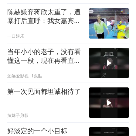
陈赫嫌弃蒋欣太重了，遭
暴打后直呼：我女嘉宾打
我！
一口娱乐
当年小小的老子，没有看
懂这一段，现在再看直接
磕疯了
远远爱影视
1跟贴
第一次见面都坦诚相待了
辣妹子剪影
好淡定的一个小目标