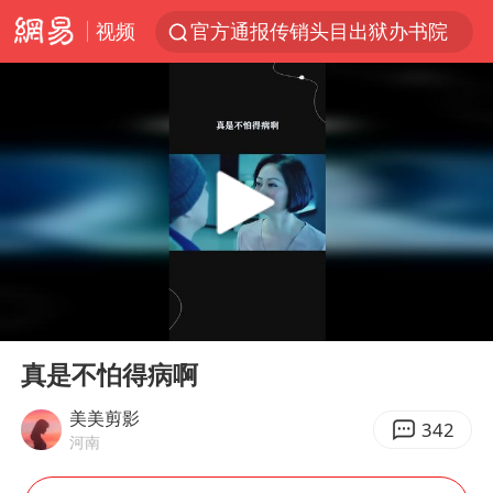
视频
官方通报传销头目出狱办书院
普京宣布多项人事调整
台风白海豚可能在浙江登陆
美股收盘：道指再创历史新高
人贩子“梅姨”真实姓名曝光
强台风白海豚逐渐向我国靠近
被一条街帮助的“煎饼叔叔”去世
00:00
00:12
为鼓励女儿 41岁妈妈考上985研究生
Play
Ent
full
“老头乐”悬挂“蒙H好几个8”上路
真是不怕得病啊
被错换37年女子起诉医院：本不需辍学
美美剪影
342
河南
河南：领导干部要带头休假