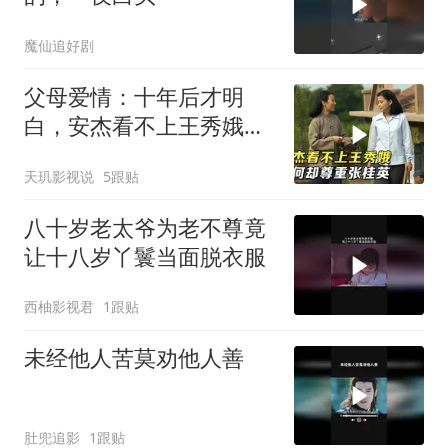
魔仙追好剧
父母爱情：十年后才明
白，安杰看不上王秀娥，
为何却尊重张桂英
天玑影视说
5跟贴
八十岁老太爷为老不尊竟
让十八岁丫鬟当面脱衣服
西柚影视君
1跟贴
未经他人苦莫劝他人善
肚兜追影
1跟贴