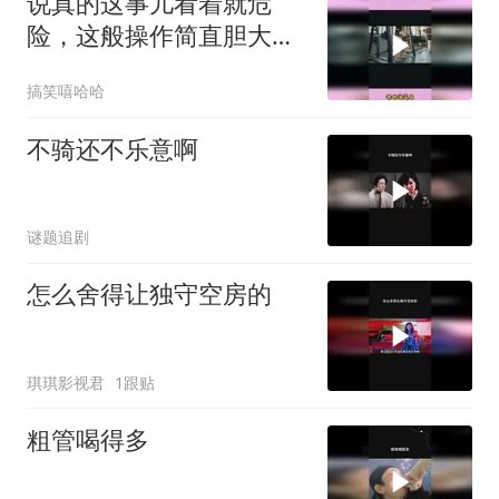
说真的这事儿看着就危
险，这般操作简直胆大包
天，搞笑背后暗藏惊
搞笑嘻哈哈
不骑还不乐意啊
谜题追剧
怎么舍得让独守空房的
琪琪影视君
1跟贴
粗管喝得多