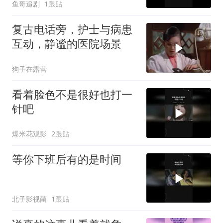
鱼哥追剧
1跟贴
复古电话旁，护士与病患
互动，静谧的医院场景
狗子在露营
看着脸色不是很好也打一
针吧
爆米花观影
2跟贴
等你下班后有的是时间
北子影视菌
1跟贴