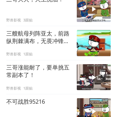
野兽影视
3跟贴
三艘航母列阵亚太，前路
纵荆棘满布，无畏冲锋，
狭路勇者定夺胜局
野兽影视
1跟贴
三哥涨能耐了，要单挑五
常副本了！
野兽影视
1跟贴
不可战胜95216