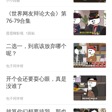
小小段砸
《世界网友辩论大会》第
76-79合集
霞霞聊影视
1跟贴
二选一，到底该放弃哪个
呢？
包子同学呀
开个会还要耍心眼，真是
没谁了
包子同学呀
就算你们想要搞我，那也