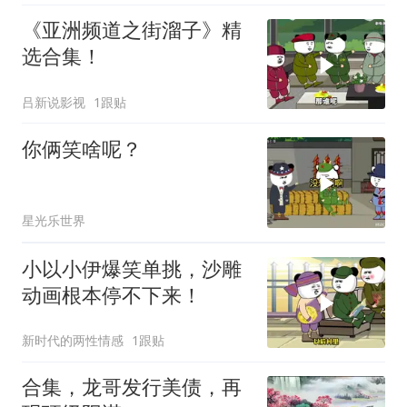
《亚洲频道之街溜子》精
选合集！
吕新说影视
1跟贴
你俩笑啥呢？
星光乐世界
小以小伊爆笑单挑，沙雕
动画根本停不下来！
新时代的两性情感
1跟贴
合集，龙哥发行美债，再