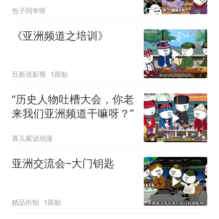
包子同学呀
《亚洲频道之培训》
吕新说影视
1跟贴
“历史人物吐槽大会，你老
来我们亚洲频道干嘛呀？”
喜儿紫说动漫
亚洲交流会~大门钥匙
精品街拍
1跟贴