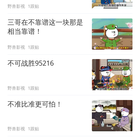
野兽影视
1跟贴
三哥在不靠谱这一块那是
相当靠谱！
野兽影视
1跟贴
不可战胜95216
野兽影视
1跟贴
不准比准更可怕！
野兽影视
1跟贴