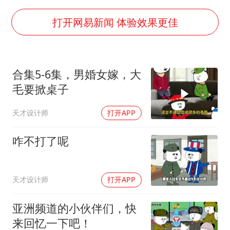
酒店回应车内过夜被收150元
商场现钱学森巨幅海报 负责人回应
打开网易新闻 体验效果更佳
杭州全市有序停课
“不怕六爷挂得多 就怕六爷挂一颗”
合集5-6集，男婚女嫁，大
全民健身事业高质量发展
毛要掀桌子
乐享全民健身 共筑健康中国
天才设计师
打开APP
咋不打了呢
天才设计师
打开APP
亚洲频道的小伙伴们，快
来回忆一下吧！