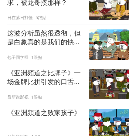
求，被龙哥揍那样？
日在落日打怪
5跟贴
这波分析虽然很透彻，但
是白象真的是我们的快乐
源泉，哈哈哈
包子同学呀
1跟贴
《亚洲频道之比牌子》一
场金牌比拼引发的口舌之
争
吕新说影视
1跟贴
《亚洲频道之败家孩子》