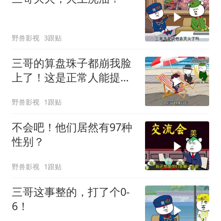
野兽影视
3跟贴
三哥的算盘珠子都崩我脸
上了！这是正常人能提出
来的要求？
野兽影视
1跟贴
不会吧！他们居然有97种
性别？
野兽影视
1跟贴
三哥这事整的，打了个0-
6！