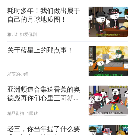
耗时多年！我们做出属于
自己的月球地质图！
雅儿姐姐爱侃剧
关于蓝星上的那点事！
呆萌的小鲤
亚洲频道合集送香蕉的奥
德彪再你们心里三哥就是
这种人吗
精品街拍
1跟贴
老三，你当年提了什么要