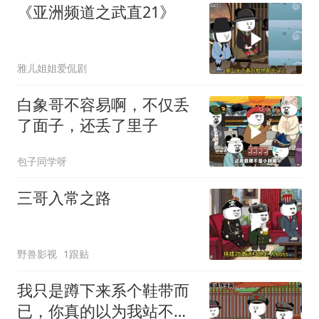
《亚洲频道之武直21》
雅儿姐姐爱侃剧
白象哥不容易啊，不仅丢
了面子，还丢了里子
包子同学呀
三哥入常之路
野兽影视
1跟贴
我只是蹲下来系个鞋带而
已，你真的以为我站不起