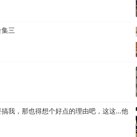
合集三
？
搞我，那也得想个好点的理由吧，这这...他