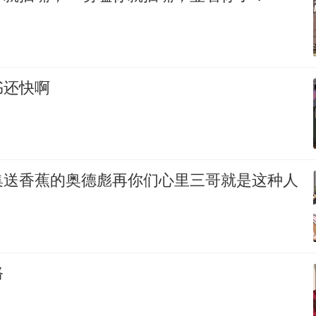
书还快啊
集送香蕉的奥德彪再你们心里三哥就是这种人
路