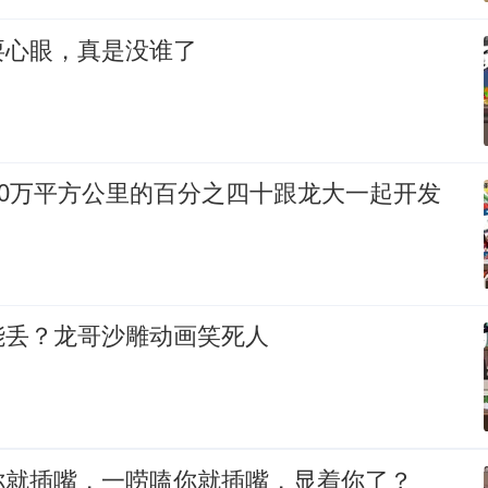
耍心眼，真是没谁了
00万平方公里的百分之四十跟龙大一起开发
能丢？龙哥沙雕动画笑死人
你就插嘴，一唠嗑你就插嘴，显着你了？