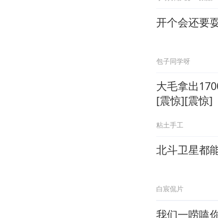
开个会还要
包子同学呀
大毛拿出17
[震惊][震惊]
粘土手工
北斗卫星都
白宸侃片
我们一唠嗑