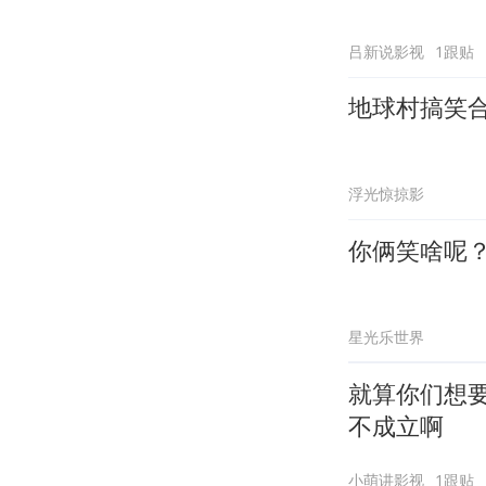
吕新说影视
1跟贴
地球村搞笑
浮光惊掠影
你俩笑啥呢
星光乐世界
就算你们想要
不成立啊
小萌讲影视
1跟贴