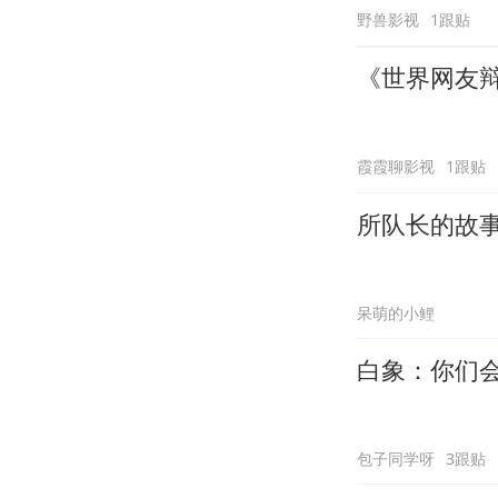
野兽影视
1跟贴
《世界网友辩
霞霞聊影视
1跟贴
所队长的故
呆萌的小鲤
白象：你们
包子同学呀
3跟贴