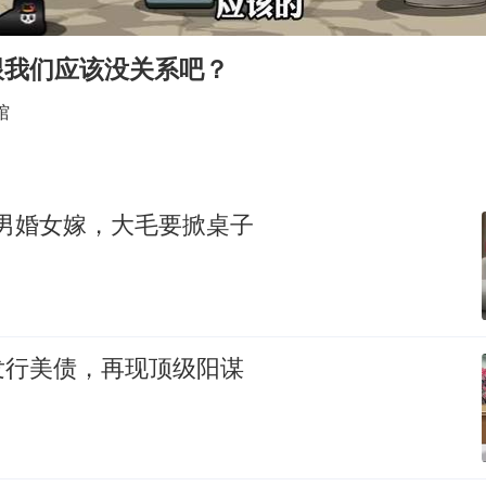
国防部：中国军队坚决反制任何闹海挑衅图谋
美股存储板块集体大跌
这跟我们应该没关系吧？
“新疆阿勒泰八月能滑雪”不实
馆
日本试射“战斧”导弹，国防部回应
胡彦斌韩磊 谁帮谁
胡彦斌获《歌手2026》歌王
，男婚女嫁，大毛要掀桌子
秋天的第一杯奶茶到底有多火
夯实基础开新局
发行美债，再现顶级阳谋