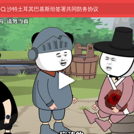
沙特土耳其巴基斯坦签署共同防务协议
“电影+”如何激发千亿级消费新活力？
台风白海豚实时路径
泉州市委书记张毅恭被查
全球首个长时储能一体化产业园量产
四川宜宾市高县4.9级地震致1人死亡
胜宏科技：股票交易异常波动
名创优品回应女子吐槽内裤质量差
中巨芯：上半年归母净利润1405.77万元
中国女篮70-67险胜尼日利亚女篮
U17国足点球大战淘汰河床晋级决赛