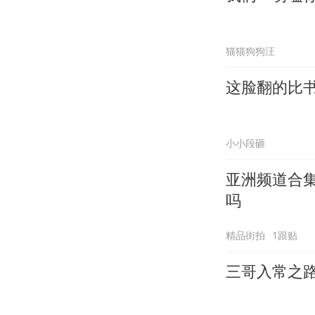
猫猫狗狗汪
这脸翻的比
小小段砸
亚洲频道合
吗
精品街拍
1跟贴
三哥入常之