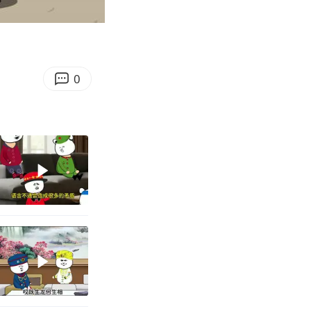
03:48
Enter
fullscreen
0