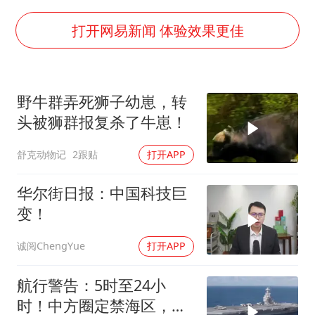
国防部：中国军队坚决反制任何闹海挑衅图谋
我国外贸延续良好增长态势
打开网易新闻 体验效果更佳
“新疆阿勒泰八月能滑雪”不实
日本试射“战斧”导弹，国防部回应
野牛群弄死狮子幼崽，转
胡彦斌韩磊 谁帮谁
头被狮群报复杀了牛崽！
胡彦斌获《歌手2026》歌王
舒克动物记
2跟贴
打开APP
秋天的第一杯奶茶到底有多火
夯实基础开新局
华尔街日报：中国科技巨
变！
诚阅ChengYue
打开APP
航行警告：5时至24小
时！中方圈定禁海区，美