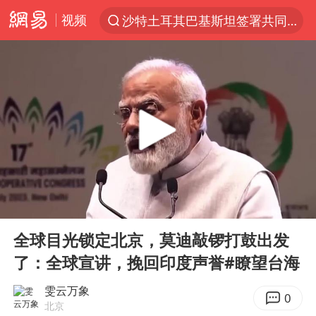
视频
沙特土耳其巴基斯坦签署共同防务协议
“电影+”如何激发千亿级消费新活力？
泉州市委书记张毅恭被查
台风白海豚已进入24小时警戒线
全球首个长时储能一体化产业园量产
上海：台风白海豚或将带来龙卷风
四川宜宾市高县4.9级地震致1人死亡
00:00
05:34
名创优品回应女子吐槽内裤质量差
Play
Ent
full
中巨芯：上半年归母净利润1405.77万元
全球目光锁定北京，莫迪敲锣打鼓出发
了：全球宣讲，挽回印度声誉#瞭望台海
中国女篮70-67险胜尼日利亚女篮
U17国足点球大战淘汰河床晋级决赛
雯云万象
0
北京