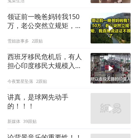
鬼菜生活
领证前一晚爸妈转我150
万，老公突然立规矩，我
直接说这证不领了！
雪姐故事多
2跟贴
西班牙移民危机后，有人
担心印度移民大规模入侵
中国，这可能吗？
今夜繁星坠落
2跟贴
讲真，是球网先动手
的！！！
新媒体
39跟贴
论背景音乐的重要性！！