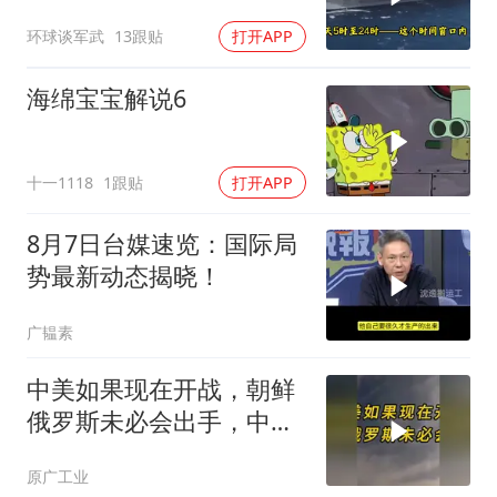
航母紧急后撤，黄岩岛主
环球谈军武
13跟贴
打开APP
权已定
海绵宝宝解说6
十一1118
1跟贴
打开APP
8月7日台媒速览：国际局
势最新动态揭晓！
广韫素
中美如果现在开战，朝鲜
俄罗斯未必会出手，中国
只能靠这四支力量
原广工业