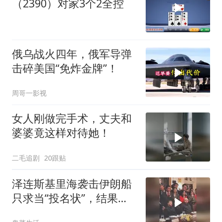
（2390）对家3个2全控
俄乌战火四年，俄军导弹
击碎美国“免炸金牌”！
周哥一影视
女人刚做完手术，丈夫和
婆婆竟这样对待她！
二毛追剧
20跟贴
泽连斯基里海袭击伊朗船
只求当“投名状”，结果特
朗普没理还挨了怼