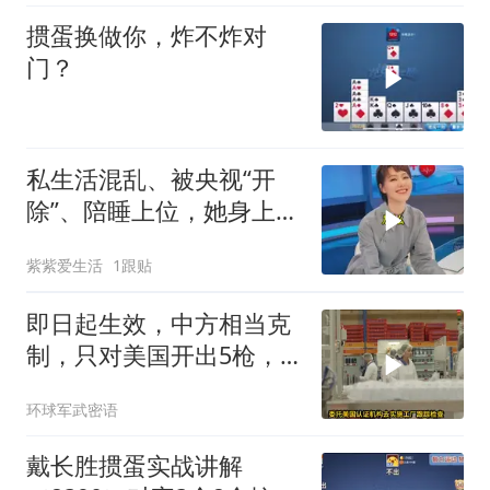
掼蛋换做你，炸不炸对
门？
私生活混乱、被央视“开
除”、陪睡上位，她身上哪
些标签是真的？
紫紫爱生活
1跟贴
即日起生效，中方相当克
制，只对美国开出5枪，
商务部二号令颁布
环球军武密语
戴长胜掼蛋实战讲解