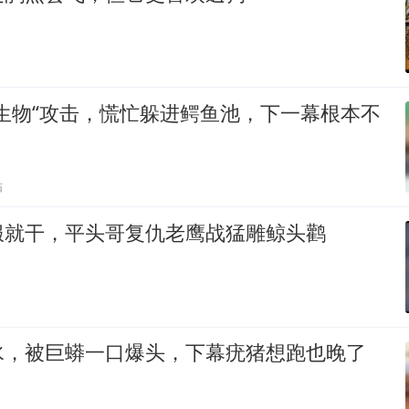
生物“攻击，慌忙躲进鳄鱼池，下一幕根本不
贴
服就干，平头哥复仇老鹰战猛雕鲸头鹳
水，被巨蟒一口爆头，下幕疣猪想跑也晚了