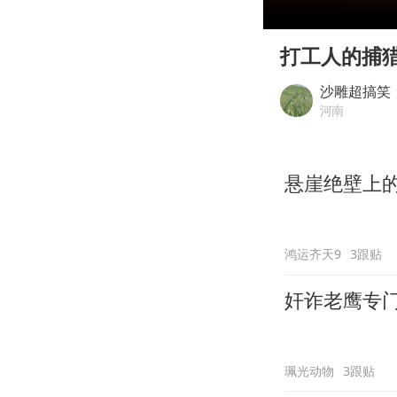
00:00
Play
打工人的捕
沙雕超搞笑
河南
悬崖绝壁上
鸿运齐天9
3跟贴
奸诈老鹰专
珮光动物
3跟贴