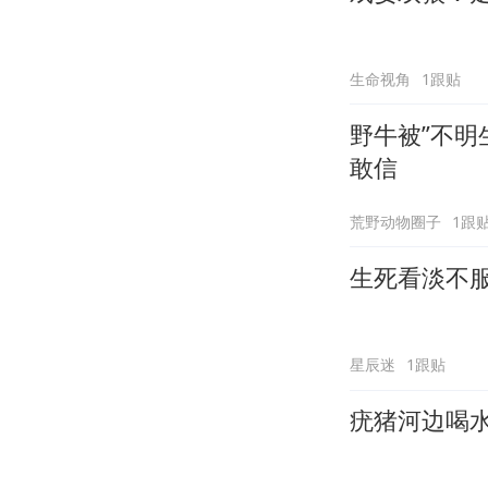
生命视角
1跟贴
野牛被”不明
敢信
荒野动物圈子
1跟
生死看淡不
星辰迷
1跟贴
疣猪河边喝