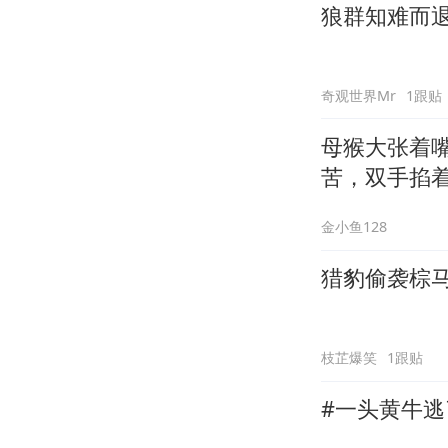
狼群知难而
奇观世界Mr
1跟贴
母猴大张着
苦，双手掐
金小鱼128
猎豹偷袭棕
枝芷爆笑
1跟贴
#一头黄牛