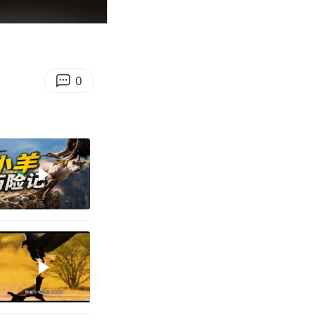
01:24
Enter
fullscreen
0