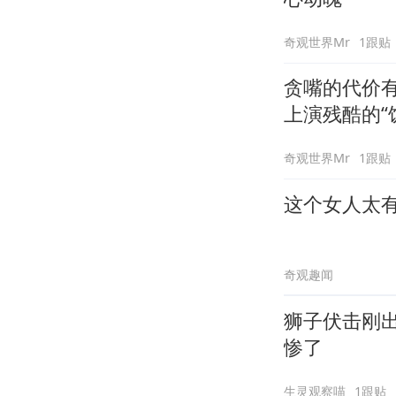
奇观世界Mr
1跟贴
贪嘴的代价
上演残酷的“
奇观世界Mr
1跟贴
这个女人太
奇观趣闻
狮子伏击刚
惨了
生灵观察喵
1跟贴