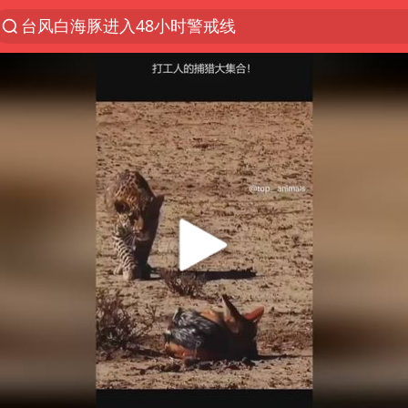
台风白海豚进入48小时警戒线
佛得角门将亮相智利俱乐部主场
中方回应是否在太平洋海底开采稀土
看守所辅警收受10万获刑1年
宇树科技发行价格150.80元/股
宇树科技王兴兴身家有望超200亿元
五粮液渠道价一箱上涨近百元
CIA被曝已秘密设立古巴工作组
贵州轮胎子公司获美国退税8136万
U17国足1分钟轰2球
法国下周开始禁止未经同意的电话营销