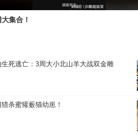
泰国一女公务员妆容引争议 本人回应
24小时不关空调 电费会更低吗
猎大集合！
村民谈“梅姨”：叫的其实是“媒姨”
中国养老床位“三连降”
哪吒汽车南宁工厂设备降价20%拍卖
奋进开新局 实干挑大梁
的生死逃亡：3周大小北山羊大战双金雕
门猎杀蜜獾薮猫幼崽！