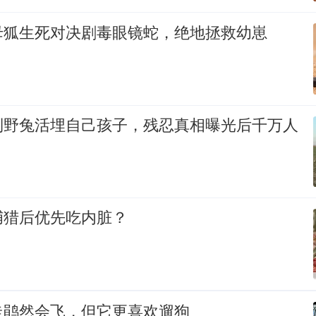
母狐生死对决剧毒眼镜蛇，绝地拯救幼崽
到野兔活埋自己孩子，残忍真相曝光后千万人
捕猎后优先吃内脏？
走鹃然会飞，但它更喜欢遛狗