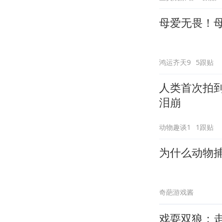
母爱无畏！
鸿运齐天9
5跟贴
人类首次拍
泪崩
动物趣谈1
1跟贴
为什么动物
奇葩游戏酱
戏耍双狼：