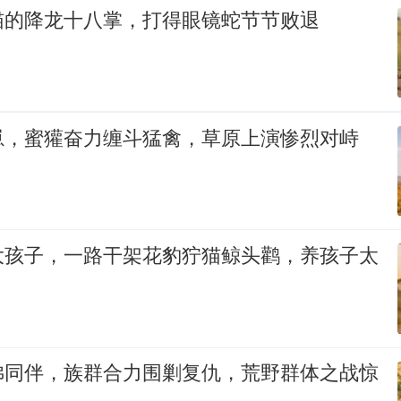
猫的降龙十八掌，打得眼镜蛇节节败退
崽，蜜獾奋力缠斗猛禽，草原上演惨烈对峙
大孩子，一路干架花豹狞猫鲸头鹳，养孩子太
狒同伴，族群合力围剿复仇，荒野群体之战惊