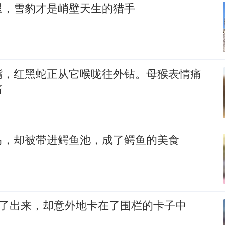
退，雪豹才是峭壁天生的猎手
嘴，红黑蛇正从它喉咙往外钻。母猴表情痛
着
马，却被带进鳄鱼池，成了鳄鱼的美食
逃了出来，却意外地卡在了围栏的卡子中