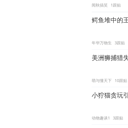
闻秋搞笑
1跟贴
鳄鱼堆中的
年华万物生
3跟贴
美洲狮捕猎
萌与懂天下
10跟贴
小狞猫贪玩
动物趣谈1
3跟贴