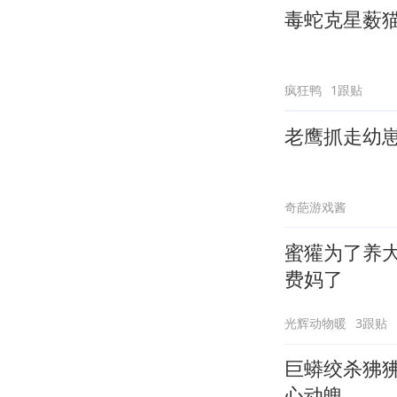
毒蛇克星薮
疯狂鸭
1跟贴
老鹰抓走幼
奇葩游戏酱
蜜獾为了养
费妈了
光辉动物暖
3跟贴
巨蟒绞杀狒
心动魄