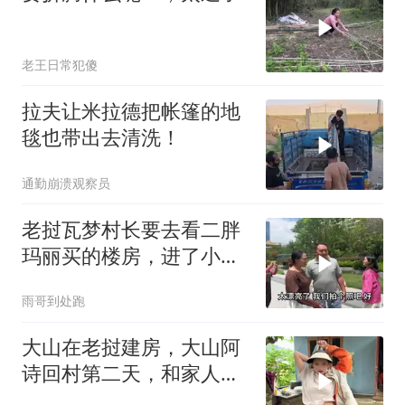
老王日常犯傻
拉夫让米拉德把帐篷的地
毯也带出去清洗！
通勤崩溃观察员
老挝瓦梦村长要去看二胖
玛丽买的楼房，进了小区
连连称赞太漂亮了
雨哥到处跑
大山在老挝建房，大山阿
诗回村第二天，和家人一
起去山上稻田干活