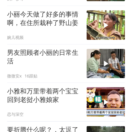
小丽今天做了好多的事情
啊，在住所栽种了野山姜
婉儿视频
男友照顾者小丽的日常生
活
微微安x
16跟贴
小雅和万里带着两个宝宝
回到老挝小雅娘家
恋与深空
要折腾什么呢？，太逗了