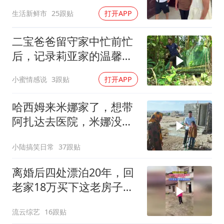
们领家里也好招呼
生活新鲜市
25跟贴
打开APP
二宝爸爸留守家中忙前忙
后，记录莉亚家的温馨日
常
小蜜情感说
3跟贴
打开APP
哈西姆来米娜家了，想带
阿扎达去医院，米娜没答
应哈西姆
小陆搞笑日常
37跟贴
离婚后四处漂泊20年，回
老家18万买下这老房子，
终于有一个家了！
流云综艺
16跟贴