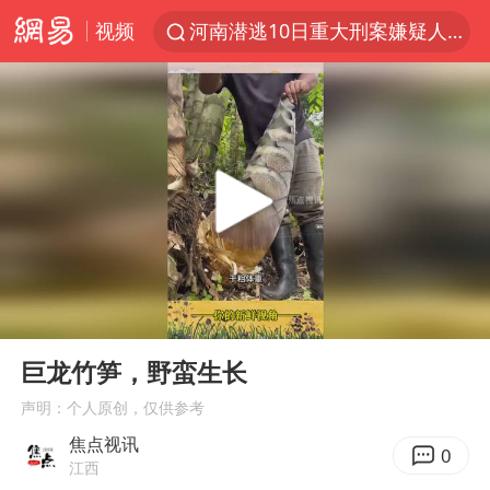
视频
河南潜逃10日重大刑案嫌疑人落网
西湖突现狂风暴雨 游客瞬间被浇透
马克·艾伦退出斯诺克中国公开赛
金饰克价一夜涨回1300元
新疆景区自驾服务费改为按车收费
永和豆浆创始人林炳生去世
视频丨中国东方电气集团原党组副书记、董事宋致远被查
00:00
00:45
白海豚将正面袭击贯穿浙江
Play
Ent
full
浙江台州《告全体市民书》
巨龙竹笋，野蛮生长
酒店回应车内过夜被收150元
声明：个人原创，仅供参考
焦点视讯
牛津大学一纸声明甩不了锅
0
江西