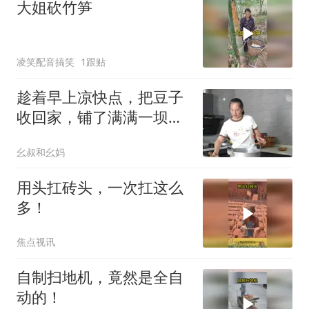
大姐砍竹笋
凌笑配音搞笑
1跟贴
趁着早上凉快点，把豆子
收回家，铺了满满一坝
子，幺妈还说请大家来吃
幺叔和幺妈
豆花儿哦！
用头扛砖头，一次扛这么
多！
焦点视讯
自制扫地机，竟然是全自
动的！