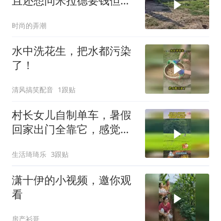
且还想问米拉德要钱但被
拒绝​
时尚的弄潮
水中洗花生，把水都污染
了！
清风搞笑配音
1跟贴
村长女儿自制单车，暑假
回家出门全靠它，感觉自
己非常拉风！
生活琦琦乐
3跟贴
潇十伊的小视频，邀你观
看
房产衫哥