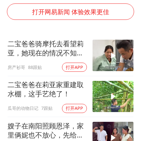
海鲜忘车里4天打开门满车都是蛆
打开网易新闻 体验效果更佳
儿子陪躺平老爹体验外卖员火了
香港宏福苑火灾或由烟头引起
西贝创始人贾国龙押注鲜羊赛道
二宝爸爸骑摩托去看望莉
几元成本 千万市值蒸发
亚，她现在的情况不知道
人民的健康、体质、幸福一脉相承
何时才能出院！
房产衫哥
88跟贴
打开APP
二宝爸爸在莉亚家重建取
水棚，这手艺绝了！
瓜哥的动物日记
7跟贴
打开APP
嫂子在南阳照顾恩泽，家
里俩妮也不放心，先给她