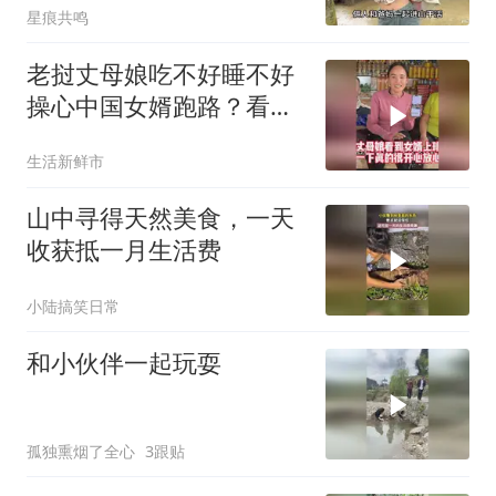
星痕共鸣
老挝丈母娘吃不好睡不好
操心中国女婿跑路？看到
视频之后很放心了
生活新鲜市
山中寻得天然美食，一天
收获抵一月生活费
小陆搞笑日常
和小伙伴一起玩耍
孤独熏烟了全心
3跟贴