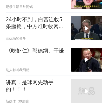
记录生活日常阿蜴
24小时不到，白宫连收5
条噩耗，中方准时收网，
最大输家已浮现
兰妮搞笑分享
《吃虾仁》郭德纲、于谦
别人都叫我阿腈
讲真，是球网先动手
的！！！
新媒体
39跟贴