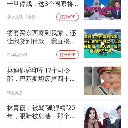
一旦停战，这3个国家将
直接迎来灭国崩盘
凝水文秋
1跟贴
打开APP
婆婆买东西寄到我家，还
让我货到付款，我直接拒
收。隔天的一幕，婆婆瞬
白浅娱乐聊
打开APP
间气疯
莫迪砸碎印军17个司令
部，巴基斯坦废掉四十年
旧制，南亚两个死敌同时
阿离家居
变天
林青霞：被骂“狐狸精”20
年，眼睛被射瞎，那个男
人只问了一句“谁来出机票