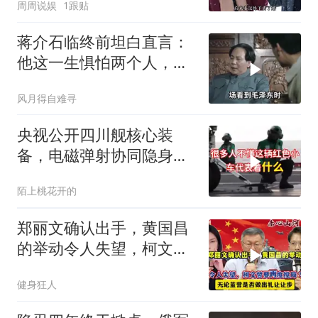
周周说娱
1跟贴
钱？”
蒋介石临终前坦白直言：
他这一生惧怕两个人，却
只敬佩一个人！
风月得自难寻
央视公开四川舰核心装
备，电磁弹射协同隐身无
人机，位居世界前列
陌上桃花开的
郑丽文确认出手，黄国昌
的举动令人失望，柯文哲
要再度搅局？
健身狂人