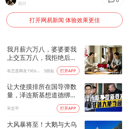
胡彦斌韩磊 谁帮谁
0
四川
胡彦斌获《歌手2026》歌王
打开网易新闻 体验效果更佳
名创优品回应女子吐槽内裤质量差
秋天的第一杯奶茶到底有多火
38岁演员求职万岁山NPC成功
我月薪六万八，婆婆要我
国防部：中国军队坚决反制任何闹海挑衅图谋
上交五万八，我拒绝后她
换了门锁，12天后我决意
我国外贸延续良好增长态势
有态度网友19Dsym
5跟贴
打开APP
离婚
夯实基础开新局
让大使摸排所在国导弹数
量，泽连斯基想道德绑架
援乌国，黔驴技穷
宋忠平
打开APP
大风暴将至！大鹅与大乌