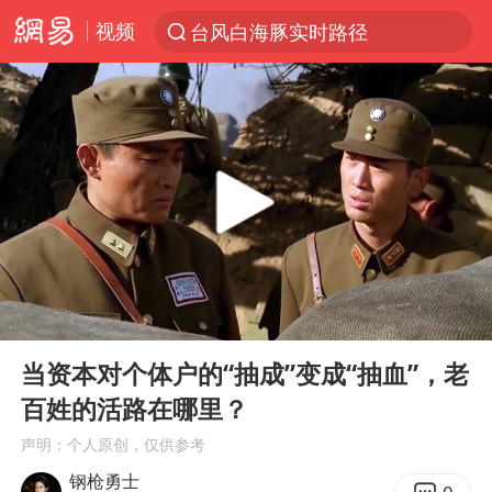
视频
台风白海豚实时路径
“电影+”如何激发千亿级消费新活力？
秘鲁和墨西哥宣布恢复外交关系
沙特土耳其巴基斯坦签署共同防务协议
中医教你一招提升气血
全球首个长时储能一体化产业园量产
四川宜宾市高县4.9级地震致1人死亡
00:00
06:46
胜宏科技：股票交易异常波动
Play
Ent
full
U17国足点球大战淘汰河床晋级决赛
当资本对个体户的“抽成”变成“抽血”，老
百姓的活路在哪里？
百花奖开幕式
声明：个人原创，仅供参考
日本试射“战斧”导弹，国防部回应
钢枪勇士