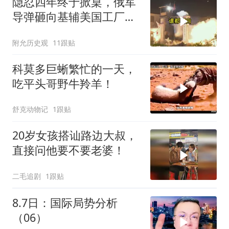
隐忍四年终于掀桌，俄军
导弹砸向基辅美国工厂，
背后这步棋太狠了
附允历史观
11跟贴
科莫多巨蜥繁忙的一天，
吃平头哥野牛羚羊！
舒克动物记
1跟贴
20岁女孩搭讪路边大叔，
直接问他要不要老婆！
二毛追剧
1跟贴
8.7日：国际局势分析
（06）