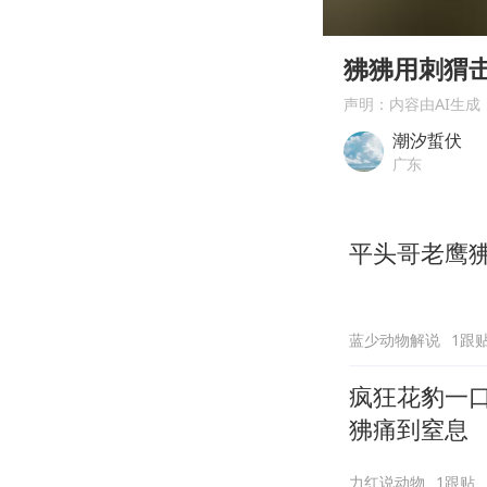
00:00
Play
狒狒用刺猬
声明：内容由AI生成
潮汐蜇伏
广东
平头哥老鹰
蓝少动物解说
1跟
疯狂花豹一
狒痛到窒息
力红说动物
1跟贴