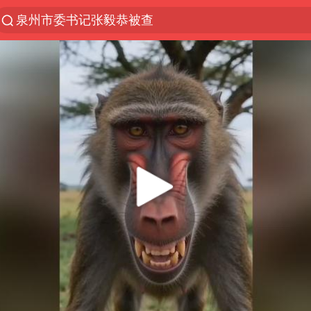
泉州市委书记张毅恭被查
“电影+”如何激发千亿级消费新活力？
全球首个长时储能一体化产业园量产
中国女篮70-67险胜尼日利亚女篮
上海：台风白海豚或将带来龙卷风
四川宜宾市高县4.9级地震致1人死亡
名创优品回应女子吐槽内裤质量差
台风白海豚已进入24小时警戒线
中巨芯：上半年归母净利润1405.77万元
秋天的第一杯奶茶到底有多火
38岁演员求职万岁山NPC成功
国乒男单横滨冠军赛全军覆没