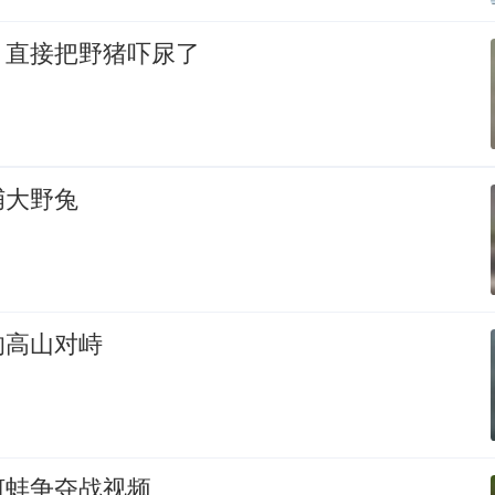
，直接把野猪吓尿了
捕大野兔
的高山对峙
河蚌争夺战视频