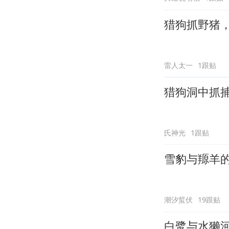
猎狗抓野猪
雷人太一
1跟贴
猎狗洞中抓
氏神光
1跟贴
雪豹与羱羊
潮汐蜇伏
19跟贴
白鹭与水獭