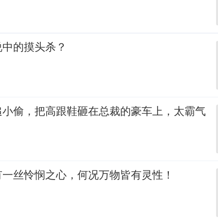
说中的摸头杀？
追小偷，把高跟鞋砸在总裁的豪车上，太霸气
有一丝怜悯之心，何况万物皆有灵性！