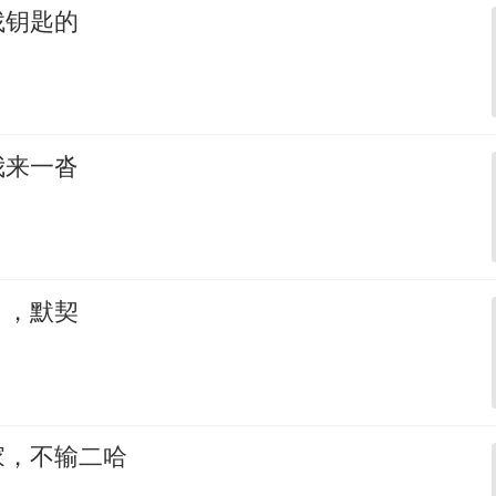
找钥匙的
我来一沓
，，默契
家，不输二哈