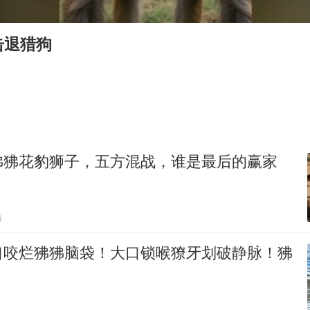
U17国足三连胜晋级明日之星半决赛
胡彦斌获《歌手2026》歌王
击退猎狗
胜宏科技：股票交易异常波动
日本试射“战斧”导弹，国防部回应
胡彦斌韩磊 谁帮谁
东航：国内客票提前14天免费退改
狒狒花豹狮子，五方混战，谁是最后的赢家
夯实基础开新局
贴
口咬烂狒狒脑袋！大口锁喉獠牙划破静脉！狒