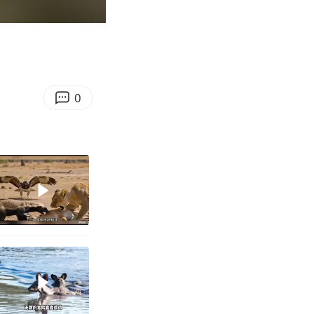
00:10
Enter
fullscreen
0