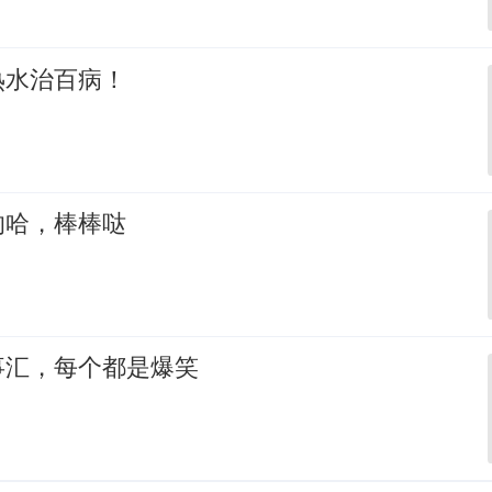
热水治百病！
的哈，棒棒哒
事汇，每个都是爆笑